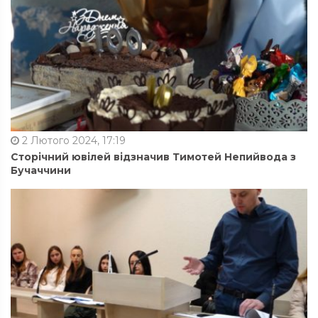
2 Лютого 2024, 17:19
Сторічний ювілей відзначив Тимотей Непийвода з
Бучаччини