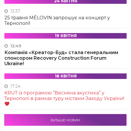
24 КВІТНЯ
13:37
25 травня MÉLOVIN запрошує на концерт у
Тернополі!
19 КВІТНЯ
12:49
Компанія «Креатор-Буд» стала генеральним
спонсором Recovery Construction Forum
Ukraine!
18 КВІТНЯ
17:24
KRUТ із програмою “Весняна акустика” у
Тернополі в рамках туру містами Заходу України!
БІЛЬШЕ НОВИН