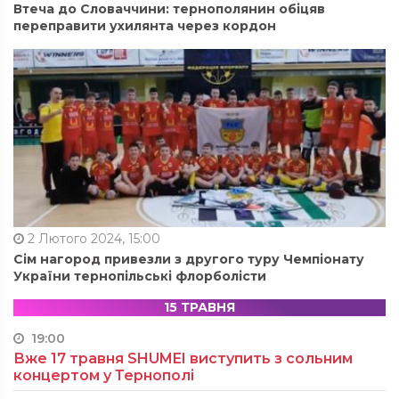
Втеча до Словаччини: тернополянин обіцяв
переправити ухилянта через кордон
2 Лютого 2024, 15:00
Сім нагород привезли з другого туру Чемпіонату
України тернопільські флорболісти
15 ТРАВНЯ
19:00
Вже 17 травня SHUMEI виступить з сольним
концертом у Тернополі