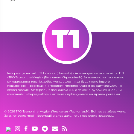
Інформація на сайті Т1 Новини (t1news.tv) є інтелектуальною власністю ПП
«ТРО Тернопіль-Медіа» (Телеканал «Тернопіль1»). За повного чи часткового
використання текстів, зображень, відео чи за будь-якого іншого
поширення інформації «Т1 Новини» гіперпосилання на сайт t1news.tv – є
обов'язковим. Матеріали з позначкою «R», а також в рубриках «Новини
компаній» і «Передвиборча агітація» публікуються на правах реклами.
© 2026 ТРО Тернопіль-Медіа» (Телеканал «Тернопіль1»). Всі права збережено.
За зміст рекламної інформації відповідальність несе рекламодавець.