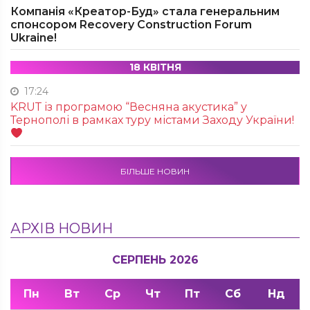
Компанія «Креатор-Буд» стала генеральним
спонсором Recovery Construction Forum
Ukraine!
18 КВІТНЯ
17:24
KRUТ із програмою “Весняна акустика” у
Тернополі в рамках туру містами Заходу України!
БІЛЬШЕ НОВИН
АРХІВ НОВИН
СЕРПЕНЬ 2026
Пн
Вт
Ср
Чт
Пт
Сб
Нд