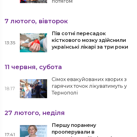
потягом
7 лютого, вівторок
Пів сотні пересадок
кісткового мозку здійснили
13:35
українські лікарі за три роки
11 червня, субота
Сімох евакуйованих хворих з
гарячих точок лікуватимуть у
18:17
Тернополі
27 лютого, неділя
Першу поранену
прооперували в
17:41