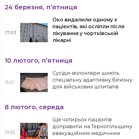
24 березня, п’ятниця
Око видалили одному з
пацієнтів, які осліпли після
17:03
лікування у чортківській
лікарні
10 лютого, п’ятниця
Сусіди-волонтери шиють
спеціальну адаптивну білизну
15:01
для військових шпиталів
8 лютого, середа
Ще чотирьох пацієнтів
доправили на Тернопільщину
19:53
евакуаційним медичним