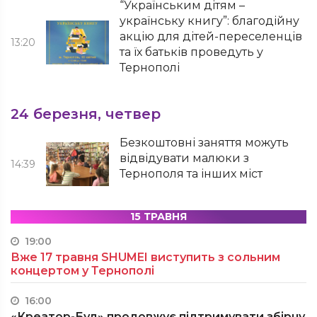
“Українським дітям –
українську книгу”: благодійну
акцію для дітей-переселенців
13:20
та їх батьків проведуть у
Тернополі
24 березня, четвер
Безкоштовні заняття можуть
відвідувати малюки з
14:39
Тернополя та інших міст
15 ТРАВНЯ
19:00
Вже 17 травня SHUMEI виступить з сольним
концертом у Тернополі
16:00
«Креатор-Буд» продовжує підтримувати збірну