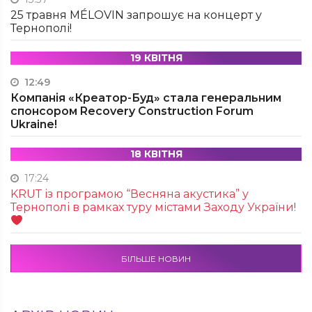
25 травня MÉLOVIN запрошує на концерт у
Тернополі!
19 КВІТНЯ
12:49
Компанія «Креатор-Буд» стала генеральним
спонсором Recovery Construction Forum
Ukraine!
18 КВІТНЯ
17:24
KRUТ із програмою “Весняна акустика” у
Тернополі в рамках туру містами Заходу України!
БІЛЬШЕ НОВИН