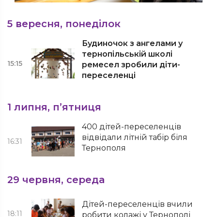
5 вересня, понеділок
Будиночок з ангелами у
тернопільській школі
15:15
ремесел зробили діти-
переселенці
1 липня, п’ятниця
400 дітей-переселенців
відвідали літній табір біля
16:31
Тернополя
29 червня, середа
Дітей-переселенців вчили
18:11
робити колажі у Тернополі