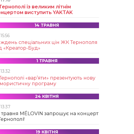
17:10
Тернополі із великим літнім
онцертом виступить YAKTAK
14 ТРАВНЯ
15:56
иждень спеціальних цін ЖК Тернополя
д «Креатор-Буд»
1 ТРАВНЯ
13:32
Тернополі «вар’яти» презентують нову
умористичну програму
24 КВІТНЯ
13:37
 травня MÉLOVIN запрошує на концерт
Тернополі!
19 КВІТНЯ