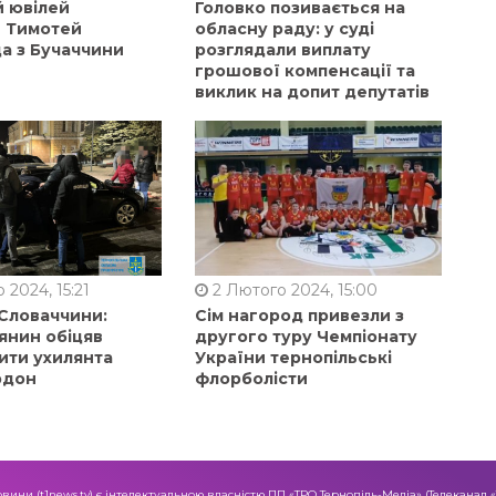
й ювілей
Головко позивається на
в Тимотей
обласну раду: у суді
а з Бучаччини
розглядали виплату
грошової компенсації та
виклик на допит депутатів
 2024, 15:21
2 Лютого 2024, 15:00
 Словаччини:
Сім нагород привезли з
янин обіцяв
другого туру Чемпіонату
ити ухилянта
України тернопільські
рдон
флорболісти
овини (t1news.tv) є інтелектуальною власністю ПП «ТРО Тернопіль-Медіа» (Телеканал 