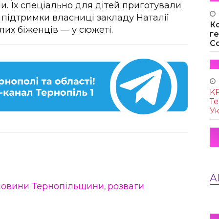
и. Їх спеціально для дітей приготували
 підтримки власниці закладу Наталії
К
лих біженців — у сюжеті.
г
Co
KR
Те
Ук
А
новини Тернопільщини
розваги
,