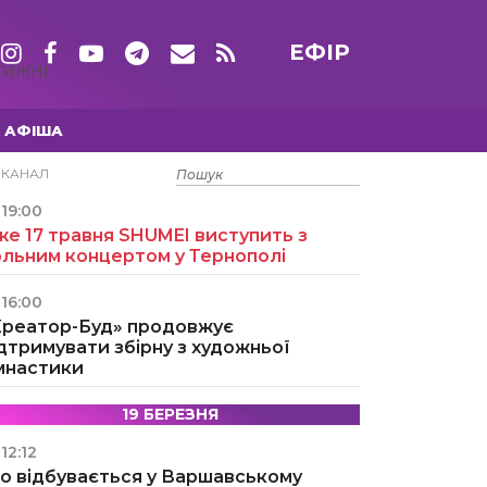
ЕФІР
ТИЖНІ
АФІША
15 ТРАВНЯ
ЕКАНАЛ
19:00
е 17 травня SHUMEI виступить з
ольним концертом у Тернополі
16:00
Креатор-Буд» продовжує
дтримувати збірну з художньої
імнастики
19 БЕРЕЗНЯ
12:12
о відбувається у Варшавському