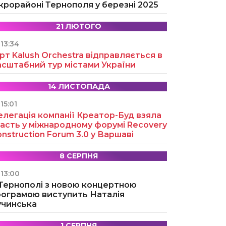
крорайоні Тернополя у березні 2025
21 ЛЮТОГО
13:34
рт Kalush Orchestra відправляється в
асштабний тур містами України
14 ЛИСТОПАДА
15:01
легація компанії Креатор-Буд взяла
асть у міжнародному форумі Recovery
nstruction Forum 3.0 у Варшаві
8 СЕРПНЯ
13:00
 Тернополі з новою концертною
рограмою виступить Наталія
учинська
1 СЕРПНЯ