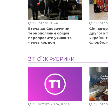
2 Лютого 2024, 15:21
2 Лютого
Втеча до Словаччини:
Сім нагор
тернополянин обіцяв
другого 
переправити ухилянта
України т
через кордон
флорболі
З ТІЄЇ Ж РУБРИКИ
21 Лютого 2024, 16:29
2 Лютого