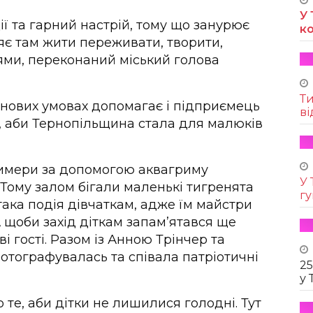
У 
ї та гарний настрій, тому що занурює
к
ляє там жити переживати, творити,
ями, переконаний міський голова
Т
 нових умовах допомагає і підприємець
ві
, аби Тернопільщина стала для малюків
римери за допомогою аквагриму
У 
Тому залом бігали маленькі тигренята
г
така подія дівчаткам, адже їм майстри
А щоби захід діткам запам’ятався ще
і гості. Разом із Анною Трінчер та
тографувалась та співала патріотичні
25
у 
 те, аби дітки не лишилися голодні. Тут