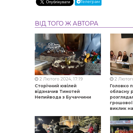
Телеграм
ВІД ТОГО Ж АВТОРА
2 Лютого 2024, 17:19
2 Лютого
Сторічний ювілей
Головко 
відзначив Тимотей
обласну р
Непийвода з Бучаччини
розгляда
грошової
виклик на