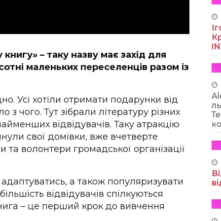
Іг
Кр
I
 книгу» – таку назву має захід для
сотні маленьких переселенців разом із
Al
но. Усі хотіли отримати подарунки від
ль
 з чого. Тут зібрали літературу різних
Те
найменших відвідувачів. Таку атракцію
ко
инули свої домівки, вже вчетверте
 та волонтери громадської організації
Ві
 адаптуватись, а також популяризувати
ві
більшість відвідувачів спілкуються
нига – це перший крок до вивчення