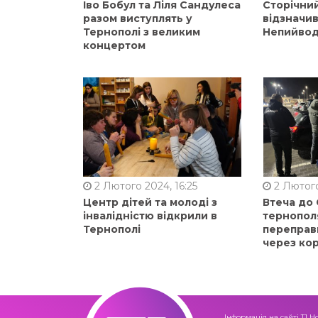
Іво Бобул та Ліля Сандулеса
Сторічни
разом виступлять у
відзначи
Тернополі з великим
Непийвод
концертом
2 Лютого 2024, 16:25
2 Лютого
Центр дітей та молоді з
Втеча до
інвалідністю відкрили в
тернопол
Тернополі
переправ
через ко
Інформація на сайті Т1 Н