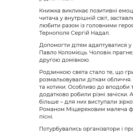
Книжка викликає позитивні емоці
читача у внутрішній світ, застав
любити разом із головними геро
Тернополя Сергій Надал.
Допомогти дітям адаптуватися у
Павло Коломієць. Чоловік прагне
другою домівкою.
Родзинкою свята стало те, що г
розмальовували діткам обличчя. 
та котики. Особливо до вподоби 
додатково робили різні зачіски. 
більше – для них виступали зірков
Романом Міщеряковим малеча фо
пісні.
Потурбувались організатори і про