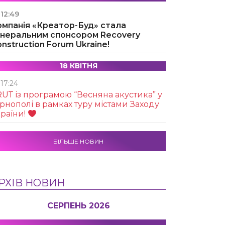
12:49
омпанія «Креатор-Буд» стала
енеральним спонсором Recovery
nstruction Forum Ukraine!
18 КВІТНЯ
17:24
UТ із програмою “Весняна акустика” у
рнополі в рамках туру містами Заходу
раїни!
БІЛЬШЕ НОВИН
РХІВ НОВИН
СЕРПЕНЬ 2026