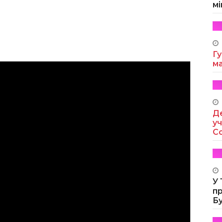
мі
Гу
м
Де
уч
Co
У
п
Б