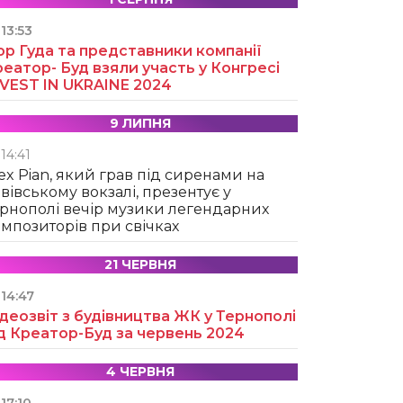
13:53
ор Гуда та представники компанії
еатор- Буд взяли участь у Конгресі
NVEST IN UKRAINE 2024
9 ЛИПНЯ
14:41
ex Pian, який грав під сиренами на
вівському вокзалі, презентує у
рнополі вечір музики легендарних
мпозиторів при свічках
21 ЧЕРВНЯ
14:47
деозвіт з будівництва ЖК у Тернополі
д Креатор-Буд за червень 2024
4 ЧЕРВНЯ