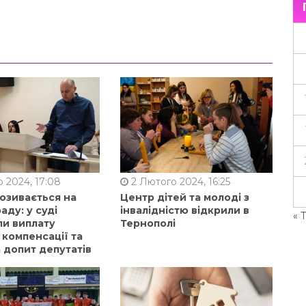
 2024, 17:08
2 Лютого 2024, 16:25
позивається на
Центр дітей та молоді з
аду: у суді
інвалідністю відкрили в
« 
ли виплату
Тернополі
 компенсації та
 допит депутатів