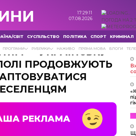
ИНИ
17:29:12
07.08.2026
ПОГОДА НА 2 
АЇНА/СВІТ
СУСПІЛЬСТВО
ПОЛІТИКА
СПОРТ
КРИМІНАЛ
ІТЯМ — УКРАЇНСЬКУ
ПРОГРАМИ
РУБРИКИ
НАЖИВО
ПРЯМА МОВА
БЛОГИ
ТЕЛ
ОПОЛІ ПРОДОВЖУЮТЬ
Вж
с
АПТОВУВАТИСЯ
РЕСЕЛЕНЦЯМ
«
пі
г
Щ