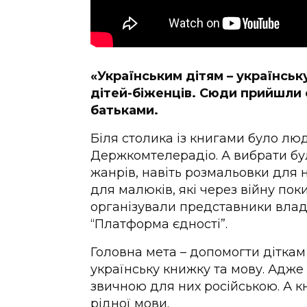
«Українським дітям – українську
дітей-біженців. Сюди прийшли 
батьками.
Біля столика із книгами було люд
Держкомтелерадіо. А вибрати було
жанрів, навіть розмальовки для 
для малюків, які через війну пок
організували представники влади
“Платформа єдності”.
Головна мета – допомогти діткам
українську книжку та мову. Адже 
звичною для них російською. А к
рідної мови.