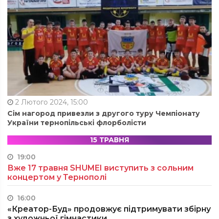
2 Лютого 2024, 15:00
Сім нагород привезли з другого туру Чемпіонату
України тернопільські флорболісти
15 ТРАВНЯ
19:00
Вже 17 травня SHUMEI виступить з сольним
концертом у Тернополі
16:00
«Креатор-Буд» продовжує підтримувати збірну
з художньої гімнастики