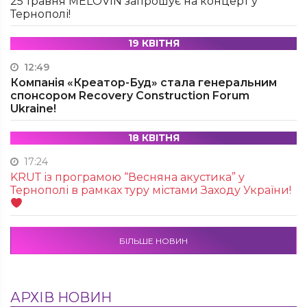
25 травня MÉLOVIN запрошує на концерт у
Тернополі!
19 КВІТНЯ
12:49
Компанія «Креатор-Буд» стала генеральним
спонсором Recovery Construction Forum
Ukraine!
18 КВІТНЯ
17:24
KRUТ із програмою “Весняна акустика” у
Тернополі в рамках туру містами Заходу України!
БІЛЬШЕ НОВИН
АРХІВ НОВИН