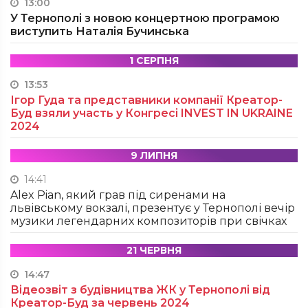
13:00
У Тернополі з новою концертною програмою
виступить Наталія Бучинська
1 СЕРПНЯ
13:53
Ігор Гуда та представники компанії Креатор-
Буд взяли участь у Конгресі INVEST IN UKRAINE
2024
9 ЛИПНЯ
14:41
Alex Pian, який грав під сиренами на
львівському вокзалі, презентує у Тернополі вечір
музики легендарних композиторів при свічках
21 ЧЕРВНЯ
14:47
Відеозвіт з будівництва ЖК у Тернополі від
Креатор-Буд за червень 2024