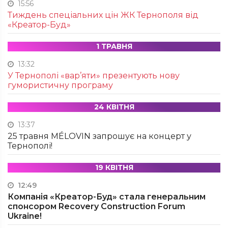
15:56
Тиждень спеціальних цін ЖК Тернополя від
«Креатор-Буд»
1 ТРАВНЯ
13:32
У Тернополі «вар’яти» презентують нову
гумористичну програму
24 КВІТНЯ
13:37
25 травня MÉLOVIN запрошує на концерт у
Тернополі!
19 КВІТНЯ
12:49
Компанія «Креатор-Буд» стала генеральним
спонсором Recovery Construction Forum
Ukraine!