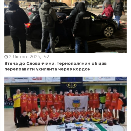
2 Лютого 2024, 15:21
Втеча до Словаччини: тернополянин обіцяв
переправити ухилянта через кордон