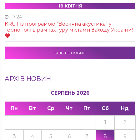
18 КВІТНЯ
17:24
KRUТ із програмою “Весняна акустика” у
Тернополі в рамках туру містами Заходу України!
БІЛЬШЕ НОВИН
АРХІВ НОВИН
СЕРПЕНЬ 2026
Пн
Вт
Ср
Чт
Пт
Сб
Нд
1
2
3
4
5
6
7
8
9