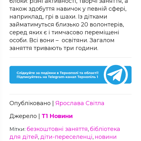
блоки: різні активності, творчі заняття, а
також здобуття навичок у певній сфері,
наприклад, грі в шахи. Із дітками
займатимуться близько 20 волонтерів,
серед яких є і тимчасово переміщені
особи. Всі вони – освітяни. Загалом
заняття тривають три години.
Опубліковано |
Ярослава Світла
Джерело |
Т1 Новини
безкоштовні заняття
бібліотека
Мітки:
,
для дітей
діти-переселенці
новини
,
,