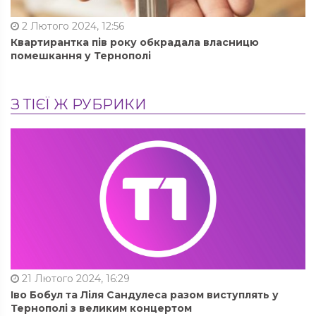
2 Лютого 2024, 12:56
Квартирантка пів року обкрадала власницю
помешкання у Тернополі
З ТІЄЇ Ж РУБРИКИ
21 Лютого 2024, 16:29
Іво Бобул та Ліля Сандулеса разом виступлять у
Тернополі з великим концертом