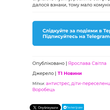
далося взнаки, тому мало комуні
Опубліковано |
Ярослава Світла
Джерело |
Т1 Новини
антистрес
діти-переселенц
Мітки:
,
Воробець
Телеграм