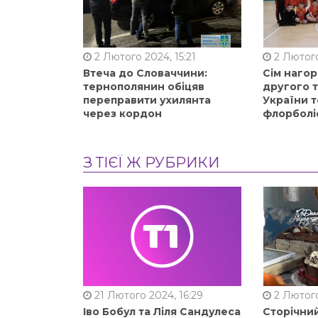
2 Лютого 2024, 15:21
2 Лютого
Втеча до Словаччини:
Сім нагор
тернополянин обіцяв
другого 
переправити ухилянта
України т
через кордон
флорболі
З ТІЄЇ Ж РУБРИКИ
21 Лютого 2024, 16:29
2 Лютого
Іво Бобул та Ліля Сандулеса
Сторічни