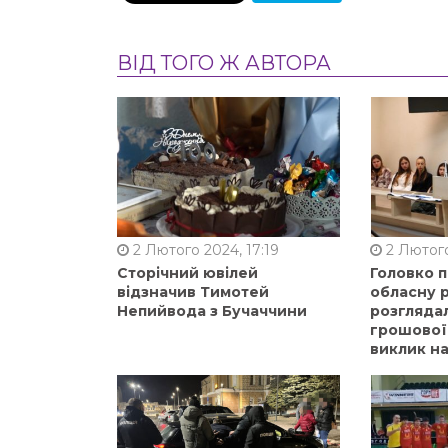
ВІД ТОГО Ж АВТОРА
2 Лютого 2024, 17:19
2 Лютого
Сторічний ювілей
Головко 
відзначив Тимотей
обласну р
Непийвода з Бучаччини
розгляда
грошової
виклик на