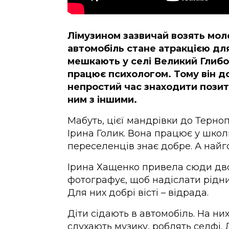
Лімузином зазвичай возять моло
автомобіль стане атракцією для
мешкають у селі Великий Глибо
працює психологом. Тому він д
непростий час знаходити позит
ним з іншими.
Мабуть, цієї мандрівки до Терно
Ірина Голик. Вона працює у школ
переселенців знає добре. А найго
Ірина Хащенко привела сюди двох
фотографує, щоб надіслати рідним
Для них добрі вісті – відрада.
Діти сідають в автомобіль. На н
слухають музику, роблять селфі. 