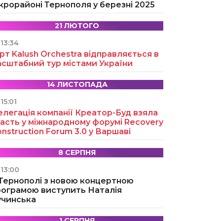
крорайоні Тернополя у березні 2025
21 ЛЮТОГО
13:34
рт Kalush Orchestra відправляється в
асштабний тур містами України
14 ЛИСТОПАДА
15:01
легація компанії Креатор-Буд взяла
асть у міжнародному форумі Recovery
nstruction Forum 3.0 у Варшаві
8 СЕРПНЯ
13:00
 Тернополі з новою концертною
рограмою виступить Наталія
учинська
1 СЕРПНЯ