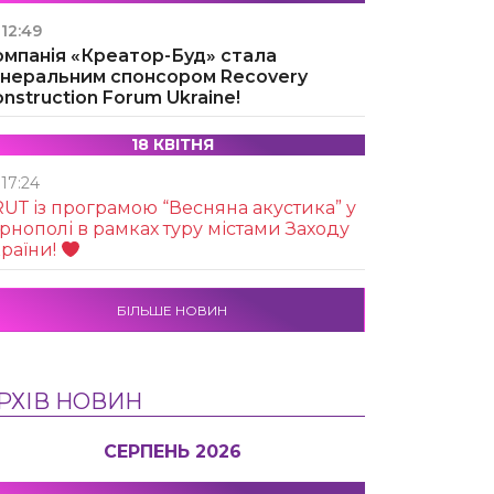
12:49
омпанія «Креатор-Буд» стала
енеральним спонсором Recovery
nstruction Forum Ukraine!
18 КВІТНЯ
17:24
UТ із програмою “Весняна акустика” у
рнополі в рамках туру містами Заходу
раїни!
БІЛЬШЕ НОВИН
РХІВ НОВИН
СЕРПЕНЬ 2026