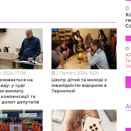
К
г
Co
KR
Те
Ук
 2024, 17:08
2 Лютого 2024, 16:25
позивається на
Центр дітей та молоді з
аду: у суді
інвалідністю відкрили в
ли виплату
Тернополі
 компенсації та
 допит депутатів
А