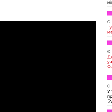
мі
Гу
м
Де
уч
Co
У
п
Б