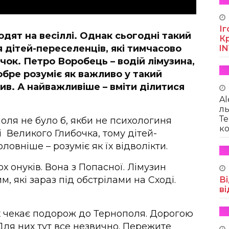
Іг
дят на весіллі. Однак сьогодні такий
Кр
 дітей-переселенців, які тимчасово
I
чок. Петро Воробець – водій лімузина,
обре розуміє як важливо у такий
ив. А найважливіше – вміти ділитися
Al
ль
Те
поля не було б, якби не психологиня
ко
і Великого Глибочка, тому дітей-
ловніше – розуміє як їх відволікти.
 онуків. Вона з Попасної. Лімузин
, які зараз під обстрілами на Сході.
Ві
ві
их чекає подорож до Тернополя. Дорогою
Для них тут все незвично. Пережите