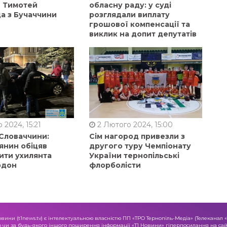
в Тимотей
обласну раду: у суді
а з Бучаччини
розглядали виплату
грошової компенсації та
виклик на допит депутатів
 2024, 15:21
2 Лютого 2024, 15:00
 Словаччини:
Сім нагород привезли з
янин обіцяв
другого туру Чемпіонату
ити ухилянта
України тернопільські
рдон
флорболісти
овини (t1news.tv) є інтелектуальною власністю ПП «ТРО Тернопіль-Медіа» (Телеканал 
о чи за будь-якого іншого поширення інформації «Т1 Новини» гіперпосилання на сайт