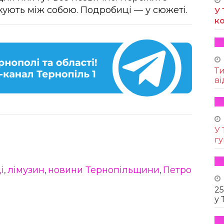
кують між собою. Подробиці — у сюжеті.
У 
к
Т
ві
У 
г
і
лімузин
новини Тернопільщини
Петро
,
,
,
25
у 