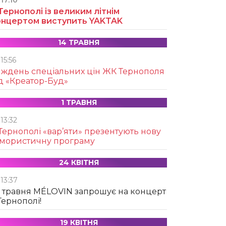
17:10
Тернополі із великим літнім
онцертом виступить YAKTAK
14 ТРАВНЯ
15:56
иждень спеціальних цін ЖК Тернополя
д «Креатор-Буд»
1 ТРАВНЯ
13:32
Тернополі «вар’яти» презентують нову
умористичну програму
24 КВІТНЯ
13:37
 травня MÉLOVIN запрошує на концерт
Тернополі!
19 КВІТНЯ