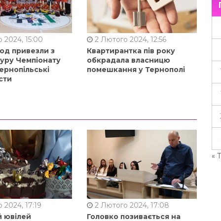
 2024, 15:00
2 Лютого 2024, 12:56
од привезли з
Квартирантка пів року
туру Чемпіонату
обкрадала власницю
ернопільські
помешкання у Тернополі
сти
« 
 2024, 17:19
2 Лютого 2024, 17:08
й ювілей
Головко позивається на