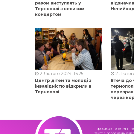
разом виступлять у
відзначи
Тернополі з великим
Непийвод
концертом
2 Лютого 2024, 16:25
2 Лютого
Центр дітей та молоді з
Втеча до
інвалідністю відкрили в
тернопол
Тернополі
переправ
через ко
Інформація на сайті Т1 Н
текстів, зображень, віде