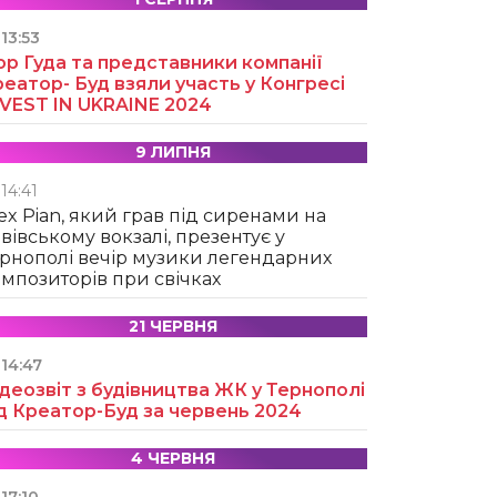
13:53
ор Гуда та представники компанії
еатор- Буд взяли участь у Конгресі
NVEST IN UKRAINE 2024
9 ЛИПНЯ
14:41
ex Pian, який грав під сиренами на
вівському вокзалі, презентує у
рнополі вечір музики легендарних
мпозиторів при свічках
21 ЧЕРВНЯ
14:47
деозвіт з будівництва ЖК у Тернополі
д Креатор-Буд за червень 2024
4 ЧЕРВНЯ