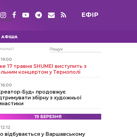
ЕФІР
ТИЖНІ
АФІША
15 ТРАВНЯ
ЕКАНАЛ
19:00
е 17 травня SHUMEI виступить з
ольним концертом у Тернополі
16:00
Креатор-Буд» продовжує
дтримувати збірну з художньої
імнастики
19 БЕРЕЗНЯ
12:12
о відбувається у Варшавському