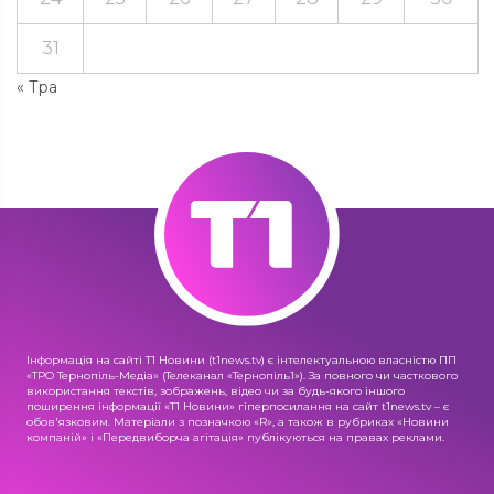
31
« Тра
Інформація на сайті Т1 Новини (t1news.tv) є інтелектуальною власністю ПП
«ТРО Тернопіль-Медіа» (Телеканал «Тернопіль1»). За повного чи часткового
використання текстів, зображень, відео чи за будь-якого іншого
поширення інформації «Т1 Новини» гіперпосилання на сайт t1news.tv – є
обов'язковим. Матеріали з позначкою «R», а також в рубриках «Новини
компаній» і «Передвиборча агітація» публікуються на правах реклами.