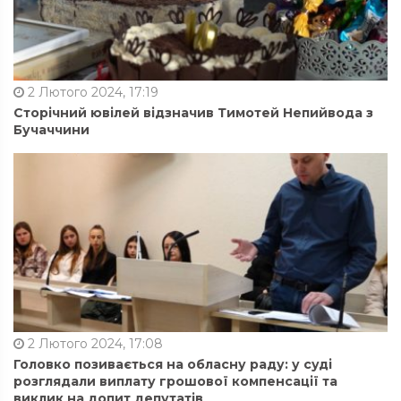
2 Лютого 2024, 17:19
Сторічний ювілей відзначив Тимотей Непийвода з
Бучаччини
2 Лютого 2024, 17:08
Головко позивається на обласну раду: у суді
розглядали виплату грошової компенсації та
виклик на допит депутатів