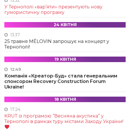
13:32
У Тернополі «вар’яти» презентують нову
гумористичну програму
24 КВІТНЯ
13:37
25 травня MÉLOVIN запрошує на концерт у
Тернополі!
19 КВІТНЯ
12:49
Компанія «Креатор-Буд» стала генеральним
спонсором Recovery Construction Forum
Ukraine!
18 КВІТНЯ
17:24
KRUТ із програмою “Весняна акустика” у
Тернополі в рамках туру містами Заходу України!