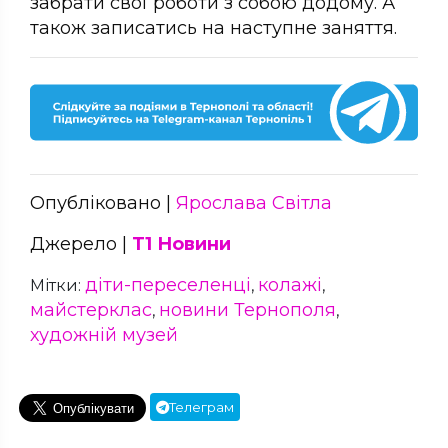
забрати свої роботи з собою додому. А
також записатись на наступне заняття.
Опубліковано |
Ярослава Світла
Джерело |
Т1 Новини
діти-переселенці
колажі
Мітки:
,
,
майстерклас
новини Тернополя
,
,
художній музей
Телеграм