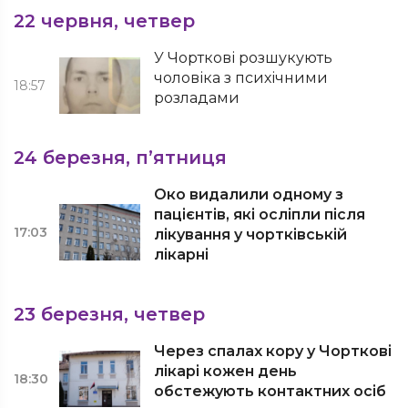
22 червня, четвер
У Чорткові розшукують
чоловіка з психічними
18:57
розладами
24 березня, п’ятниця
Око видалили одному з
пацієнтів, які осліпли після
17:03
лікування у чортківській
лікарні
23 березня, четвер
Через спалах кору у Чорткові
лікарі кожен день
18:30
обстежують контактних осіб