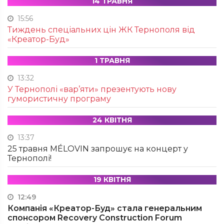
14 ТРАВНЯ
15:56
Тиждень спеціальних цін ЖК Тернополя від
«Креатор-Буд»
1 ТРАВНЯ
13:32
У Тернополі «вар’яти» презентують нову
гумористичну програму
24 КВІТНЯ
13:37
25 травня MÉLOVIN запрошує на концерт у
Тернополі!
19 КВІТНЯ
12:49
Компанія «Креатор-Буд» стала генеральним
спонсором Recovery Construction Forum