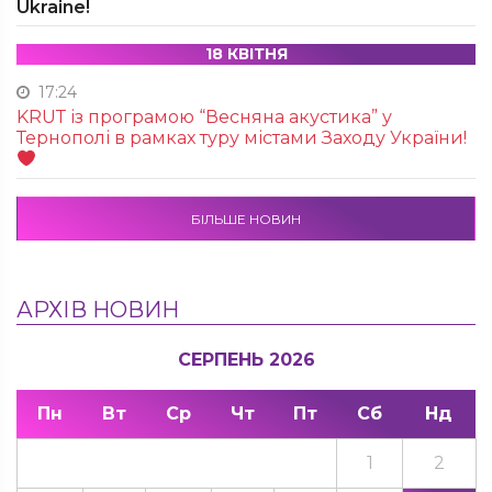
Ukraine!
18 КВІТНЯ
17:24
KRUТ із програмою “Весняна акустика” у
Тернополі в рамках туру містами Заходу України!
БІЛЬШЕ НОВИН
АРХІВ НОВИН
СЕРПЕНЬ 2026
Пн
Вт
Ср
Чт
Пт
Сб
Нд
1
2