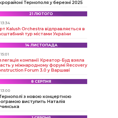
крорайоні Тернополя у березні 2025
21 ЛЮТОГО
13:34
рт Kalush Orchestra відправляється в
асштабний тур містами України
14 ЛИСТОПАДА
15:01
легація компанії Креатор-Буд взяла
асть у міжнародному форумі Recovery
nstruction Forum 3.0 у Варшаві
8 СЕРПНЯ
13:00
 Тернополі з новою концертною
рограмою виступить Наталія
учинська
1 СЕРПНЯ