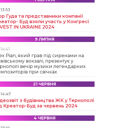
13:53
ор Гуда та представники компанії
еатор- Буд взяли участь у Конгресі
NVEST IN UKRAINE 2024
9 ЛИПНЯ
14:41
ex Pian, який грав під сиренами на
вівському вокзалі, презентує у
рнополі вечір музики легендарних
мпозиторів при свічках
21 ЧЕРВНЯ
14:47
деозвіт з будівництва ЖК у Тернополі
д Креатор-Буд за червень 2024
4 ЧЕРВНЯ