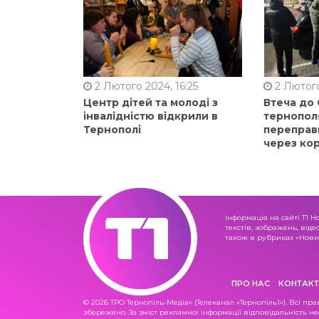
2 Лютого 2024, 16:25
2 Лютого
Центр дітей та молоді з
Втеча до
інвалідністю відкрили в
тернопол
Тернополі
переправ
через ко
Інформація на сайті Т1 Н
текстів, зображень, віде
також в рубриках «Новин
ПРО НАС
КОНТАКТ
© 2026 ТРО Тернопіль-Медіа» (Телеканал «Тернопіль1»). Всі пра
збережено. За зміст рекламної інформації відповідальність не