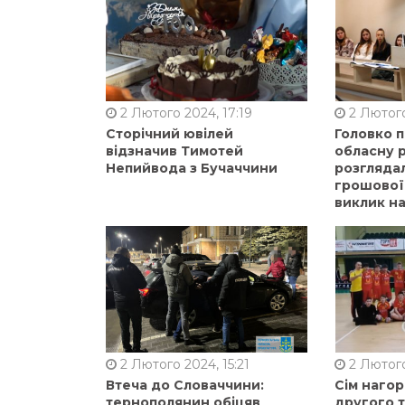
2 Лютого 2024, 17:19
2 Лютого
Сторічний ювілей
Головко 
відзначив Тимотей
обласну р
Непийвода з Бучаччини
розгляда
грошової
виклик на
2 Лютого 2024, 15:21
2 Лютого
Втеча до Словаччини:
Сім нагор
тернополянин обіцяв
другого 