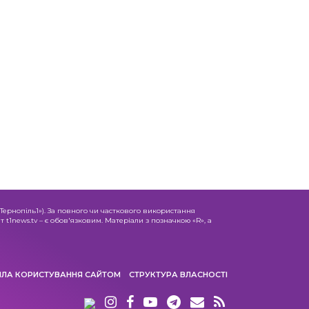
«Тернопіль1»). За повного чи часткового використання
 t1news.tv – є обов'язковим. Матеріали з позначкою «R», а
ИЛА КОРИСТУВАННЯ САЙТОМ
СТРУКТУРА ВЛАСНОСТІ