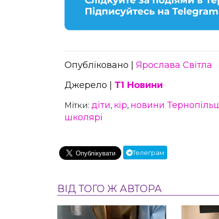
Опубліковано |
Ярослава Світла
Джерело |
Т1 Новини
діти
кір
новини Тернопіль
Мітки:
,
,
школярі
Телеграм
ВІД ТОГО Ж АВТОРА