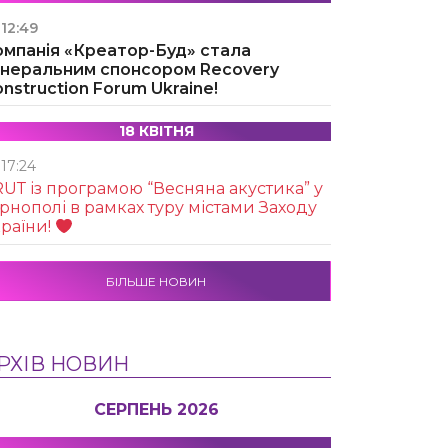
12:49
омпанія «Креатор-Буд» стала
енеральним спонсором Recovery
nstruction Forum Ukraine!
18 КВІТНЯ
17:24
UТ із програмою “Весняна акустика” у
рнополі в рамках туру містами Заходу
раїни!
БІЛЬШЕ НОВИН
РХІВ НОВИН
СЕРПЕНЬ 2026