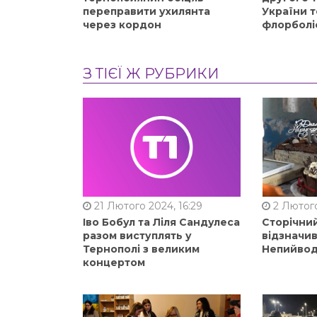
переправити ухилянта
України т
через кордон
флорболі
З ТІЄЇ Ж РУБРИКИ
21 Лютого 2024, 16:29
2 Лютого
Іво Бобул та Ліля Сандулеса
Сторічни
разом виступлять у
відзначи
Тернополі з великим
Непийвод
концертом