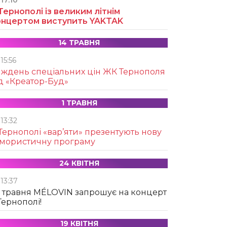
17:10
Тернополі із великим літнім
онцертом виступить YAKTAK
14 ТРАВНЯ
15:56
иждень спеціальних цін ЖК Тернополя
д «Креатор-Буд»
1 ТРАВНЯ
13:32
Тернополі «вар’яти» презентують нову
умористичну програму
24 КВІТНЯ
13:37
 травня MÉLOVIN запрошує на концерт
Тернополі!
19 КВІТНЯ