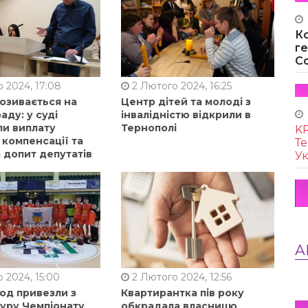
К
г
Co
 2024, 17:08
2 Лютого 2024, 16:25
позивається на
Центр дітей та молоді з
аду: у суді
інвалідністю відкрили в
ли виплату
Тернополі
KR
 компенсації та
Те
 допит депутатів
Ук
А
 2024, 15:00
2 Лютого 2024, 12:56
од привезли з
Квартирантка пів року
туру Чемпіонату
обкрадала власницю