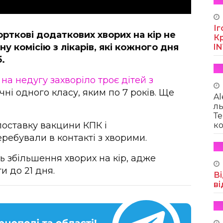
Іг
Чорткові додаткових хворих на кір не
Кр
у комісію з лікарів, які кожного дня
I
.
о
на недугу захворіло троє дітей з
учні одного класу, яким по 7 років. Ще
Al
ль
Те
 поставку вакцини КПК і
ко
ребували в контакті з хворими.
 збільшення хворих на кір, адже
и до 21 дня.
Ві
ві