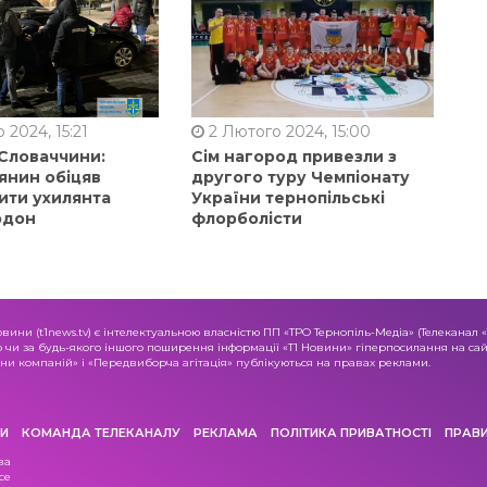
 2024, 15:21
2 Лютого 2024, 15:00
 Словаччини:
Сім нагород привезли з
янин обіцяв
другого туру Чемпіонату
ити ухилянта
України тернопільські
рдон
флорболісти
овини (t1news.tv) є інтелектуальною власністю ПП «ТРО Тернопіль-Медіа» (Телеканал 
о чи за будь-якого іншого поширення інформації «Т1 Новини» гіперпосилання на сайт
и компаній» і «Передвиборча агітація» публікуються на правах реклами.
И
КОМАНДА ТЕЛЕКАНАЛУ
РЕКЛАМА
ПОЛІТИКА ПРИВАТНОСТІ
ПРАВ
ва
се