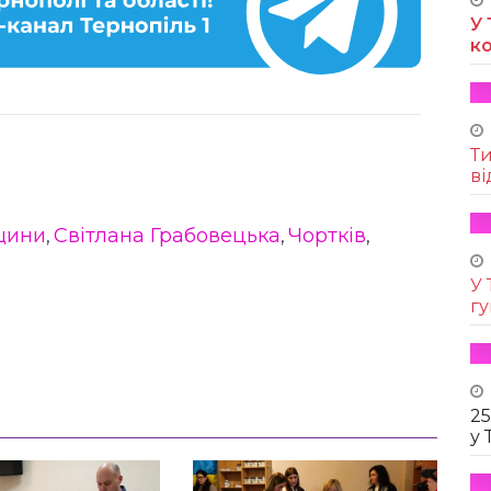
У 
к
Т
ві
щини
Світлана Грабовецька
Чортків
,
,
,
У 
г
25
у 