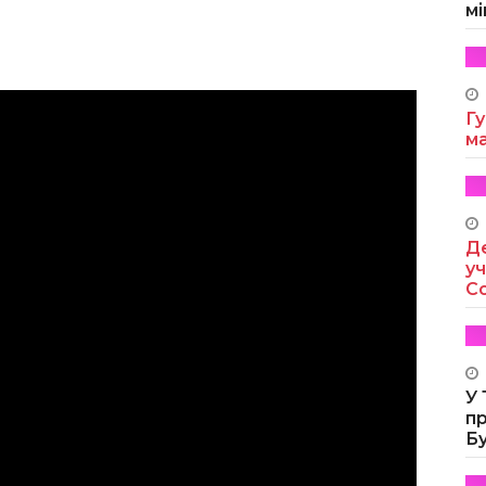
мі
Гу
м
Де
уч
Co
У
п
Б