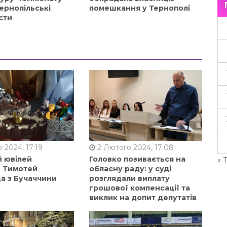
ернопільські
помешкання у Тернополі
сти
 2024, 17:19
2 Лютого 2024, 17:08
й ювілей
Головко позивається на
« 
в Тимотей
обласну раду: у суді
а з Бучаччини
розглядали виплату
грошової компенсації та
виклик на допит депутатів