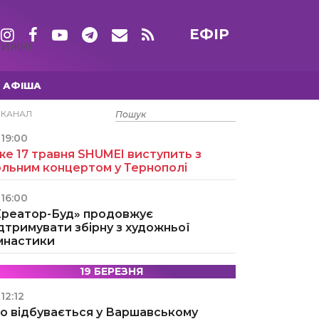
ЕФІР
ТИЖНІ
АФІША
15 ТРАВНЯ
ЕКАНАЛ
19:00
е 17 травня SHUMEI виступить з
ольним концертом у Тернополі
16:00
Креатор-Буд» продовжує
дтримувати збірну з художньої
імнастики
19 БЕРЕЗНЯ
12:12
о відбувається у Варшавському