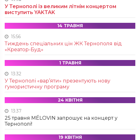
У Тернополі із великим літнім концертом
виступить YAKTAK
14 ТРАВНЯ
15:56
Тиждень спеціальних цін ЖК Тернополя від
«Креатор-Буд»
1 ТРАВНЯ
13:32
У Тернополі «вар’яти» презентують нову
гумористичну програму
24 КВІТНЯ
13:37
25 травня MÉLOVIN запрошує на концерт у
Тернополі!
19 КВІТНЯ