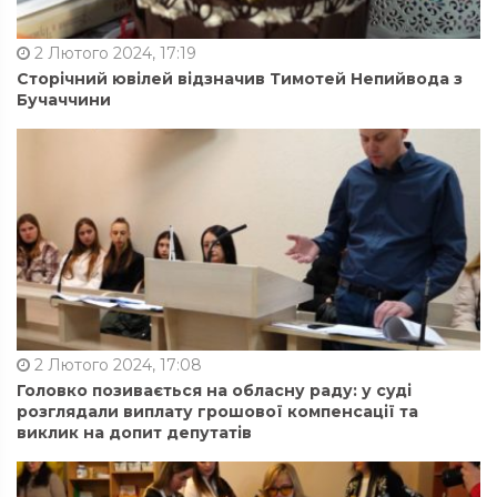
2 Лютого 2024, 17:19
Сторічний ювілей відзначив Тимотей Непийвода з
Бучаччини
2 Лютого 2024, 17:08
Головко позивається на обласну раду: у суді
розглядали виплату грошової компенсації та
виклик на допит депутатів