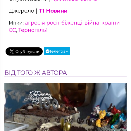
Джерело |
Т1 Новини
агресія росії
біженці
війна
країни
Мітки:
,
,
,
ЄС
Тернопіль1
,
Телеграм
ВІД ТОГО Ж АВТОРА