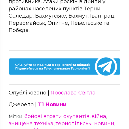
противника. Атаки росіян відбили у
районах населених пунктів Терни,
Соледар, Бахмутське, Бахмут, Іванград,
Первомайськ, Опитне, Невельське та
Побєда.
Опубліковано |
Ярослава Світла
Джерело |
Т1 Новини
бойові втрати окупантів
війна
Мітки:
,
,
знищена техніка
тернопільські новини
,
,