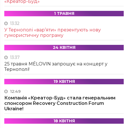
«Креатор-Буд»
1 ТРАВНЯ
13:32
У Тернополі «вар’яти» презентують нову
гумористичну програму
24 КВІТНЯ
13:37
25 травня MÉLOVIN запрошує на концерт у
Тернополі!
19 КВІТНЯ
12:49
Компанія «Креатор-Буд» стала генеральним
спонсором Recovery Construction Forum
Ukraine!
18 КВІТНЯ