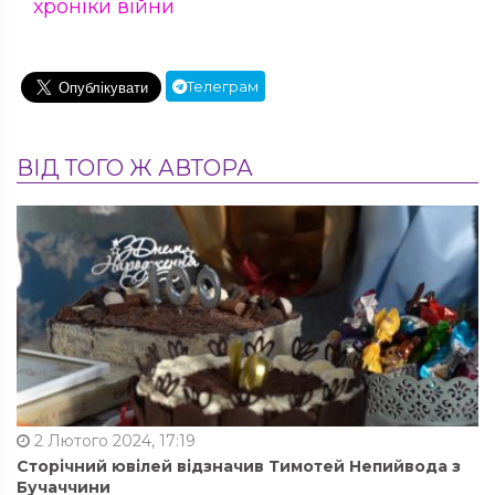
хроніки війни
Телеграм
ВІД ТОГО Ж АВТОРА
2 Лютого 2024, 17:19
Сторічний ювілей відзначив Тимотей Непийвода з
Бучаччини