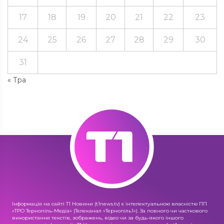
17
18
19
20
21
22
23
24
25
26
27
28
29
30
31
« Тра
Інформація на сайті Т1 Новини (t1news.tv) є інтелектуальною власністю ПП
«ТРО Тернопіль-Медіа» (Телеканал «Тернопіль1»). За повного чи часткового
використання текстів, зображень, відео чи за будь-якого іншого