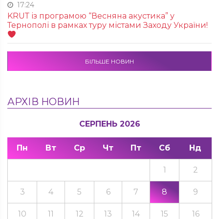
17:24
KRUТ із програмою “Весняна акустика” у
Тернополі в рамках туру містами Заходу України!
БІЛЬШЕ НОВИН
АРХІВ НОВИН
СЕРПЕНЬ 2026
Пн
Вт
Ср
Чт
Пт
Сб
Нд
1
2
3
4
5
6
7
8
9
10
11
12
13
14
15
16