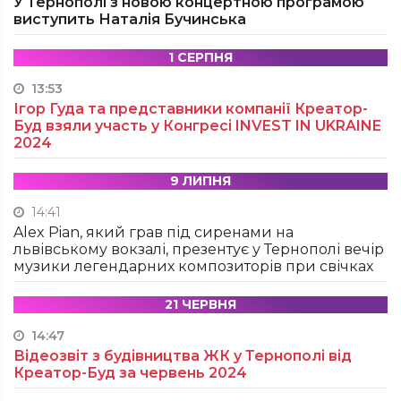
У Тернополі з новою концертною програмою
виступить Наталія Бучинська
1 СЕРПНЯ
13:53
Ігор Гуда та представники компанії Креатор-
Буд взяли участь у Конгресі INVEST IN UKRAINE
2024
9 ЛИПНЯ
14:41
Alex Pian, який грав під сиренами на
львівському вокзалі, презентує у Тернополі вечір
музики легендарних композиторів при свічках
21 ЧЕРВНЯ
14:47
Відеозвіт з будівництва ЖК у Тернополі від
Креатор-Буд за червень 2024