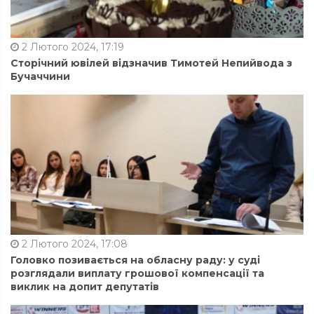
2 Лютого 2024, 17:19
Сторічний ювілей відзначив Тимотей Непийвода з
Бучаччини
2 Лютого 2024, 17:08
Головко позивається на обласну раду: у суді
розглядали виплату грошової компенсації та
виклик на допит депутатів