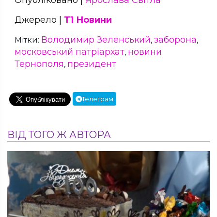
Джерело |
Т1 Новини
Володимир Зеленський
заборона
Мітки:
,
,
московський патріархат
новини
,
Тернополя
президент
,
Телеграм
ВІД ТОГО Ж АВТОРА