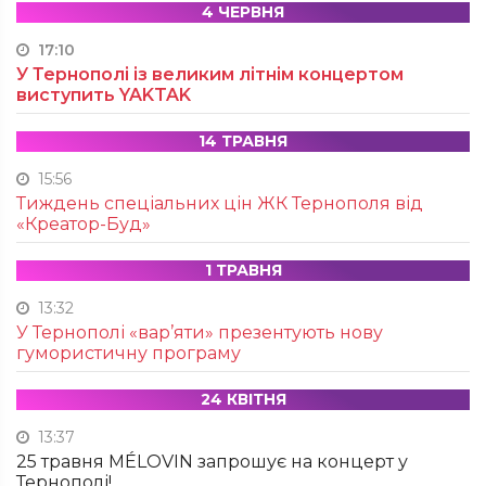
4 ЧЕРВНЯ
17:10
У Тернополі із великим літнім концертом
виступить YAKTAK
14 ТРАВНЯ
15:56
Тиждень спеціальних цін ЖК Тернополя від
«Креатор-Буд»
1 ТРАВНЯ
13:32
У Тернополі «вар’яти» презентують нову
гумористичну програму
24 КВІТНЯ
13:37
25 травня MÉLOVIN запрошує на концерт у
Тернополі!