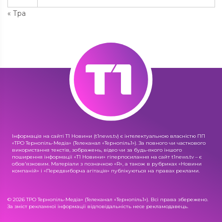
« Тра
Інформація на сайті Т1 Новини (t1news.tv) є інтелектуальною власністю ПП
«ТРО Тернопіль-Медіа» (Телеканал «Тернопіль1»). За повного чи часткового
використання текстів, зображень, відео чи за будь-якого іншого
поширення інформації «Т1 Новини» гіперпосилання на сайт t1news.tv – є
обов'язковим. Матеріали з позначкою «R», а також в рубриках «Новини
компаній» і «Передвиборча агітація» публікуються на правах реклами.
© 2026 ТРО Тернопіль-Медіа» (Телеканал «Тернопіль1»). Всі права збережено.
За зміст рекламної інформації відповідальність несе рекламодавець.