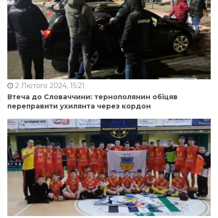
2 Лютого 2024, 15:21
Втеча до Словаччини: тернополянин обіцяв
переправити ухилянта через кордон