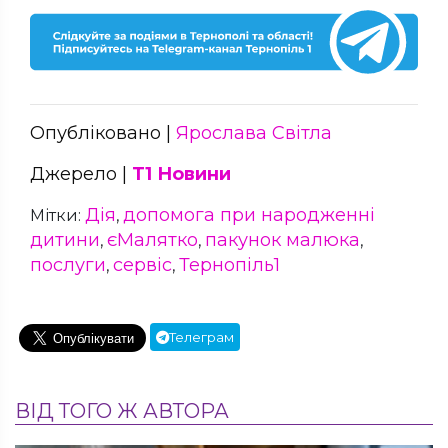
Опубліковано |
Ярослава Світла
Джерело |
Т1 Новини
Дія
допомога при народженні
Мітки:
,
дитини
єМалятко
пакунок малюка
,
,
,
послуги
сервіс
Тернопіль1
,
,
Телеграм
ВІД ТОГО Ж АВТОРА