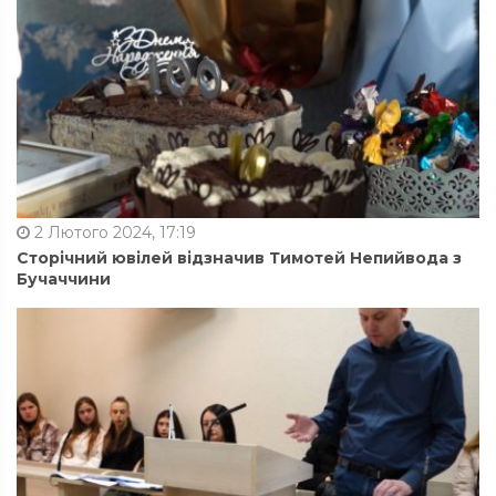
2 Лютого 2024, 17:19
Сторічний ювілей відзначив Тимотей Непийвода з
Бучаччини