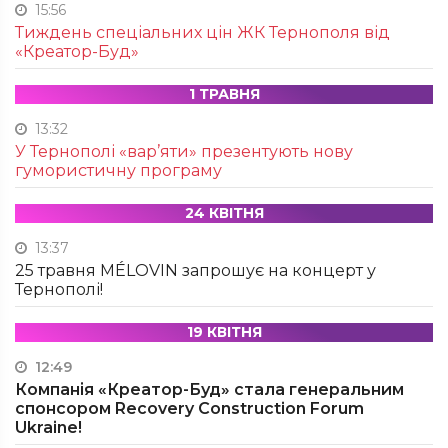
15:56
Тиждень спеціальних цін ЖК Тернополя від
«Креатор-Буд»
1 ТРАВНЯ
13:32
У Тернополі «вар’яти» презентують нову
гумористичну програму
24 КВІТНЯ
13:37
25 травня MÉLOVIN запрошує на концерт у
Тернополі!
19 КВІТНЯ
12:49
Компанія «Креатор-Буд» стала генеральним
спонсором Recovery Construction Forum
Ukraine!