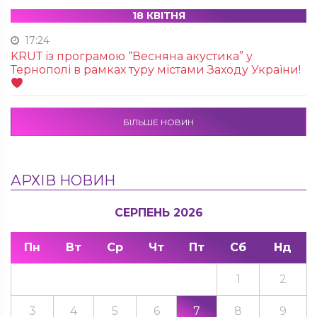
18 КВІТНЯ
17:24
KRUТ із програмою “Весняна акустика” у
Тернополі в рамках туру містами Заходу України!
БІЛЬШЕ НОВИН
АРХІВ НОВИН
СЕРПЕНЬ 2026
Пн
Вт
Ср
Чт
Пт
Сб
Нд
1
2
3
4
5
6
7
8
9