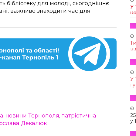
ть бібліотеку для молоді, сьогоднішнє
У 
ані, важливо знаходити час для
к
Т
ві
У 
г
25
ка
новини Тернополя
патріотична
,
,
у 
ослава Декалюк