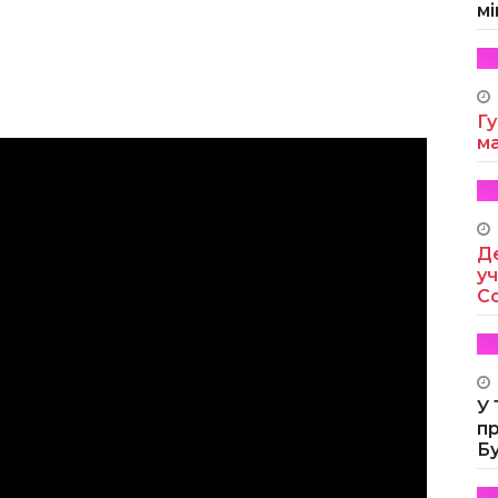
мі
Гу
м
Де
уч
Co
У
п
Б