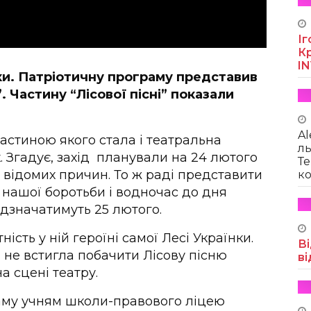
Іг
Кр
I
ки. Патріотичну програму представив
”. Частину “Лісової пісні” показали
Al
частиною якого стала і театральна
ль
 Згадує, захід планували на 24 лютого
Те
 з відомих причин. То ж раді представити
ко
 нашої боротьби і водночас до дня
ідзначатимуть 25 лютого.
ість у ній героїні самої Лесі Українки.
Ві
 не встигла побачити Лісову пісню
ві
 сцені театру.
аму учням школи-правового ліцею