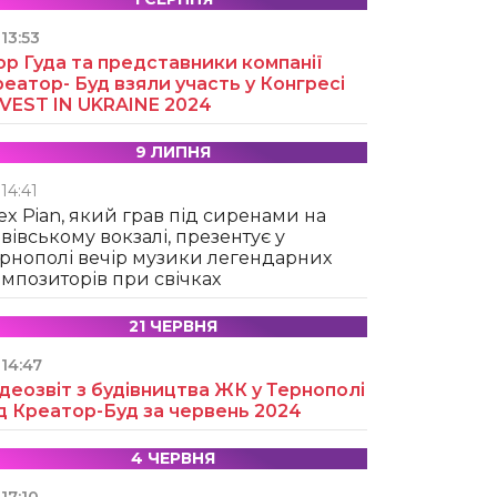
13:53
ор Гуда та представники компанії
еатор- Буд взяли участь у Конгресі
NVEST IN UKRAINE 2024
9 ЛИПНЯ
14:41
ex Pian, який грав під сиренами на
вівському вокзалі, презентує у
рнополі вечір музики легендарних
мпозиторів при свічках
21 ЧЕРВНЯ
14:47
деозвіт з будівництва ЖК у Тернополі
д Креатор-Буд за червень 2024
4 ЧЕРВНЯ