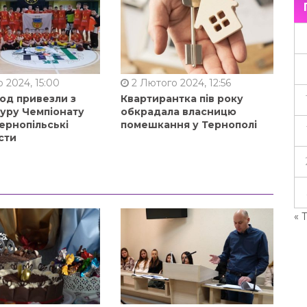
 2024, 15:00
2 Лютого 2024, 12:56
од привезли з
Квартирантка пів року
туру Чемпіонату
обкрадала власницю
ернопільські
помешкання у Тернополі
сти
« 