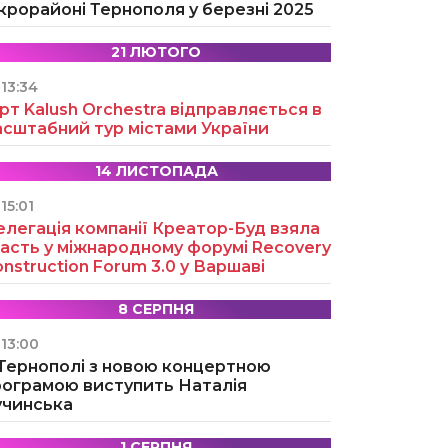
крорайоні Тернополя у березні 2025
21 ЛЮТОГО
13:34
рт Kalush Orchestra відправляється в
асштабний тур містами України
14 ЛИСТОПАДА
15:01
легація компанії Креатор-Буд взяла
асть у міжнародному форумі Recovery
nstruction Forum 3.0 у Варшаві
8 СЕРПНЯ
13:00
 Тернополі з новою концертною
рограмою виступить Наталія
учинська
1 СЕРПНЯ