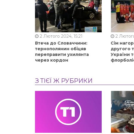
2 Лютого 2024, 15:21
2 Лютого
Втеча до Словаччини:
Сім нагор
тернополянин обіцяв
другого 
переправити ухилянта
України т
через кордон
флорболі
З ТІЄЇ Ж РУБРИКИ