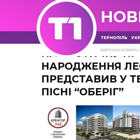
НОВ
ТЕРНОПІЛЬ
УКР
ПАТРІОТИЧНУ ПР
ВИПУСКИ НОВИН
НАРОДЖЕННЯ ЛЕС
ПРЕДСТАВИВ У Т
ПІСНІ “ОБЕРІГ”