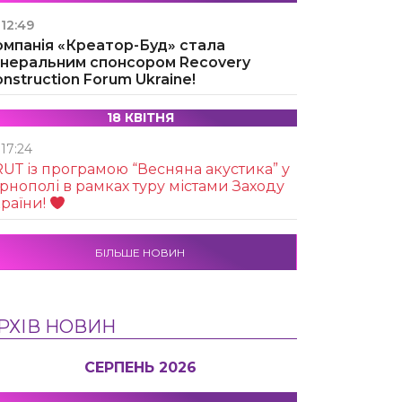
12:49
омпанія «Креатор-Буд» стала
енеральним спонсором Recovery
nstruction Forum Ukraine!
18 КВІТНЯ
17:24
UТ із програмою “Весняна акустика” у
рнополі в рамках туру містами Заходу
раїни!
БІЛЬШЕ НОВИН
РХІВ НОВИН
СЕРПЕНЬ 2026