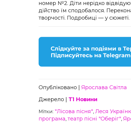
номер №2. Діти нерідко відвідую
дійство їм сподобалося. Перекон
творчості. Подробиці — у сюжеті.
Опубліковано |
Ярослава Світла
Джерело |
Т1 Новини
"Лісова пісня"
Леся Україн
Мітки:
,
програма
театр пісні "Оберіг"
Яр
,
,