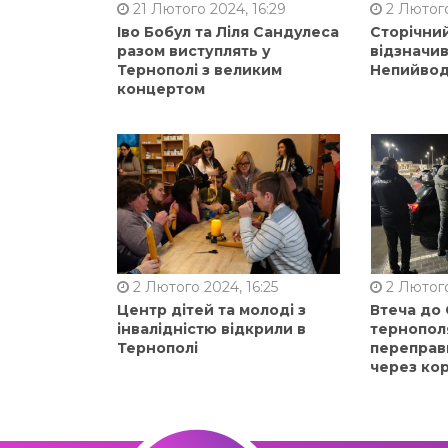
21 Лютого 2024, 16:29
2 Лютого
Іво Бобул та Ліля Сандулеса
Сторічни
разом виступлять у
відзначи
Тернополі з великим
Непийвод
концертом
2 Лютого 2024, 16:25
2 Лютого
Центр дітей та молоді з
Втеча до
інвалідністю відкрили в
тернопол
Тернополі
переправ
через ко