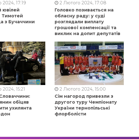
 2024, 17:19
2 Лютого 2024, 17:08
й ювілей
Головко позивається на
в Тимотей
обласну раду: у суді
а з Бучаччини
розглядали виплату
грошової компенсації та
виклик на допит депутатів
 2024, 15:21
2 Лютого 2024, 15:00
 Словаччини:
Сім нагород привезли з
янин обіцяв
другого туру Чемпіонату
ити ухилянта
України тернопільські
рдон
флорболісти