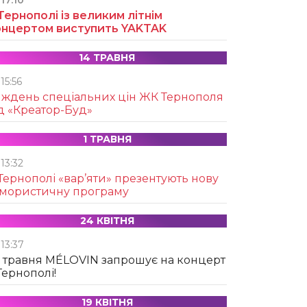
17:10
Тернополі із великим літнім
онцертом виступить YAKTAK
14 ТРАВНЯ
15:56
иждень спеціальних цін ЖК Тернополя
д «Креатор-Буд»
1 ТРАВНЯ
13:32
Тернополі «вар’яти» презентують нову
умористичну програму
24 КВІТНЯ
13:37
 травня MÉLOVIN запрошує на концерт
Тернополі!
19 КВІТНЯ