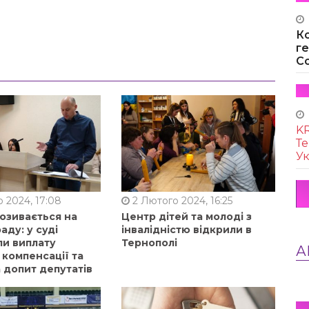
К
г
Co
KR
Те
Ук
 2024, 17:08
2 Лютого 2024, 16:25
позивається на
Центр дітей та молоді з
аду: у суді
інвалідністю відкрили в
ли виплату
Тернополі
А
 компенсації та
 допит депутатів