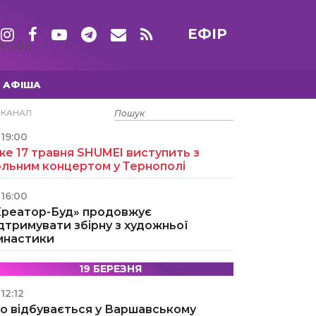
ЕФІР
ТИЖНІ
АФІША
15 ТРАВНЯ
ЕКАНАЛ
19:00
е 17 травня SHUMEI виступить з
ольним концертом у Тернополі
16:00
Креатор-Буд» продовжує
дтримувати збірну з художньої
імнастики
19 БЕРЕЗНЯ
12:12
о відбувається у Варшавському