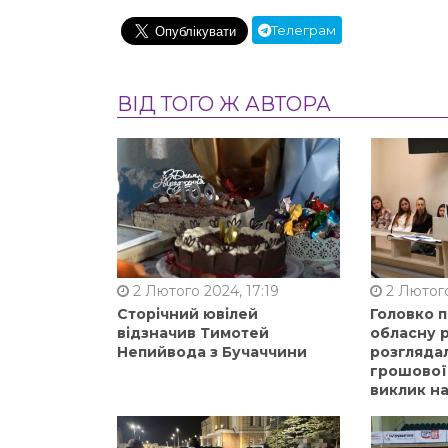
Телеграм
ВІД ТОГО Ж АВТОРА
2 Лютого 2024, 17:19
2 Лютого
Сторічний ювілей
Головко 
відзначив Тимотей
обласну р
Непийвода з Бучаччини
розгляда
грошової
виклик на