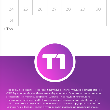
24
25
26
27
28
29
30
31
« Тра
Інформація на сайті Т1 Новини (t1news.tv) є інтелектуальною власністю ПП
«ТРО Тернопіль-Медіа» (Телеканал «Тернопіль1»). За повного чи часткового
використання текстів, зображень, відео чи за будь-якого іншого
поширення інформації «Т1 Новини» гіперпосилання на сайт t1news.tv – є
обов'язковим. Матеріали з позначкою «R», а також в рубриках «Новини
компаній» і «Передвиборча агітація» публікуються на правах реклами.