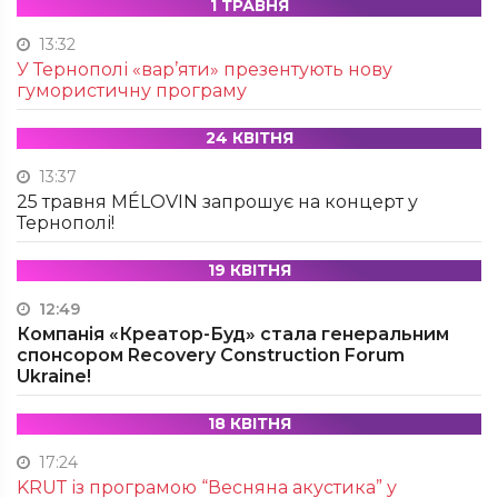
1 ТРАВНЯ
13:32
У Тернополі «вар’яти» презентують нову
гумористичну програму
24 КВІТНЯ
13:37
25 травня MÉLOVIN запрошує на концерт у
Тернополі!
19 КВІТНЯ
12:49
Компанія «Креатор-Буд» стала генеральним
спонсором Recovery Construction Forum
Ukraine!
18 КВІТНЯ
17:24
KRUТ із програмою “Весняна акустика” у