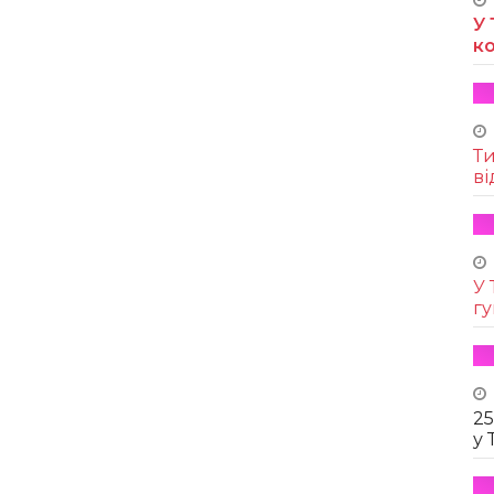
У 
к
Т
ві
У 
г
25
у 