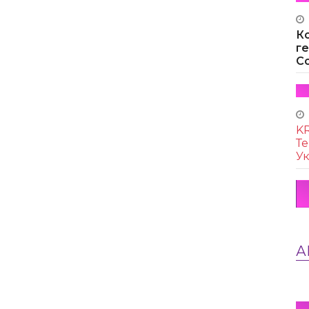
К
г
Co
KR
Те
Ук
А