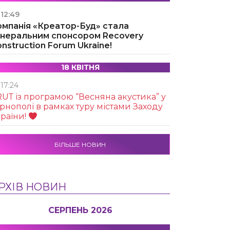
12:49
омпанія «Креатор-Буд» стала
енеральним спонсором Recovery
nstruction Forum Ukraine!
18 КВІТНЯ
17:24
UТ із програмою “Весняна акустика” у
рнополі в рамках туру містами Заходу
раїни!
БІЛЬШЕ НОВИН
РХІВ НОВИН
СЕРПЕНЬ 2026