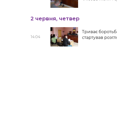
2 червня, четвер
Триває боротьба
14:04
стартував розгл