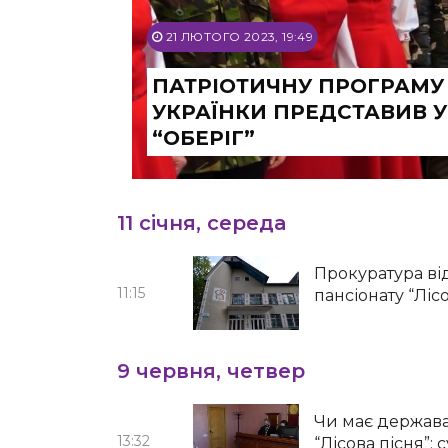
21 ЛЮТОГО 2023, 19:49
ПАТРІОТИЧНУ ПРОГРАМУ
УКРАЇНКИ ПРЕДСТАВИВ У
“ОБЕРІГ”
11 січня, середа
Прокуратура ві
11:15
пансіонату “Ліс
9 червня, четвер
Чи має держава 
13:32
“Лісова пісня”: