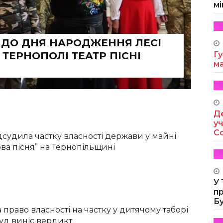
мі
 ДО ДНЯ НАРОДЖЕННЯ ЛЕСІ
 ТЕРНОПОЛІ ТЕАТР ПІСНІ
Гу
м
Де
уч
Co
дсудила частку власності держави у майні
ова пісня” на Тернопільщині
У
п
Б
право власності на частку у дитячому таборі
 суд виніс вердикт