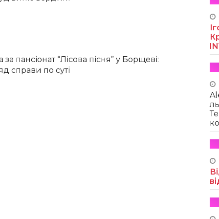
Іг
Кр
I
 за пансіонат “Лісова пісня” у Борщеві:
яд справи по суті
Al
ль
Те
ко
Ві
ві