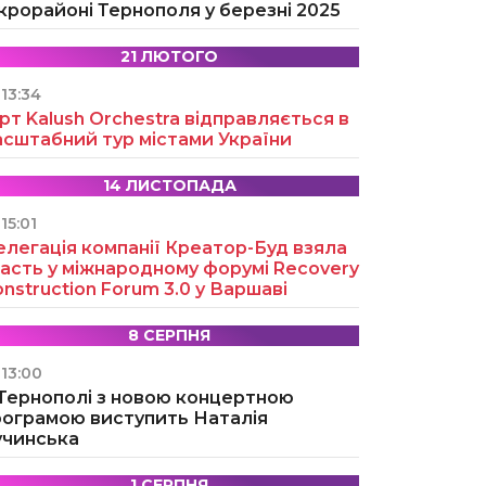
крорайоні Тернополя у березні 2025
21 ЛЮТОГО
13:34
рт Kalush Orchestra відправляється в
асштабний тур містами України
14 ЛИСТОПАДА
15:01
легація компанії Креатор-Буд взяла
асть у міжнародному форумі Recovery
nstruction Forum 3.0 у Варшаві
8 СЕРПНЯ
13:00
 Тернополі з новою концертною
рограмою виступить Наталія
учинська
1 СЕРПНЯ