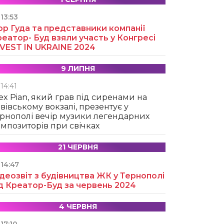
13:53
ор Гуда та представники компанії
еатор- Буд взяли участь у Конгресі
NVEST IN UKRAINE 2024
9 ЛИПНЯ
14:41
ex Pian, який грав під сиренами на
вівському вокзалі, презентує у
рнополі вечір музики легендарних
мпозиторів при свічках
21 ЧЕРВНЯ
14:47
деозвіт з будівництва ЖК у Тернополі
д Креатор-Буд за червень 2024
4 ЧЕРВНЯ