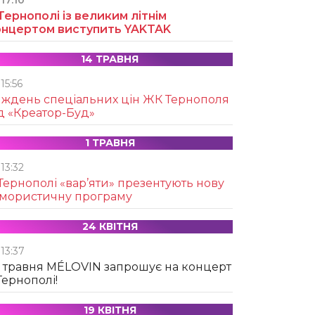
17:10
Тернополі із великим літнім
онцертом виступить YAKTAK
14 ТРАВНЯ
15:56
иждень спеціальних цін ЖК Тернополя
д «Креатор-Буд»
1 ТРАВНЯ
13:32
Тернополі «вар’яти» презентують нову
умористичну програму
24 КВІТНЯ
13:37
 травня MÉLOVIN запрошує на концерт
Тернополі!
19 КВІТНЯ