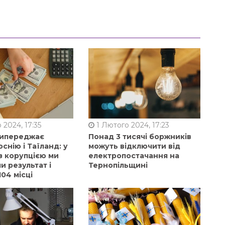
 2024, 17:35
1 Лютого 2024, 17:23
випереджає
Понад 3 тисячі боржників
оснію і Таїланд: у
можуть відключити від
з корупцією ми
електропостачання на
 результат і
Тернопільщині
104 місці