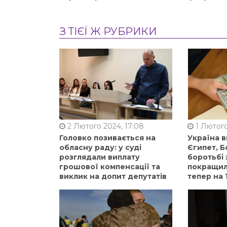
З ТІЄЇ Ж РУБРИКИ
2 Лютого 2024, 17:08
1 Лютого
Головко позивається на
Україна 
обласну раду: у суді
Єгипет, Б
розглядали виплату
боротьбі 
грошової компенсації та
покращили
виклик на допит депутатів
тепер на 