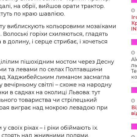
алі, на обрії, вийшов орати трактор.
стуть по краю шавлією.
Іг
Кр
фту виблискують кольоровими мозаїками
I
 Волоські горіхи схиляються, гладять
 в долину, і серце стрибає, і хочеться
Al
цілілим пішохідним мостом через Десну
ль
дями та левами по селах Полтавщини
Те
 Над Хаджибейським лиманом засмагла
ко
у вечірньому світлі – схоже на народну
ки в садках на околиці Львова: тут
ільного товариства чи стрілецький
зграя виграє над мокрою левадою при
Ві
ві
 своїх ріках – і ріки обіймають їх.
а стоять над жнивними полями.