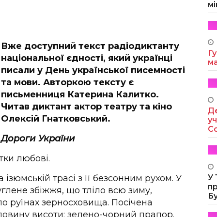
мі
Вже доступний текст радіодиктанту
Гу
національної єдності, який українці
м
писали у День української писемності
та мови. Авторкою тексту є
письменниця Катерина Калитко.
Читав диктант актор театру та кіно
Де
Олексій Гнатковський.
уч
Co
Дороги України
тки любові.
 ізюмській трасі з її безсонним рухом. У
У
п
углене збіжжя, що тліло всю зиму,
Б
по руїнах зерносховища. Посічена
ловину висоти: зелено-чорний прапор.