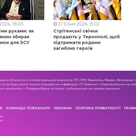
2024, 18:03
31 Січня 2024, 15:02
їми руками: як
Стрітенські свічки
янин збирає
продають у Тернополі, щоб
ники для ЗСУ
підтримати родини
загиблих героїв
овини (t1news.tv) є інтелектуальною власністю ПП «ТРО Тернопіль-Медіа» (Телеканал 
о чи за будь-якого іншого поширення інформації «Т1 Новини» гіперпосилання на сайт
и компаній» і «Передвиборча агітація» публікуються на правах реклами.
И
КОМАНДА ТЕЛЕКАНАЛУ
РЕКЛАМА
ПОЛІТИКА ПРИВАТНОСТІ
ПРАВ
ва
се