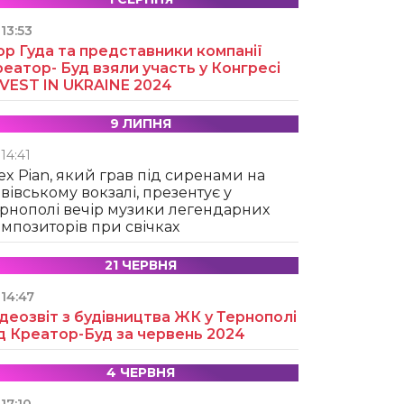
13:53
ор Гуда та представники компанії
еатор- Буд взяли участь у Конгресі
NVEST IN UKRAINE 2024
9 ЛИПНЯ
14:41
ex Pian, який грав під сиренами на
вівському вокзалі, презентує у
рнополі вечір музики легендарних
мпозиторів при свічках
21 ЧЕРВНЯ
14:47
деозвіт з будівництва ЖК у Тернополі
д Креатор-Буд за червень 2024
4 ЧЕРВНЯ