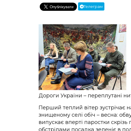
Телеграм
Дороги України – переплутані ни
Перший теплий вітер зустрічає на
знищеному селі обіч – весна: обв
випускає вперті паростки скрізь 
обстрілами посадка зеленіє в по