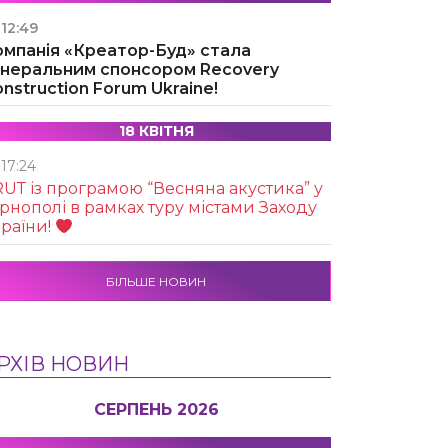
12:49
омпанія «Креатор-Буд» стала
енеральним спонсором Recovery
nstruction Forum Ukraine!
18 КВІТНЯ
17:24
UТ із програмою “Весняна акустика” у
рнополі в рамках туру містами Заходу
раїни!
БІЛЬШЕ НОВИН
РХІВ НОВИН
СЕРПЕНЬ 2026