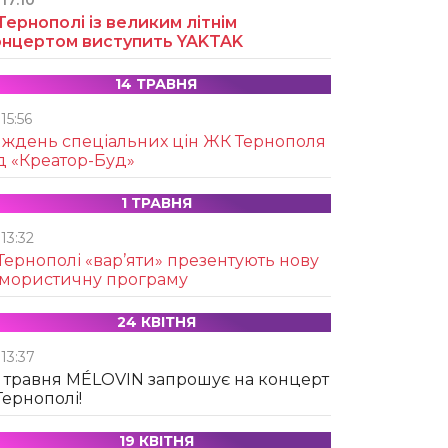
17:10
Тернополі із великим літнім
онцертом виступить YAKTAK
14 ТРАВНЯ
15:56
иждень спеціальних цін ЖК Тернополя
д «Креатор-Буд»
1 ТРАВНЯ
13:32
Тернополі «вар’яти» презентують нову
умористичну програму
24 КВІТНЯ
13:37
 травня MÉLOVIN запрошує на концерт
Тернополі!
19 КВІТНЯ