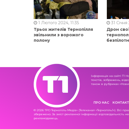
1 Лютого 2024, 11:35
31 Січня 
Трьох жителів Тернопілля
Дрон сво
звільнили з ворожого
тернопол
полону
безпілот
Інформація на сайті Т1 Н
текстів, зображень, віде
також в рубриках «Новин
ПРО НАС
КОНТАКТ
© 2026 ТРО Тернопіль-Медіа» (Телеканал «Тернопіль1»). Всі пра
збережено. За зміст рекламної інформації відповідальність не
рекламодавець.