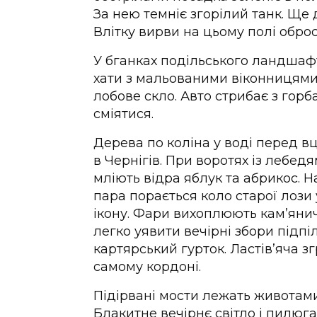
За нею темніє згорілий танк. Ще д
Влітку вирви на цьому полі обро
У бганках подільського ландша
хати з мальованими віконницями.
лобове скло. Авто стрибає з горба
сміятися.
Дерева по коліна у воді перед в
в Чернігів. При воротях із лебе
мліють відра яблук та абрикос.
пара порається коло старої лози 
ікону. Фари вихоплюють кам’янич
легко уявити вечірні збори підп
картярський гурток. Ластів’яча 
самому кордоні.
Підірвані мости лежать животами у
Блакитне вечірнє світло і пилюг