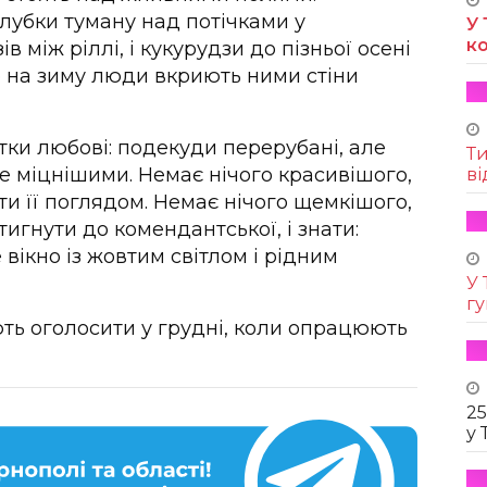
клубки туману над потічками у
У 
к
в між ріллі, і кукурудзи до пізньої осені
бо на зиму люди вкриють ними стіни
тки любові: подекуди перерубані, але
Т
 ще міцнішими. Немає нічого красивішого,
ві
ати її поглядом. Немає нічого щемкішого,
стигнути до комендантської, і знати:
вікно із жовтим світлом і рідним
У 
г
ть оголосити у грудні, коли опрацюють
25
у 