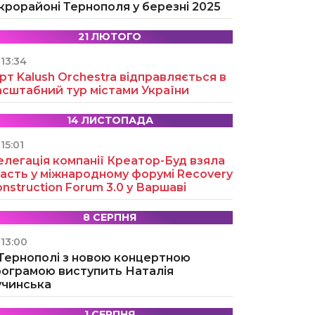
крорайоні Тернополя у березні 2025
21 ЛЮТОГО
13:34
рт Kalush Orchestra відправляється в
асштабний тур містами України
14 ЛИСТОПАДА
15:01
легація компанії Креатор-Буд взяла
асть у міжнародному форумі Recovery
nstruction Forum 3.0 у Варшаві
8 СЕРПНЯ
13:00
 Тернополі з новою концертною
рограмою виступить Наталія
учинська
1 СЕРПНЯ