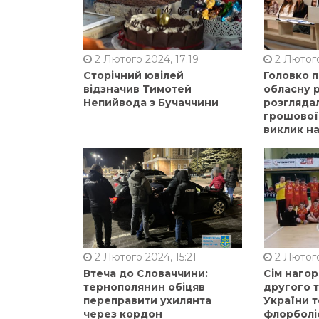
2 Лютого 2024, 17:19
2 Лютого
Сторічний ювілей
Головко 
відзначив Тимотей
обласну р
Непийвода з Бучаччини
розгляда
грошової
виклик на
2 Лютого 2024, 15:21
2 Лютого
Втеча до Словаччини:
Сім нагор
тернополянин обіцяв
другого 
переправити ухилянта
України т
через кордон
флорболі