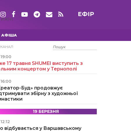
ЕФІР
ТИЖНІ
АФІША
15 ТРАВНЯ
ЕКАНАЛ
19:00
е 17 травня SHUMEI виступить з
ольним концертом у Тернополі
16:00
Креатор-Буд» продовжує
дтримувати збірну з художньої
імнастики
19 БЕРЕЗНЯ
12:12
о відбувається у Варшавському