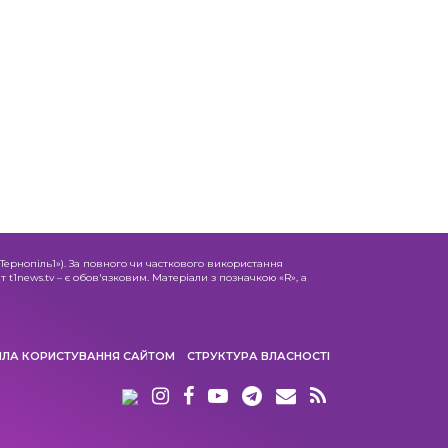
«Тернопіль1»). За повного чи часткового використання
 t1news.tv – є обов'язковим. Матеріали з позначкою «R», а
ИЛА КОРИСТУВАННЯ САЙТОМ
СТРУКТУРА ВЛАСНОСТІ