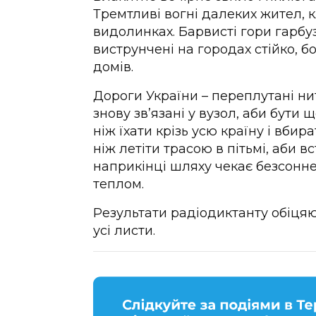
Тремтливі вогні далеких жител, 
видолинках. Барвисті гори гарбузі
виструнчені на городах стійко, 
домів.
Дороги України – переплутані ни
знову зв’язані у вузол, аби бути
ніж їхати крізь усю країну і вбир
ніж летіти трасою в пітьмі, аби в
наприкінці шляху чекає безсонне 
теплом.
Результати радіодиктанту обіцяю
усі листи.