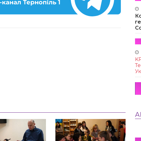
К
г
Co
KR
Те
Ук
А