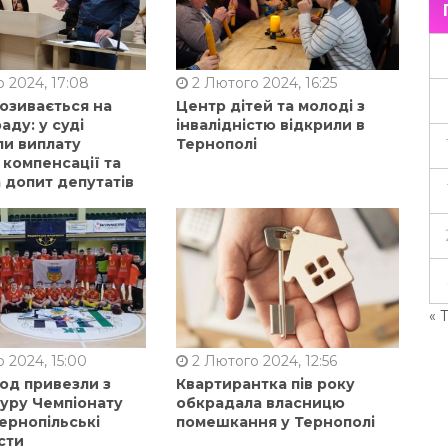
 2024, 17:08
2 Лютого 2024, 16:25
позивається на
Центр дітей та молоді з
аду: у суді
інвалідністю відкрили в
ли виплату
Тернополі
 компенсації та
 допит депутатів
« 
 2024, 15:00
2 Лютого 2024, 12:56
од привезли з
Квартирантка пів року
туру Чемпіонату
обкрадала власницю
ернопільські
помешкання у Тернополі
сти