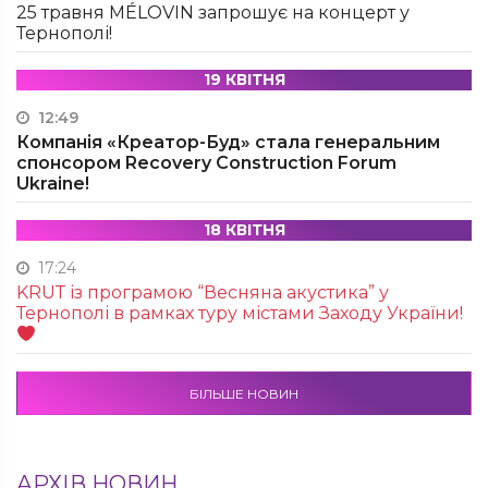
25 травня MÉLOVIN запрошує на концерт у
Тернополі!
19 КВІТНЯ
12:49
Компанія «Креатор-Буд» стала генеральним
спонсором Recovery Construction Forum
Ukraine!
18 КВІТНЯ
17:24
KRUТ із програмою “Весняна акустика” у
Тернополі в рамках туру містами Заходу України!
БІЛЬШЕ НОВИН
АРХІВ НОВИН