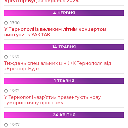
Креатор-Буд за червень 2024
4 ЧЕРВНЯ
17:10
У Тернополі із великим літнім концертом
виступить YAKTAK
14 ТРАВНЯ
15:56
Тиждень спеціальних цін ЖК Тернополя від
«Креатор-Буд»
1 ТРАВНЯ
13:32
У Тернополі «вар’яти» презентують нову
гумористичну програму
24 КВІТНЯ
13:37