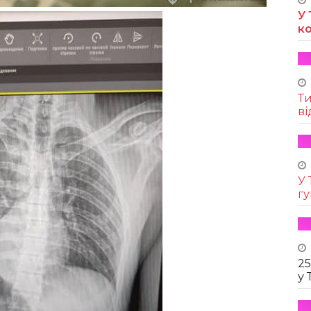
У 
к
Т
ві
У 
г
25
у 