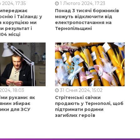
 2024, 17:35
1 Лютого 2024, 17:23
випереджає
Понад 3 тисячі боржників
оснію і Таїланд: у
можуть відключити від
з корупцією ми
електропостачання на
 результат і
Тернопільщині
104 місці
2024, 18:03
31 Січня 2024, 15:02
їми руками: як
Стрітенські свічки
янин збирає
продають у Тернополі, щоб
ники для ЗСУ
підтримати родини
загиблих героїв