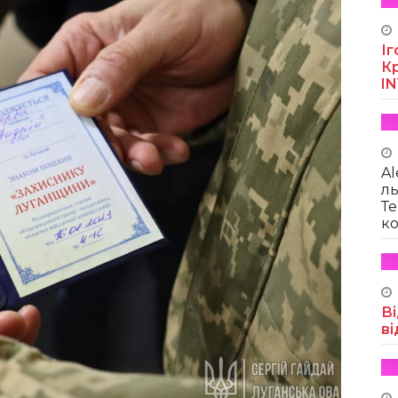
Іг
Кр
I
Al
ль
Те
ко
Ві
ві