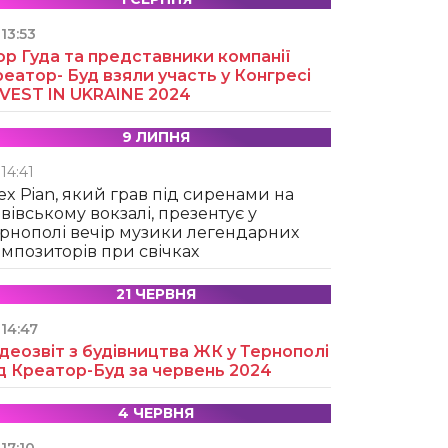
13:53
ор Гуда та представники компанії
еатор- Буд взяли участь у Конгресі
NVEST IN UKRAINE 2024
9 ЛИПНЯ
14:41
ex Pian, який грав під сиренами на
вівському вокзалі, презентує у
рнополі вечір музики легендарних
мпозиторів при свічках
21 ЧЕРВНЯ
14:47
деозвіт з будівництва ЖК у Тернополі
д Креатор-Буд за червень 2024
4 ЧЕРВНЯ