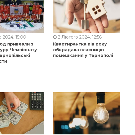
 2024, 15:00
2 Лютого 2024, 12:56
од привезли з
Квартирантка пів року
туру Чемпіонату
обкрадала власницю
ернопільські
помешкання у Тернополі
сти