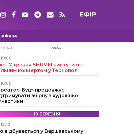
ЕФІР
ТИЖНІ
АФІША
15 ТРАВНЯ
ЕКАНАЛ
19:00
е 17 травня SHUMEI виступить з
ольним концертом у Тернополі
16:00
Креатор-Буд» продовжує
дтримувати збірну з художньої
імнастики
19 БЕРЕЗНЯ
12:12
о відбувається у Варшавському