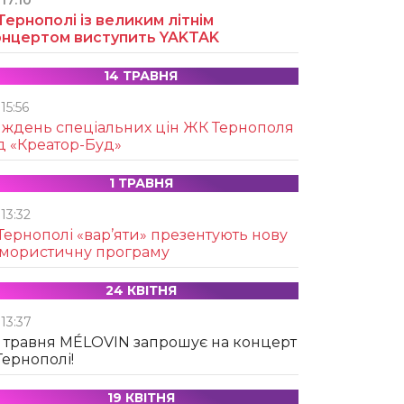
17:10
Тернополі із великим літнім
онцертом виступить YAKTAK
14 ТРАВНЯ
15:56
иждень спеціальних цін ЖК Тернополя
д «Креатор-Буд»
1 ТРАВНЯ
13:32
Тернополі «вар’яти» презентують нову
умористичну програму
24 КВІТНЯ
13:37
 травня MÉLOVIN запрошує на концерт
Тернополі!
19 КВІТНЯ