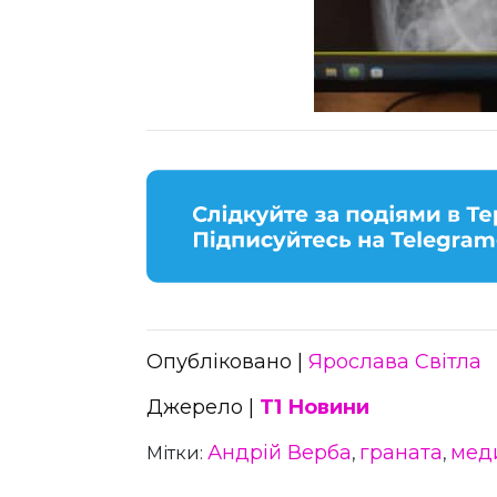
Опубліковано |
Ярослава Світла
Джерело |
Т1 Новини
Андрій Верба
граната
мед
Мітки:
,
,