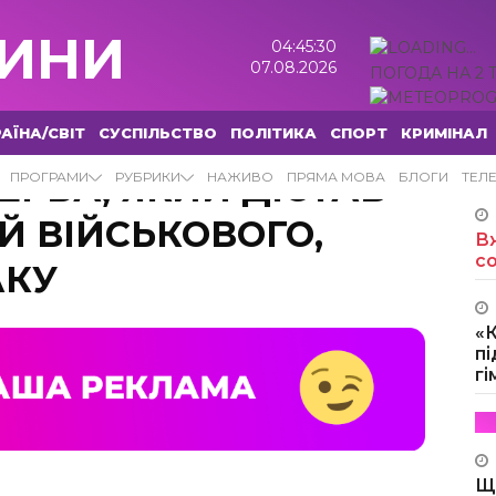
ИНИ
04:45:32
07.08.2026
ПОГОДА НА 2 
АЇНА/СВІТ
СУСПІЛЬСТВО
ПОЛІТИКА
СПОРТ
КРИМІНАЛ
ЕРБА, ЯКИЙ ДІСТАВ
ПРОГРАМИ
РУБРИКИ
НАЖИВО
ПРЯМА МОВА
БЛОГИ
ТЕЛ
Й ВІЙСЬКОВОГО,
Вж
с
АКУ
«
пі
г
Щ