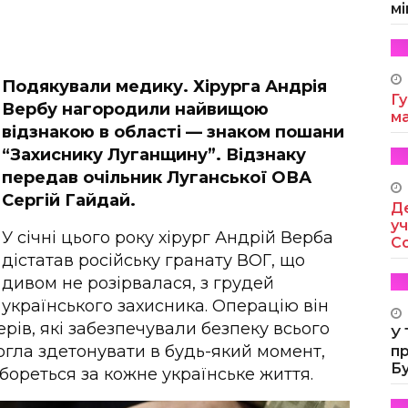
мі
Подякували медику. Хірурга Андрія
Гу
Вербу нагородили найвищою
м
відзнакою в області — знаком пошани
“Захиснику Луганщину”. Відзнаку
передав очільник Луганської ОВА
Сергій Гайдай.
Де
уч
У січні цього року хірург Андрій Верба
Co
дістатав російську гранату ВОГ, що
дивом не розірвалася, з грудей
українського захисника. Операцію він
рів, які забезпечували безпеку всього
У
огла здетонувати в будь-який момент,
п
Б
 бореться за кожне українське життя.