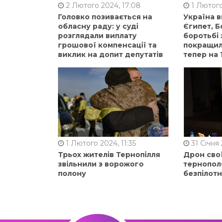
2 Лютого 2024, 17:08
1 Лютого
Головко позивається на
Україна 
обласну раду: у суді
Єгипет, Б
розглядали виплату
боротьбі 
грошової компенсації та
покращили
виклик на допит депутатів
тепер на 
1 Лютого 2024, 11:35
31 Січня 
Трьох жителів Тернопілля
Дрон сво
звільнили з ворожого
тернопол
полону
безпілот