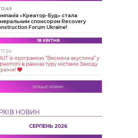
12:49
омпанія «Креатор-Буд» стала
енеральним спонсором Recovery
nstruction Forum Ukraine!
18 КВІТНЯ
17:24
UТ із програмою “Весняна акустика” у
рнополі в рамках туру містами Заходу
раїни!
БІЛЬШЕ НОВИН
РХІВ НОВИН
СЕРПЕНЬ 2026