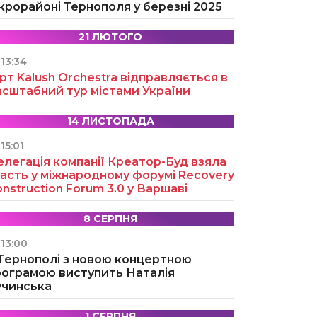
крорайоні Тернополя у березні 2025
21 ЛЮТОГО
13:34
рт Kalush Orchestra відправляється в
асштабний тур містами України
14 ЛИСТОПАДА
15:01
легація компанії Креатор-Буд взяла
асть у міжнародному форумі Recovery
nstruction Forum 3.0 у Варшаві
8 СЕРПНЯ
13:00
 Тернополі з новою концертною
рограмою виступить Наталія
учинська
1 СЕРПНЯ