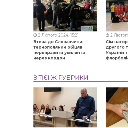
2 Лютого 2024, 15:21
2 Лютого
Втеча до Словаччини:
Сім нагор
тернополянин обіцяв
другого 
переправити ухилянта
України т
через кордон
флорболі
З ТІЄЇ Ж РУБРИКИ