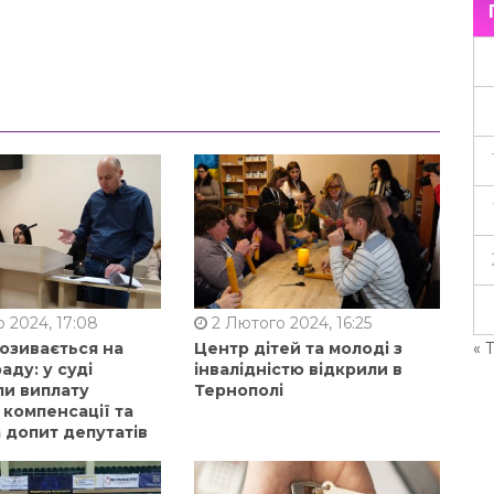
 2024, 17:08
2 Лютого 2024, 16:25
« 
позивається на
Центр дітей та молоді з
аду: у суді
інвалідністю відкрили в
ли виплату
Тернополі
 компенсації та
 допит депутатів