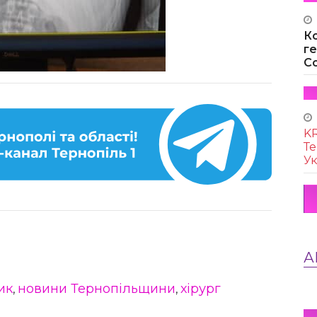
К
г
Co
KR
Те
Ук
А
ик
новини Тернопільщини
хірург
,
,