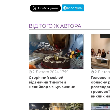
Телеграм
ВІД ТОГО Ж АВТОРА
2 Лютого 2024, 17:19
2 Лютого
Сторічний ювілей
Головко 
відзначив Тимотей
обласну р
Непийвода з Бучаччини
розгляда
грошової
виклик на