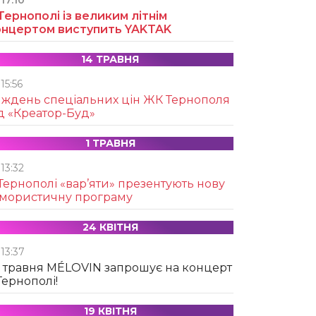
17:10
Тернополі із великим літнім
онцертом виступить YAKTAK
14 ТРАВНЯ
15:56
иждень спеціальних цін ЖК Тернополя
д «Креатор-Буд»
1 ТРАВНЯ
13:32
Тернополі «вар’яти» презентують нову
умористичну програму
24 КВІТНЯ
13:37
 травня MÉLOVIN запрошує на концерт
Тернополі!
19 КВІТНЯ