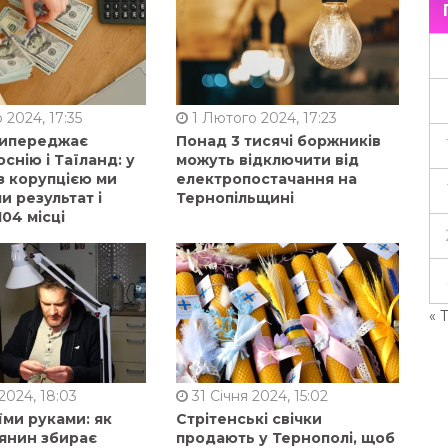
 2024, 17:35
1 Лютого 2024, 17:23
випереджає
Понад 3 тисячі боржників
оснію і Таїланд: у
можуть відключити від
з корупцією ми
електропостачання на
 результат і
Тернопільщині
104 місці
« 
2024, 18:03
31 Січня 2024, 15:02
їми руками: як
Стрітенські свічки
янин збирає
продають у Тернополі, щоб