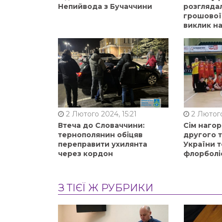
Непийвода з Бучаччини
розгляда
грошової
виклик на
2 Лютого 2024, 15:21
2 Лютого
Втеча до Словаччини:
Сім нагор
тернополянин обіцяв
другого 
переправити ухилянта
України т
через кордон
флорболі
З ТІЄЇ Ж РУБРИКИ