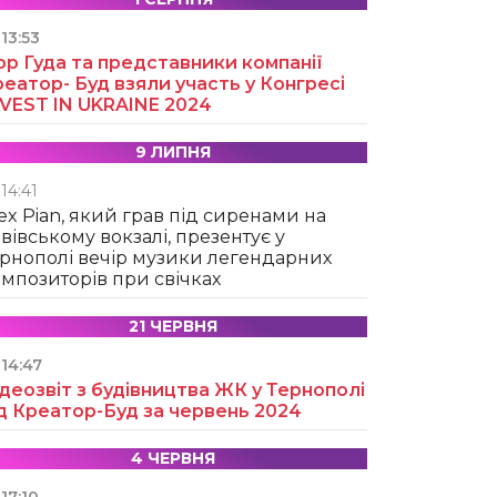
13:53
ор Гуда та представники компанії
еатор- Буд взяли участь у Конгресі
NVEST IN UKRAINE 2024
9 ЛИПНЯ
14:41
ex Pian, який грав під сиренами на
вівському вокзалі, презентує у
рнополі вечір музики легендарних
мпозиторів при свічках
21 ЧЕРВНЯ
14:47
деозвіт з будівництва ЖК у Тернополі
д Креатор-Буд за червень 2024
4 ЧЕРВНЯ