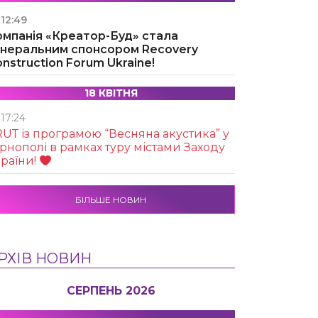
12:49
омпанія «Креатор-Буд» стала
енеральним спонсором Recovery
nstruction Forum Ukraine!
18 КВІТНЯ
17:24
UТ із програмою “Весняна акустика” у
рнополі в рамках туру містами Заходу
раїни!
БІЛЬШЕ НОВИН
РХІВ НОВИН
СЕРПЕНЬ 2026