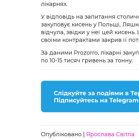
лікарнях.
У відповідь на запитання столич
закуповує кисень у Польщі, Ляшко
відчула, звідки у неї цей кисень
своїми контрактами закрив її пот
За даними Prozorro, лікарні заку
по 10-15 тисяч гривень за тонну.
Опубліковано |
Ярослава Світла