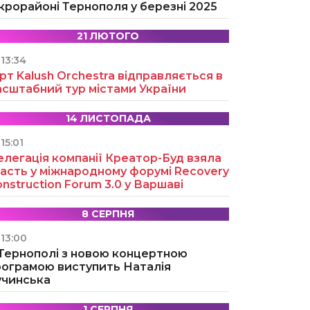
крорайоні Тернополя у березні 2025
21 ЛЮТОГО
13:34
рт Kalush Orchestra відправляється в
асштабний тур містами України
14 ЛИСТОПАДА
15:01
легація компанії Креатор-Буд взяла
асть у міжнародному форумі Recovery
nstruction Forum 3.0 у Варшаві
8 СЕРПНЯ
13:00
 Тернополі з новою концертною
рограмою виступить Наталія
учинська
1 СЕРПНЯ