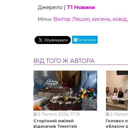
Джерело |
Т1 Новини
Віктор Ляшко
кисень
ковід
Мітки:
,
,
Телеграм
ВІД ТОГО Ж АВТОРА
2 Лютого 2024, 17:19
2 Лютого
Сторічний ювілей
Головко 
відзначив Тимотей
обласну р