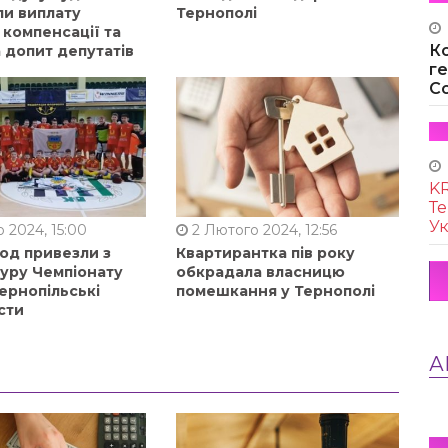
ли виплату
Тернополі
 компенсації та
К
 допит депутатів
г
Co
KR
Те
Ук
 2024, 15:00
2 Лютого 2024, 12:56
од привезли з
Квартирантка пів року
туру Чемпіонату
обкрадала власницю
ернопільські
помешкання у Тернополі
сти
А