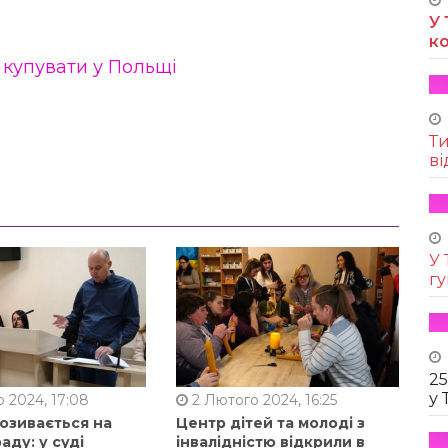
У 
к
купувати у Польщі
,
Т
ві
У 
г
25
у 
 2024, 17:08
2 Лютого 2024, 16:25
позивається на
Центр дітей та молоді з
аду: у суді
інвалідністю відкрили в