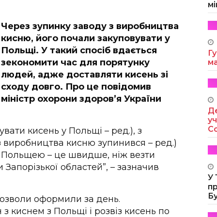
мі
Через зупинку заводу з виробництва
кисню, його почали закуповувати у
Польщі. У такий спосіб вдається
Гу
зекономити час для порятунку
м
людей, адже доставляти кисень зі
сходу довго. Про це повідомив
міністр охорони здоров’я України
Де
уч
Co
вати кисень у Польщі – ред.), з
з виробництва кисню зупинився – ред.)
 з Польщею – це швидше, ніж везти
и Запорізької областей”, – зазначив
У
п
Б
 дозволи оформили за день.
з киснем з Польщі і розвіз кисень по