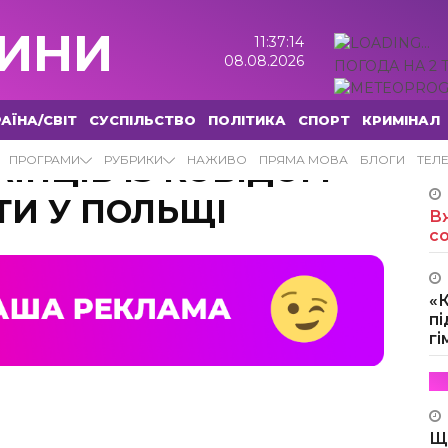
ИНИ
11:37:15
08.08.2026
ПОГОДА НА 2 
АЇНА/СВІТ
СУСПІЛЬСТВО
ПОЛІТИКА
СПОРТ
КРИМІНАЛ
ЇНЦІВ ІЗ КОВІДОМ
ПРОГРАМИ
РУБРИКИ
НАЖИВО
ПРЯМА МОВА
БЛОГИ
ТЕЛ
ТИ У ПОЛЬЩІ
Вж
с
«
пі
г
Щ