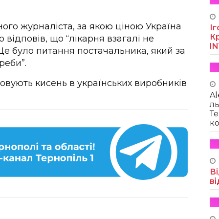
ного журналіста, за якою ціною Україна
Іг
Кр
 відповів, що “лікарня взагалі не
I
. Це було питання постачальника, який за
реби”.
повують кисень в українських виробників
Al
ль
Те
ко
Ві
ві