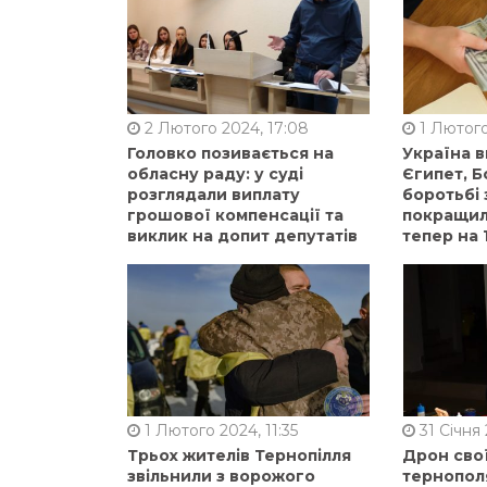
2 Лютого 2024, 17:08
1 Лютого
Головко позивається на
Україна 
обласну раду: у суді
Єгипет, Б
розглядали виплату
боротьбі 
грошової компенсації та
покращили
виклик на допит депутатів
тепер на 
1 Лютого 2024, 11:35
31 Січня 
Трьох жителів Тернопілля
Дрон сво
звільнили з ворожого
тернопол