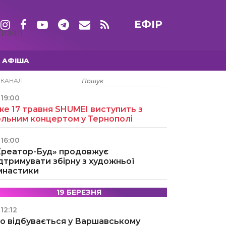
ЕФІР
ТИЖНІ
АФІША
15 ТРАВНЯ
ЕКАНАЛ
19:00
е 17 травня SHUMEI виступить з
ольним концертом у Тернополі
16:00
Креатор-Буд» продовжує
дтримувати збірну з художньої
імнастики
19 БЕРЕЗНЯ
12:12
о відбувається у Варшавському