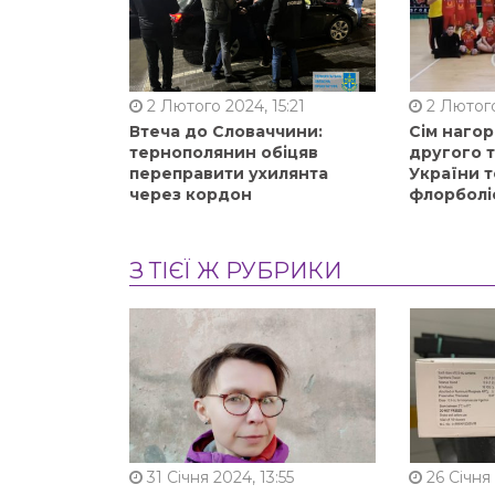
2 Лютого 2024, 15:21
2 Лютого
Втеча до Словаччини:
Сім нагор
тернополянин обіцяв
другого 
переправити ухилянта
України т
через кордон
флорболі
З ТІЄЇ Ж РУБРИКИ
31 Січня 2024, 13:55
26 Січня 