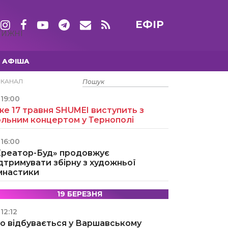
ЕФІР
ТИЖНІ
АФІША
15 ТРАВНЯ
ЕКАНАЛ
19:00
е 17 травня SHUMEI виступить з
ольним концертом у Тернополі
16:00
Креатор-Буд» продовжує
дтримувати збірну з художньої
імнастики
19 БЕРЕЗНЯ
12:12
о відбувається у Варшавському