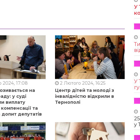
У 
к
Т
ві
У 
 2024, 17:08
2 Лютого 2024, 16:25
г
позивається на
Центр дітей та молоді з
аду: у суді
інвалідністю відкрили в
ли виплату
Тернополі
 компенсації та
 допит депутатів
25
у 