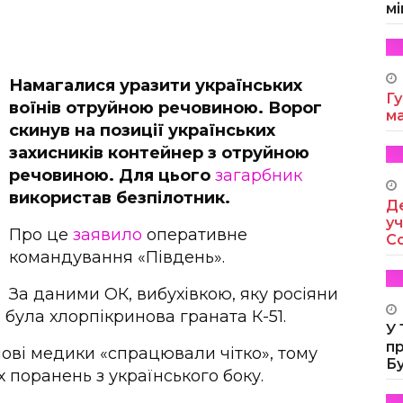
мі
Намагалися уразити українських
Гу
воїнів отруйною речовиною. Ворог
м
скинув на позиції українських
захисників контейнер з отруйною
речовиною. Для цього
загарбник
використав безпілотник.
Де
уч
Про це
заявило
оперативне
Co
командування «Південь».
За даними ОК, вибухівкою, яку росіяни
 була хлорпікринова граната К-51.
У
п
ові медики «спрацювали чітко», тому
Б
 поранень з українського боку.