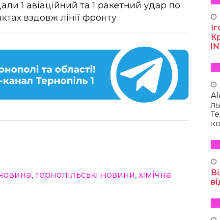
али 1 авіаційний та 1 ракетний удар по
ктах вздовж лінії фронту.
Іг
Кр
I
Al
ль
Те
ко
Ві
човина
тернопільські новини
хімічна
,
,
ві