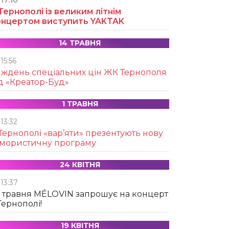
17:10
Тернополі із великим літнім
онцертом виступить YAKTAK
14 ТРАВНЯ
15:56
иждень спеціальних цін ЖК Тернополя
д «Креатор-Буд»
1 ТРАВНЯ
13:32
Тернополі «вар’яти» презентують нову
умористичну програму
24 КВІТНЯ
13:37
 травня MÉLOVIN запрошує на концерт
Тернополі!
19 КВІТНЯ