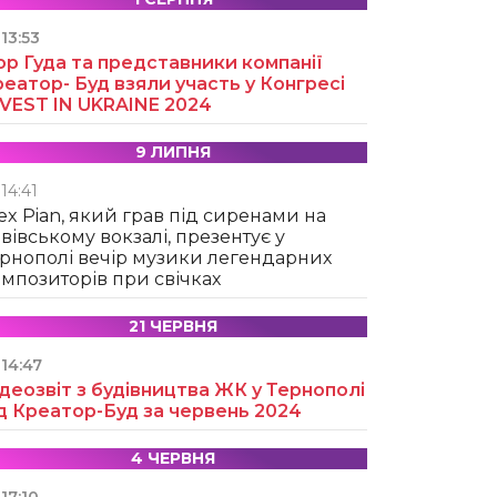
13:53
ор Гуда та представники компанії
еатор- Буд взяли участь у Конгресі
NVEST IN UKRAINE 2024
9 ЛИПНЯ
14:41
ex Pian, який грав під сиренами на
вівському вокзалі, презентує у
рнополі вечір музики легендарних
мпозиторів при свічках
21 ЧЕРВНЯ
14:47
деозвіт з будівництва ЖК у Тернополі
д Креатор-Буд за червень 2024
4 ЧЕРВНЯ