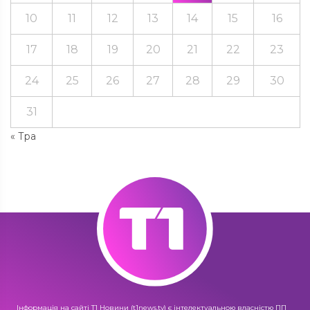
10
11
12
13
14
15
16
17
18
19
20
21
22
23
24
25
26
27
28
29
30
31
« Тра
Інформація на сайті Т1 Новини (t1news.tv) є інтелектуальною власністю ПП