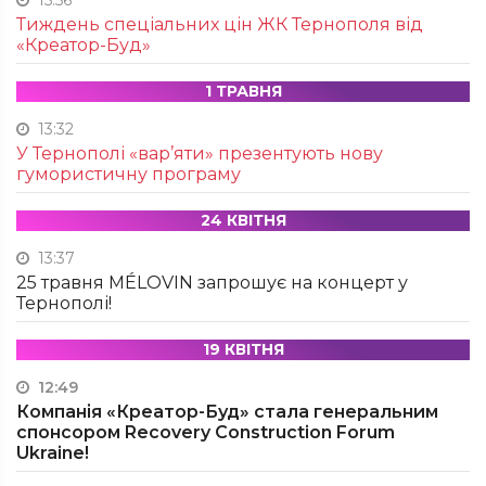
Тиждень спеціальних цін ЖК Тернополя від
«Креатор-Буд»
1 ТРАВНЯ
13:32
У Тернополі «вар’яти» презентують нову
гумористичну програму
24 КВІТНЯ
13:37
25 травня MÉLOVIN запрошує на концерт у
Тернополі!
19 КВІТНЯ
12:49
Компанія «Креатор-Буд» стала генеральним
спонсором Recovery Construction Forum
Ukraine!