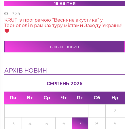
18 КВІТНЯ
17:24
KRUТ із програмою “Весняна акустика” у
Тернополі в рамках туру містами Заходу України!
БІЛЬШЕ НОВИН
АРХІВ НОВИН
СЕРПЕНЬ 2026
Пн
Вт
Ср
Чт
Пт
Сб
Нд
1
2
3
4
5
6
7
8
9