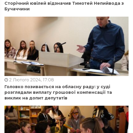
Сторічний ювілей відзначив Тимотей Непийвода з
Бучаччини
2 Лютого 2024, 17:08
Головко позивається на обласну раду: у суді
розглядали виплату грошової компенсації та
виклик на допит депутатів