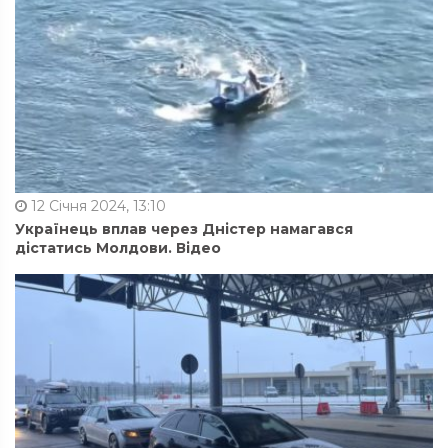
12 Січня 2024, 13:10
Українець вплав через Дністер намагався
дістатись Молдови. Відео