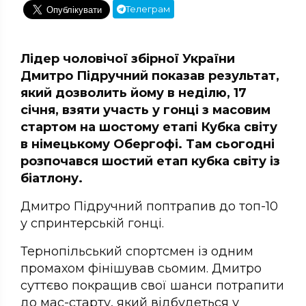
Телеграм
Лідер чоловічої збірної України
Дмитро Підручний показав результат,
який дозволить йому в неділю, 17
січня, взяти участь у гонці з масовим
стартом на шостому етапі Кубка світу
в німецькому Обергофі. Там сьогодні
розпочався шостий етап кубка світу із
біатлону.
Дмитро Підручний поптрапив до топ-10
у спринтерській гонці.
Тернопільський спортсмен із одним
промахом фінішував сьомим. Дмитро
суттєво покращив свої шанси потрапити
до мас-старту, який відбудеться у