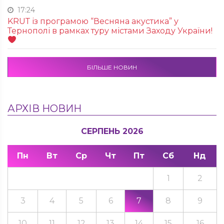
17:24
KRUТ із програмою “Весняна акустика” у
Тернополі в рамках туру містами Заходу України!
БІЛЬШЕ НОВИН
АРХІВ НОВИН
СЕРПЕНЬ 2026
Пн
Вт
Ср
Чт
Пт
Сб
Нд
1
2
3
4
5
6
7
8
9
10
11
12
13
14
15
16