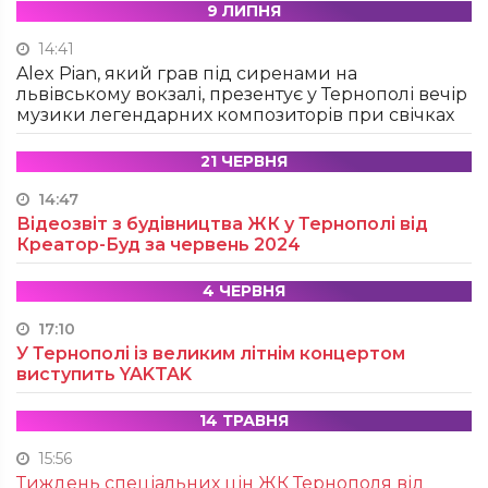
9 ЛИПНЯ
14:41
Alex Pian, який грав під сиренами на
львівському вокзалі, презентує у Тернополі вечір
музики легендарних композиторів при свічках
21 ЧЕРВНЯ
14:47
Відеозвіт з будівництва ЖК у Тернополі від
Креатор-Буд за червень 2024
4 ЧЕРВНЯ
17:10
У Тернополі із великим літнім концертом
виступить YAKTAK
14 ТРАВНЯ
15:56
Тиждень спеціальних цін ЖК Тернополя від