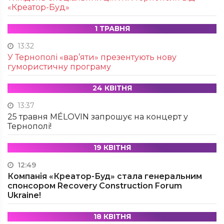
«Креатор-Буд»
1 ТРАВНЯ
13:32
У Тернополі «вар’яти» презентують нову
гумористичну програму
24 КВІТНЯ
13:37
25 травня MÉLOVIN запрошує на концерт у
Тернополі!
19 КВІТНЯ
12:49
Компанія «Креатор-Буд» стала генеральним
спонсором Recovery Construction Forum
Ukraine!
18 КВІТНЯ