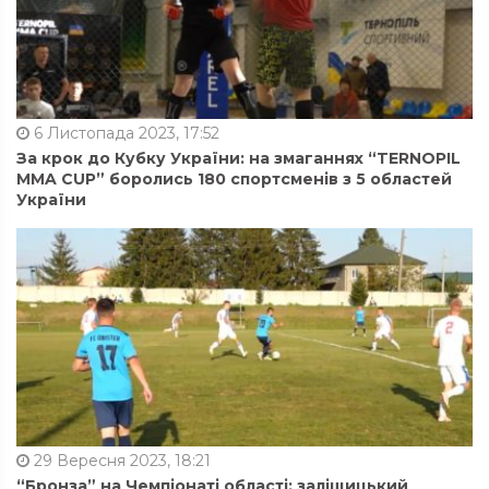
6 Листопада 2023, 17:52
За крок до Кубку України: на змаганнях “TERNOPIL
MMA CUP” боролись 180 спортсменів з 5 областей
України
29 Вересня 2023, 18:21
“Бронза” на Чемпіонаті області: заліщицький