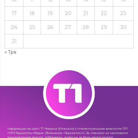
17
18
19
20
21
22
23
24
25
26
27
28
29
30
31
« Тра
Інформація на сайті Т1 Новини (t1news.tv) є інтелектуальною власністю ПП
«ТРО Тернопіль-Медіа» (Телеканал «Тернопіль1»). За повного чи часткового
використання текстів, зображень, відео чи за будь-якого іншого