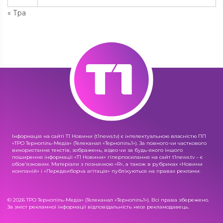
« Тра
Інформація на сайті Т1 Новини (t1news.tv) є інтелектуальною власністю ПП
«ТРО Тернопіль-Медіа» (Телеканал «Тернопіль1»). За повного чи часткового
використання текстів, зображень, відео чи за будь-якого іншого
поширення інформації «Т1 Новини» гіперпосилання на сайт t1news.tv – є
обов'язковим. Матеріали з позначкою «R», а також в рубриках «Новини
компаній» і «Передвиборча агітація» публікуються на правах реклами.
© 2026 ТРО Тернопіль-Медіа» (Телеканал «Тернопіль1»). Всі права збережено.
За зміст рекламної інформації відповідальність несе рекламодавець.