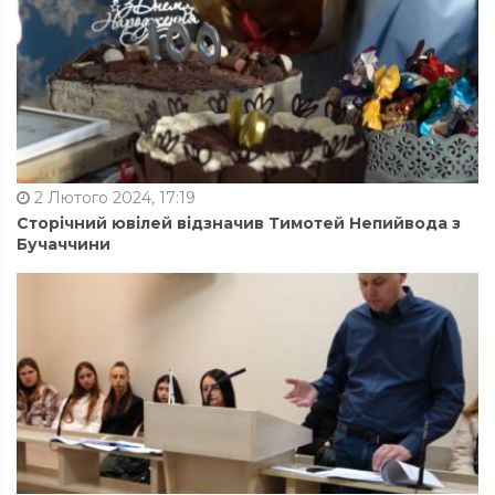
2 Лютого 2024, 17:19
Сторічний ювілей відзначив Тимотей Непийвода з
Бучаччини