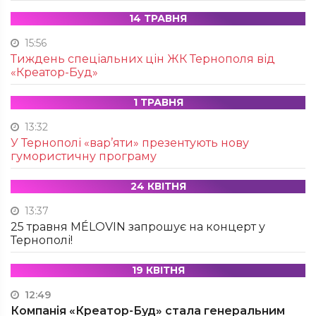
14 ТРАВНЯ
15:56
Тиждень спеціальних цін ЖК Тернополя від
«Креатор-Буд»
1 ТРАВНЯ
13:32
У Тернополі «вар’яти» презентують нову
гумористичну програму
24 КВІТНЯ
13:37
25 травня MÉLOVIN запрошує на концерт у
Тернополі!
19 КВІТНЯ
12:49
Компанія «Креатор-Буд» стала генеральним