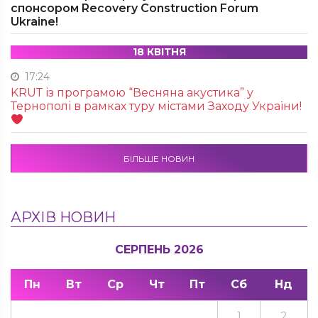
спонсором Recovery Construction Forum
Ukraine!
18 КВІТНЯ
17:24
KRUТ із програмою “Весняна акустика” у
Тернополі в рамках туру містами Заходу України!
БІЛЬШЕ НОВИН
АРХІВ НОВИН
СЕРПЕНЬ 2026
Пн
Вт
Ср
Чт
Пт
Сб
Нд
1
2