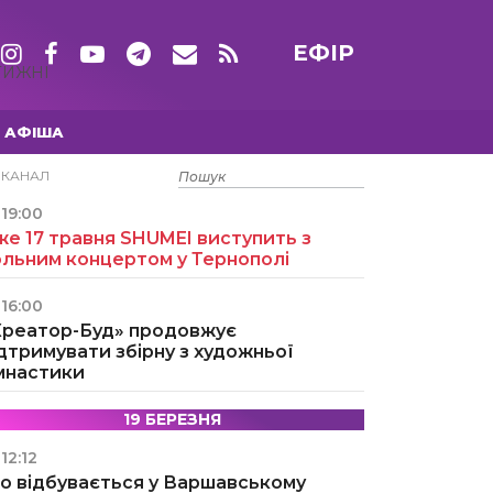
ЕФІР
ТИЖНІ
АФІША
15 ТРАВНЯ
ЕКАНАЛ
19:00
е 17 травня SHUMEI виступить з
ольним концертом у Тернополі
16:00
Креатор-Буд» продовжує
дтримувати збірну з художньої
імнастики
19 БЕРЕЗНЯ
12:12
о відбувається у Варшавському