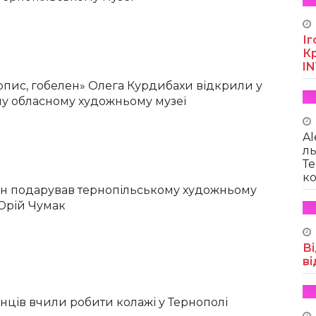
Іг
Кр
I
пис, гобелен» Олега Курдибахи відкрили у
у обласному художньому музеї
Al
ль
Те
ко
ин подарував тернопільському художньому
Юрій Чумак
Ві
ві
нців вчили робити колажі у Тернополі