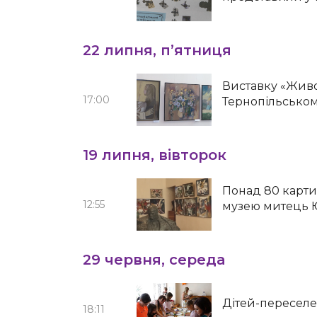
22 липня, п’ятниця
Виставку «Живо
17:00
Тернопільськом
19 липня, вівторок
Понад 80 карт
12:55
музею митець 
29 червня, середа
Дітей-переселе
18:11