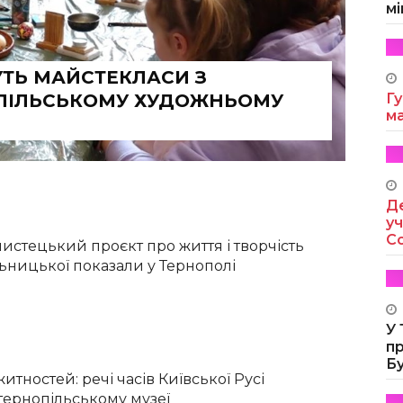
мі
УТЬ МАЙСТЕКЛАСИ З
ОПІЛЬСЬКОМУ ХУДОЖНЬОМУ
Гу
м
Де
уч
Co
стецький проєкт про життя і творчість
ьницької показали у Тернополі
У
п
Б
итностей: речі часів Київської Русі
тернопільському музеї