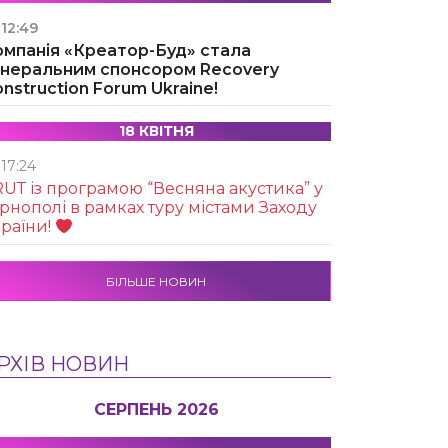
12:49
омпанія «Креатор-Буд» стала
енеральним спонсором Recovery
nstruction Forum Ukraine!
18 КВІТНЯ
17:24
UТ із програмою “Весняна акустика” у
рнополі в рамках туру містами Заходу
раїни!
БІЛЬШЕ НОВИН
РХІВ НОВИН
СЕРПЕНЬ 2026