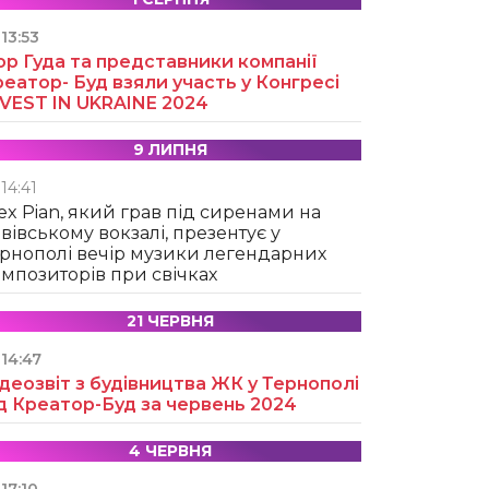
13:53
ор Гуда та представники компанії
еатор- Буд взяли участь у Конгресі
NVEST IN UKRAINE 2024
9 ЛИПНЯ
14:41
ex Pian, який грав під сиренами на
вівському вокзалі, презентує у
рнополі вечір музики легендарних
мпозиторів при свічках
21 ЧЕРВНЯ
14:47
деозвіт з будівництва ЖК у Тернополі
д Креатор-Буд за червень 2024
4 ЧЕРВНЯ