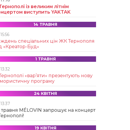
17:10
Тернополі із великим літнім
онцертом виступить YAKTAK
14 ТРАВНЯ
15:56
иждень спеціальних цін ЖК Тернополя
д «Креатор-Буд»
1 ТРАВНЯ
13:32
Тернополі «вар’яти» презентують нову
умористичну програму
24 КВІТНЯ
13:37
 травня MÉLOVIN запрошує на концерт
Тернополі!
19 КВІТНЯ