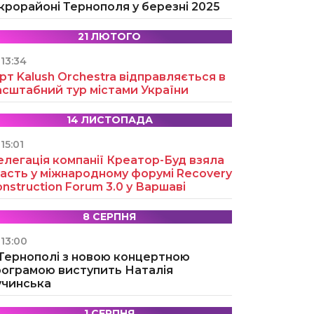
крорайоні Тернополя у березні 2025
21 ЛЮТОГО
13:34
рт Kalush Orchestra відправляється в
асштабний тур містами України
14 ЛИСТОПАДА
15:01
легація компанії Креатор-Буд взяла
асть у міжнародному форумі Recovery
nstruction Forum 3.0 у Варшаві
8 СЕРПНЯ
13:00
 Тернополі з новою концертною
рограмою виступить Наталія
учинська
1 СЕРПНЯ