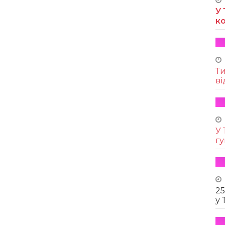
У 
к
Т
ві
У 
г
25
у 