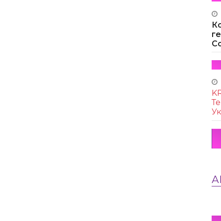
К
г
Co
KR
Те
Ук
А