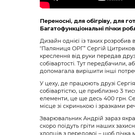
Переносні, для обігріву, для го
Багатофункціональні пічки робл
Дизайн однієї із таких розробив
“Паляниця ОРГ” Сергій Цитриков.
креслення від руки передав друзя
собівартості. Тут передбачили, а
допомагала вирішити інші потре
У цеху, де працюють друзі Сергія
собівартістю, це приблизно 3 ти
елементи, це ще десь 400 грн. С
місце зі скринькою і зразками ре
Зварювальник Андрій зараз якр
скоро поїдуть гріти наших захисн
хлопців з передової – щоб пічка 