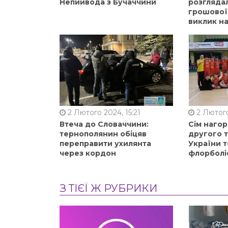
Непийвода з Бучаччини
розгляда
грошової
виклик на
2 Лютого 2024, 15:21
2 Лютого
Втеча до Словаччини:
Сім нагор
тернополянин обіцяв
другого 
переправити ухилянта
України т
через кордон
флорболі
З ТІЄЇ Ж РУБРИКИ