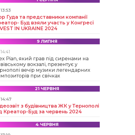
13:53
ор Гуда та представники компанії
еатор- Буд взяли участь у Конгресі
NVEST IN UKRAINE 2024
9 ЛИПНЯ
14:41
ex Pian, який грав під сиренами на
вівському вокзалі, презентує у
рнополі вечір музики легендарних
мпозиторів при свічках
21 ЧЕРВНЯ
14:47
деозвіт з будівництва ЖК у Тернополі
д Креатор-Буд за червень 2024
4 ЧЕРВНЯ