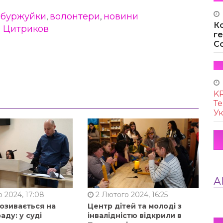
буржуйки
волонтери
новини
,
,
,
К
й Цитриков
г
Co
KR
Те
Ук
А
 2024, 17:08
2 Лютого 2024, 16:25
позивається на
Центр дітей та молоді з
аду: у суді
інвалідністю відкрили в