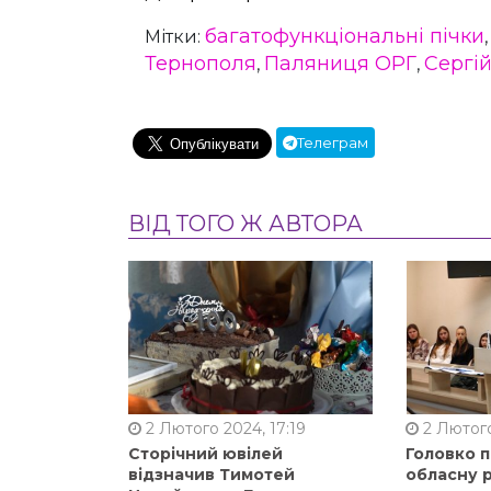
багатофункціональні пічки
Мітки:
Тернополя
Паляниця ОРГ
Сергі
,
,
Телеграм
ВІД ТОГО Ж АВТОРА
2 Лютого 2024, 17:19
2 Лютого
Сторічний ювілей
Головко 
відзначив Тимотей
обласну р