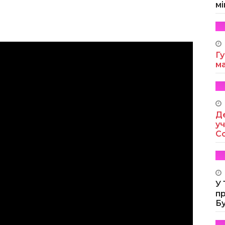
мі
Гу
м
Де
уч
Co
У
п
Б