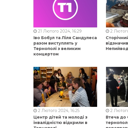
21 Лютого 2024, 16:29
2 Лютого
Іво Бобул та Ліля Сандулеса
Сторічни
разом виступлять у
відзначи
Тернополі з великим
Непийвод
концертом
2 Лютого 2024, 16:25
2 Лютого
Центр дітей та молоді з
Втеча до
інвалідністю відкрили в
тернопол