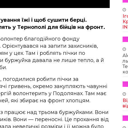
Іг
тування їжі і щоб сушити берці.
Кр
ять у Тернополі для бійців на фронт.
I
 волонтер благодійного фонду
 Орієнтувався на запити захисників,
м у цех. Там і роблять пічки по
Al
би буржуйка давала не лише тепло, а й
ль
Те
би.
ко
, погодилися робити пічки за
сячі гривень, окремо закупляють чавунні
ергій волонтерить у Подолянах. Там має
чей, які збирає на фронт хлопцям.
Ві
ві
аз працює над трьома буржуйками. Вони
иків. Вони — переносні. Це прохання від
мала невеличкі розміри і її можна було