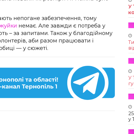
У 
к
ають непогане забезпечення, тому
жуйки
немає. Але завжди є потреба у
ють – за запитами. Також у благодійному
лонтерів, аби разом працювати і
Т
биці — у сюжеті.
ві
У 
г
25
у 