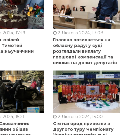
 2024, 17:19
2 Лютого 2024, 17:08
й ювілей
Головко позивається на
в Тимотей
обласну раду: у суді
а з Бучаччини
розглядали виплату
грошової компенсації та
виклик на допит депутатів
 2024, 15:21
2 Лютого 2024, 15:00
 Словаччини:
Сім нагород привезли з
янин обіцяв
другого туру Чемпіонату