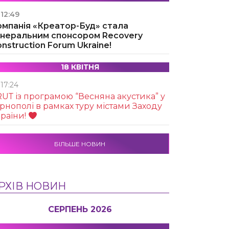
12:49
омпанія «Креатор-Буд» стала
енеральним спонсором Recovery
nstruction Forum Ukraine!
18 КВІТНЯ
17:24
UТ із програмою “Весняна акустика” у
рнополі в рамках туру містами Заходу
раїни!
БІЛЬШЕ НОВИН
РХІВ НОВИН
СЕРПЕНЬ 2026