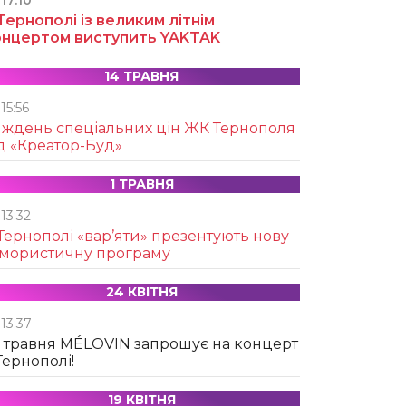
17:10
Тернополі із великим літнім
онцертом виступить YAKTAK
14 ТРАВНЯ
15:56
иждень спеціальних цін ЖК Тернополя
д «Креатор-Буд»
1 ТРАВНЯ
13:32
Тернополі «вар’яти» презентують нову
умористичну програму
24 КВІТНЯ
13:37
 травня MÉLOVIN запрошує на концерт
Тернополі!
19 КВІТНЯ