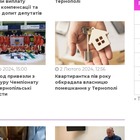
ли виплату
Тернополі
 компенсації та
 допит депутатів
 2024, 15:00
2 Лютого 2024, 12:56
од привезли з
Квартирантка пів року
туру Чемпіонату
обкрадала власницю
ернопільські
помешкання у Тернополі
сти
« 