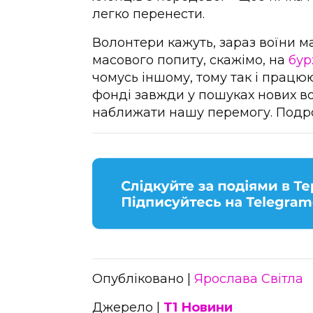
легко перенести.
Волонтери кажуть, зараз воїни м
масового попиту, скажімо, на
бур
чомусь іншому, тому так і працю
фонді завжди у пошуках нових во
наближати нашу перемогу. Подро
Опубліковано |
Ярослава Світла
Джерело |
Т1 Новини