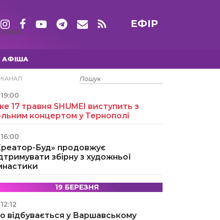
ЕФІР
ТИЖНІ
АФІША
15 ТРАВНЯ
ЕКАНАЛ
19:00
е 17 травня SHUMEI виступить з
ольним концертом у Тернополі
16:00
Креатор-Буд» продовжує
дтримувати збірну з художньої
імнастики
19 БЕРЕЗНЯ
12:12
о відбувається у Варшавському