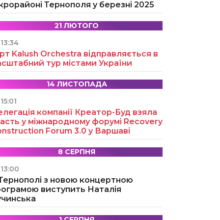
крорайоні Тернополя у березні 2025
21 ЛЮТОГО
13:34
рт Kalush Orchestra відправляється в
асштабний тур містами України
14 ЛИСТОПАДА
15:01
легація компанії Креатор-Буд взяла
асть у міжнародному форумі Recovery
nstruction Forum 3.0 у Варшаві
8 СЕРПНЯ
13:00
 Тернополі з новою концертною
рограмою виступить Наталія
учинська
1 СЕРПНЯ