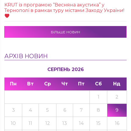
KRUТ із програмою “Весняна акустика” у
Тернополі в рамках туру містами Заходу України!
БІЛЬШЕ НОВИН
АРХІВ НОВИН
СЕРПЕНЬ 2026
Пн
Вт
Ср
Чт
Пт
Сб
Нд
1
2
3
4
5
6
7
8
9
10
11
12
13
14
15
16