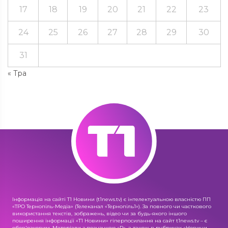
17
18
19
20
21
22
23
24
25
26
27
28
29
30
31
« Тра
Інформація на сайті Т1 Новини (t1news.tv) є інтелектуальною власністю ПП
«ТРО Тернопіль-Медіа» (Телеканал «Тернопіль1»). За повного чи часткового
використання текстів, зображень, відео чи за будь-якого іншого
поширення інформації «Т1 Новини» гіперпосилання на сайт t1news.tv – є
обов'язковим. Матеріали з позначкою «R», а також в рубриках «Новини