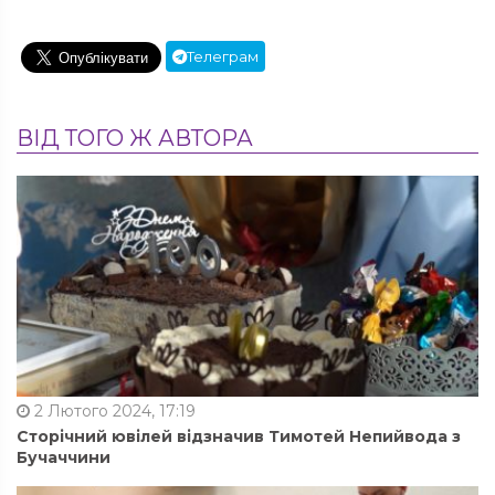
Телеграм
ВІД ТОГО Ж АВТОРА
2 Лютого 2024, 17:19
Сторічний ювілей відзначив Тимотей Непийвода з
Бучаччини