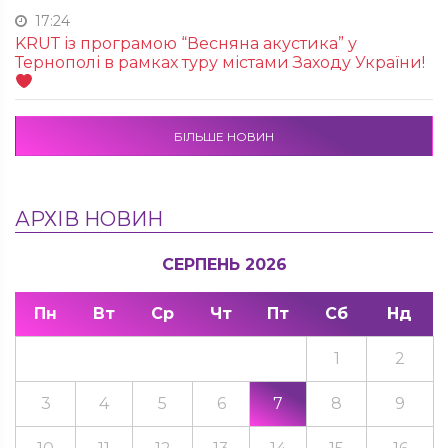
17:24
KRUТ із програмою “Весняна акустика” у
Тернополі в рамках туру містами Заходу України!
БІЛЬШЕ НОВИН
АРХІВ НОВИН
СЕРПЕНЬ 2026
Пн
Вт
Ср
Чт
Пт
Сб
Нд
1
2
3
4
5
6
7
8
9