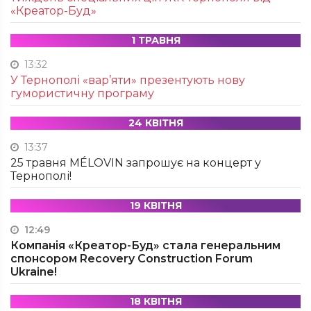
«Креатор-Буд»
1 ТРАВНЯ
13:32
У Тернополі «вар’яти» презентують нову
гумористичну програму
24 КВІТНЯ
13:37
25 травня MÉLOVIN запрошує на концерт у
Тернополі!
19 КВІТНЯ
12:49
Компанія «Креатор-Буд» стала генеральним
спонсором Recovery Construction Forum
Ukraine!
18 КВІТНЯ