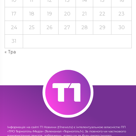
10
11
12
13
14
15
16
17
18
19
20
21
22
23
24
25
26
27
28
29
30
31
« Тра
Інформація на сайті Т1 Новини (t1news.tv) є інтелектуальною власністю ПП
«ТРО Тернопіль-Медіа» (Телеканал «Тернопіль1»). За повного чи часткового
використання текстів, зображень, відео чи за будь-якого іншого