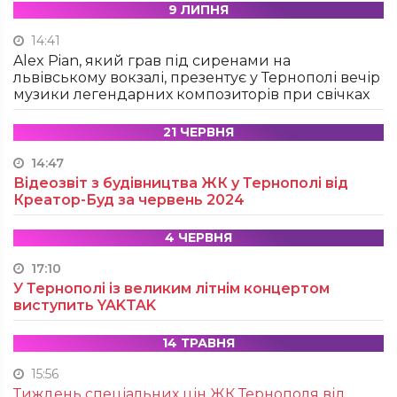
9 ЛИПНЯ
14:41
Alex Pian, який грав під сиренами на
львівському вокзалі, презентує у Тернополі вечір
музики легендарних композиторів при свічках
21 ЧЕРВНЯ
14:47
Відеозвіт з будівництва ЖК у Тернополі від
Креатор-Буд за червень 2024
4 ЧЕРВНЯ
17:10
У Тернополі із великим літнім концертом
виступить YAKTAK
14 ТРАВНЯ
15:56
Тиждень спеціальних цін ЖК Тернополя від