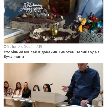
2 Лютого 2024, 17:19
Сторічний ювілей відзначив Тимотей Непийвода з
Бучаччини