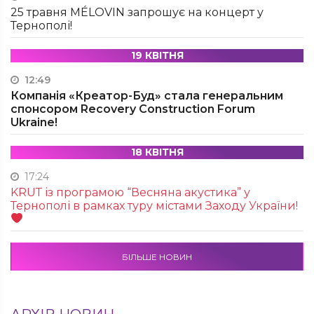
25 травня MÉLOVIN запрошує на концерт у
Тернополі!
19 КВІТНЯ
12:49
Компанія «Креатор-Буд» стала генеральним
спонсором Recovery Construction Forum
Ukraine!
18 КВІТНЯ
17:24
KRUТ із програмою “Весняна акустика” у
Тернополі в рамках туру містами Заходу України!
БІЛЬШЕ НОВИН