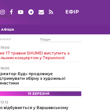
ЕФІР
ТИЖНІ
АФІША
15 ТРАВНЯ
ЕКАНАЛ
19:00
е 17 травня SHUMEI виступить з
ольним концертом у Тернополі
16:00
Креатор-Буд» продовжує
дтримувати збірну з художньої
імнастики
19 БЕРЕЗНЯ
12:12
о відбувається у Варшавському