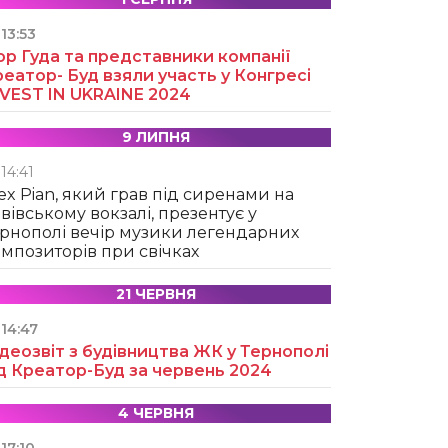
13:53
ор Гуда та представники компанії
еатор- Буд взяли участь у Конгресі
NVEST IN UKRAINE 2024
9 ЛИПНЯ
14:41
ex Pian, який грав під сиренами на
вівському вокзалі, презентує у
рнополі вечір музики легендарних
мпозиторів при свічках
21 ЧЕРВНЯ
14:47
деозвіт з будівництва ЖК у Тернополі
д Креатор-Буд за червень 2024
4 ЧЕРВНЯ