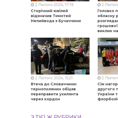
2 Лютого 2024, 17:19
2 Лютого
Сторічний ювілей
Головко 
відзначив Тимотей
обласну р
Непийвода з Бучаччини
розгляда
грошової
виклик на
2 Лютого 2024, 15:21
2 Лютого
Втеча до Словаччини:
Сім нагор
тернополянин обіцяв
другого 
переправити ухилянта
України т
через кордон
флорболі
З ТІЄЇ Ж РУБРИКИ