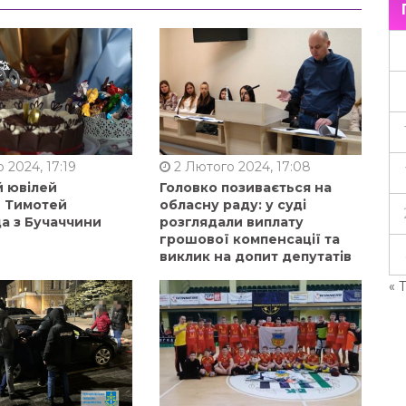
 2024, 17:19
2 Лютого 2024, 17:08
й ювілей
Головко позивається на
в Тимотей
обласну раду: у суді
а з Бучаччини
розглядали виплату
грошової компенсації та
виклик на допит депутатів
« 