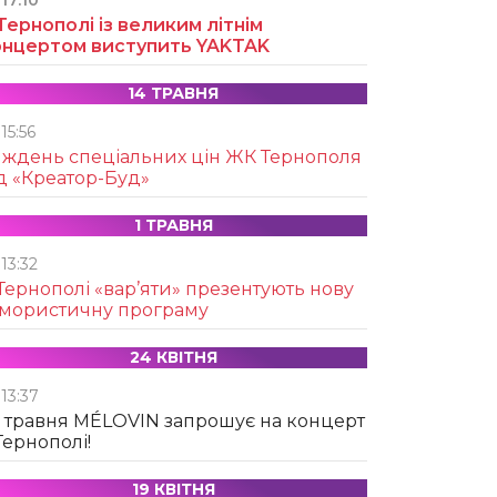
17:10
Тернополі із великим літнім
онцертом виступить YAKTAK
14 ТРАВНЯ
15:56
иждень спеціальних цін ЖК Тернополя
д «Креатор-Буд»
1 ТРАВНЯ
13:32
Тернополі «вар’яти» презентують нову
умористичну програму
24 КВІТНЯ
13:37
 травня MÉLOVIN запрошує на концерт
Тернополі!
19 КВІТНЯ