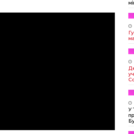
мі
Гу
м
Де
уч
Co
У
п
Б