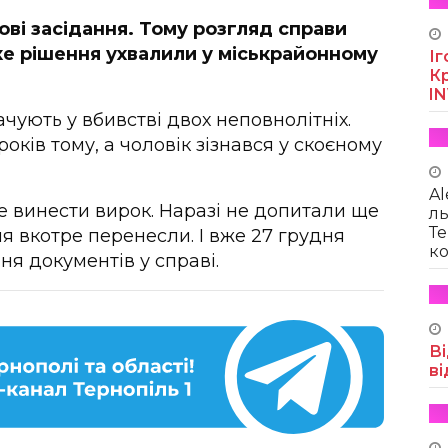
ові засідання. Тому розгляд справи
ке рішення ухвалили у міськрайонному
Іг
Кр
I
чують у вбивстві двох неповнолітніх.
оків тому, а чоловік зізнався у скоєному
Al
е винести вирок. Наразі не допитали ще
ль
Те
ня вкотре перенесли. І вже 27 грудня
ко
ня документів у справі.
Ві
ві