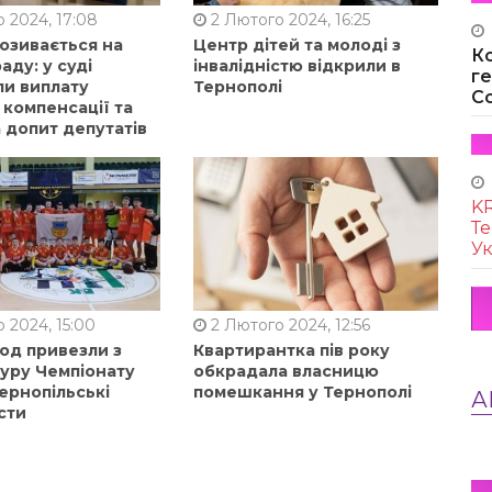
 2024, 17:08
2 Лютого 2024, 16:25
позивається на
Центр дітей та молоді з
К
аду: у суді
інвалідністю відкрили в
г
ли виплату
Тернополі
Co
 компенсації та
 допит депутатів
KR
Те
Ук
 2024, 15:00
2 Лютого 2024, 12:56
од привезли з
Квартирантка пів року
туру Чемпіонату
обкрадала власницю
ернопільські
помешкання у Тернополі
А
сти