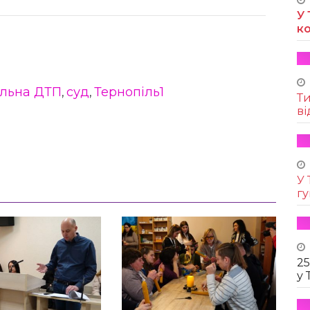
У 
к
льна ДТП
суд
Тернопіль1
,
,
Т
ві
У 
г
25
у 