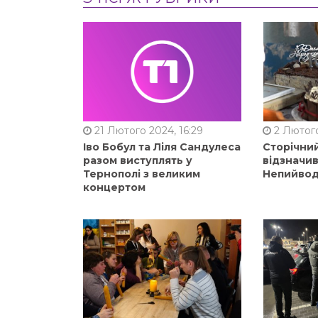
21 Лютого 2024, 16:29
2 Лютого
Іво Бобул та Ліля Сандулеса
Сторічни
разом виступлять у
відзначи
Тернополі з великим
Непийвод
концертом