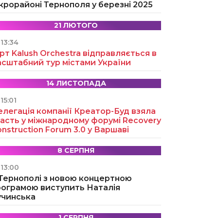
крорайоні Тернополя у березні 2025
21 ЛЮТОГО
13:34
рт Kalush Orchestra відправляється в
асштабний тур містами України
14 ЛИСТОПАДА
15:01
легація компанії Креатор-Буд взяла
асть у міжнародному форумі Recovery
nstruction Forum 3.0 у Варшаві
8 СЕРПНЯ
13:00
 Тернополі з новою концертною
рограмою виступить Наталія
учинська
1 СЕРПНЯ