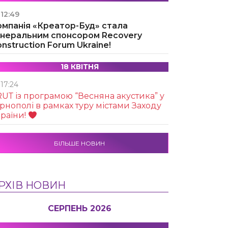
12:49
омпанія «Креатор-Буд» стала
енеральним спонсором Recovery
nstruction Forum Ukraine!
18 КВІТНЯ
17:24
UТ із програмою “Весняна акустика” у
рнополі в рамках туру містами Заходу
раїни!
БІЛЬШЕ НОВИН
РХІВ НОВИН
СЕРПЕНЬ 2026