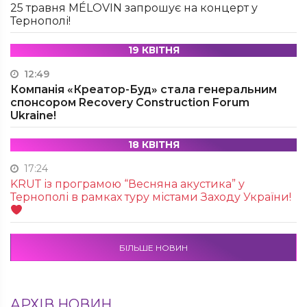
25 травня MÉLOVIN запрошує на концерт у
Тернополі!
19 КВІТНЯ
12:49
Компанія «Креатор-Буд» стала генеральним
спонсором Recovery Construction Forum
Ukraine!
18 КВІТНЯ
17:24
KRUТ із програмою “Весняна акустика” у
Тернополі в рамках туру містами Заходу України!
БІЛЬШЕ НОВИН
АРХІВ НОВИН