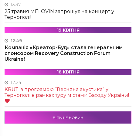
13:37
25 травня MÉLOVIN запрошує на концерт у
Тернополі!
19 КВІТНЯ
12:49
Компанія «Креатор-Буд» стала генеральним
спонсором Recovery Construction Forum
Ukraine!
18 КВІТНЯ
17:24
KRUТ із програмою “Весняна акустика” у
Тернополі в рамках туру містами Заходу України!
БІЛЬШЕ НОВИН