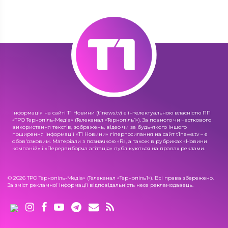
Інформація на сайті Т1 Новини (t1news.tv) є інтелектуальною власністю ПП
«ТРО Тернопіль-Медіа» (Телеканал «Тернопіль1»). За повного чи часткового
використання текстів, зображень, відео чи за будь-якого іншого
поширення інформації «Т1 Новини» гіперпосилання на сайт t1news.tv – є
обов'язковим. Матеріали з позначкою «R», а також в рубриках «Новини
компаній» і «Передвиборча агітація» публікуються на правах реклами.
© 2026 ТРО Тернопіль-Медіа» (Телеканал «Тернопіль1»). Всі права збережено.
За зміст рекламної інформації відповідальність несе рекламодавець.