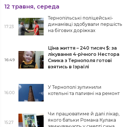
12 травня, середа
Тернопільські поліцейські-
динамівці здобували першість
17:23
на бігових доріжках
Ціна життя – 240 тисяч $: за
лікування 4-річного Нестора
16:49
Смика з Тернополя готові
взятись в Ізраїлі
У Тернополі зупинили
16:00
котельні та паливні на ремонт
Чи працюватиме й далі лікар,
якого батьки Романа Кулака
15:27
звинувачують у смерті сина