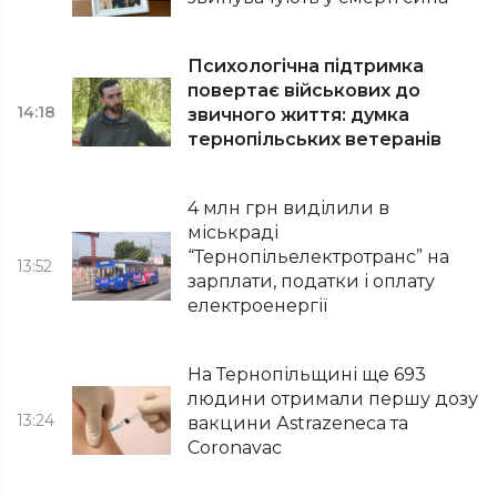
Психологічна підтримка
повертає військових до
14:18
звичного життя: думка
тернопільських ветеранів
4 млн грн виділили в
міськраді
“Тернопільелектротранс” на
13:52
зарплати, податки і оплату
електроенергії
На Тернопільщині ще 693
людини отримали першу дозу
13:24
вакцини Аstrazeneca та
Сoronavac