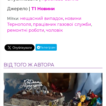
Джерело |
Т1 Новини
нещасний випадок
новини
Мітки:
,
Тернополя
працівник газової служби
,
,
ремонтні роботи
чоловік
,
Телеграм
ВІД ТОГО Ж АВТОРА