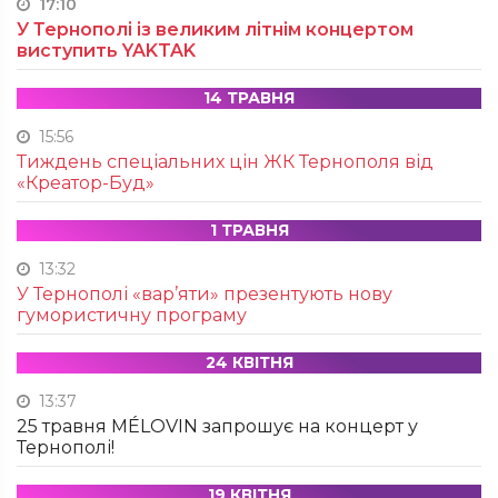
17:10
У Тернополі із великим літнім концертом
виступить YAKTAK
14 ТРАВНЯ
15:56
Тиждень спеціальних цін ЖК Тернополя від
«Креатор-Буд»
1 ТРАВНЯ
13:32
У Тернополі «вар’яти» презентують нову
гумористичну програму
24 КВІТНЯ
13:37
25 травня MÉLOVIN запрошує на концерт у
Тернополі!
19 КВІТНЯ