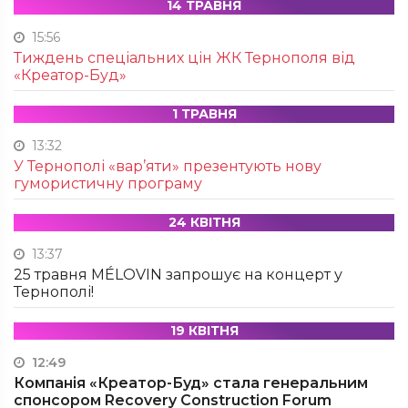
14 ТРАВНЯ
15:56
Тиждень спеціальних цін ЖК Тернополя від
«Креатор-Буд»
1 ТРАВНЯ
13:32
У Тернополі «вар’яти» презентують нову
гумористичну програму
24 КВІТНЯ
13:37
25 травня MÉLOVIN запрошує на концерт у
Тернополі!
19 КВІТНЯ
12:49
Компанія «Креатор-Буд» стала генеральним
спонсором Recovery Construction Forum