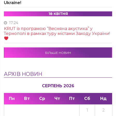
Ukraine!
18 КВІТНЯ
17:24
KRUТ із програмою “Весняна акустика” у
Тернополі в рамках туру містами Заходу України!
БІЛЬШЕ НОВИН
АРХІВ НОВИН
СЕРПЕНЬ 2026
Пн
Вт
Ср
Чт
Пт
Сб
Нд
1
2