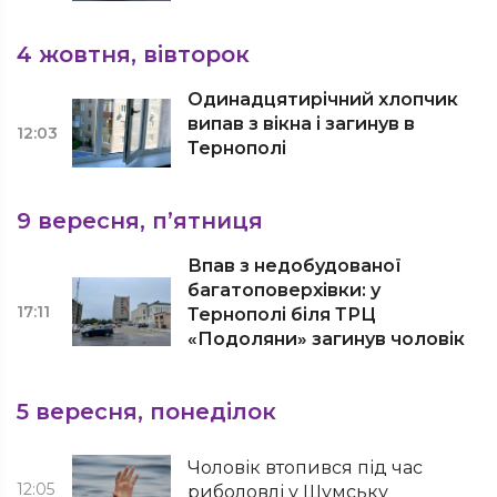
4 жовтня, вівторок
Одинадцятирічний хлопчик
випав з вікна і загинув в
12:03
Тернополі
9 вересня, п’ятниця
Впав з недобудованої
багатоповерхівки: у
17:11
Тернополі біля ТРЦ
«Подоляни» загинув чоловік
5 вересня, понеділок
Чоловік втопився під час
12:05
риболовлі у Шумську