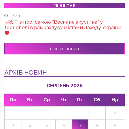
18 КВІТНЯ
17:24
KRUТ із програмою “Весняна акустика” у
Тернополі в рамках туру містами Заходу України!
БІЛЬШЕ НОВИН
АРХІВ НОВИН
СЕРПЕНЬ 2026
Пн
Вт
Ср
Чт
Пт
Сб
Нд
1
2
3
4
5
6
7
8
9