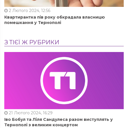
2 Лютого 2024, 12:56
Квартирантка пів року обкрадала власницю
помешкання у Тернополі
З ТІЄЇ Ж РУБРИКИ
21 Лютого 2024, 16:29
Іво Бобул та Ліля Сандулеса разом виступлять у
Тернополі з великим концертом