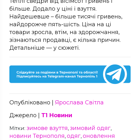
Теплі сведри від вісімсот гривень і
більше. Додало у ціні і взуття.
Найдешевше – більше тисячі гривень,
найдорожче пять-шість. Ціна на ці
товари зросла, втім, на здорожчання,
зізнаються продавці, є кілька причин.
Детальніше — у сюжеті.
Опубліковано |
Ярослава Світла
Джерело |
Т1 Новини
зимове взуття
зимовий одяг
Мітки:
,
,
новини Тернополя
одяг
оновлення
,
,