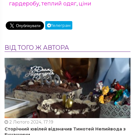
гардеробу
теплий одяг
ціни
,
,
Телеграм
ВІД ТОГО Ж АВТОРА
2 Лютого 2024, 17:19
Сторічний ювілей відзначив Тимотей Непийвода з
Бучаччини