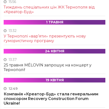
15:56
Тиждень спеціальних цін ЖК Тернополя від
«Креатор-Буд»
1 ТРАВНЯ
13:32
У Тернополі «вар’яти» презентують нову
гумористичну програму
24 КВІТНЯ
13:37
25 травня MÉLOVIN запрошує на концерт у
Тернополі!
19 КВІТНЯ
12:49
Компанія «Креатор-Буд» стала генеральним
спонсором Recovery Construction Forum
Ukraine!