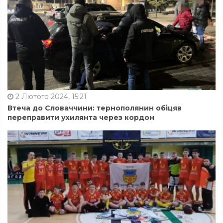
2 Лютого 2024, 15:21
Втеча до Словаччини: тернополянин обіцяв
переправити ухилянта через кордон