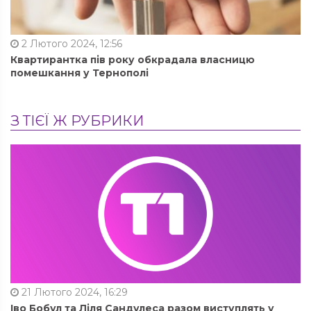
2 Лютого 2024, 12:56
Квартирантка пів року обкрадала власницю
помешкання у Тернополі
З ТІЄЇ Ж РУБРИКИ
21 Лютого 2024, 16:29
Іво Бобул та Ліля Сандулеса разом виступлять у