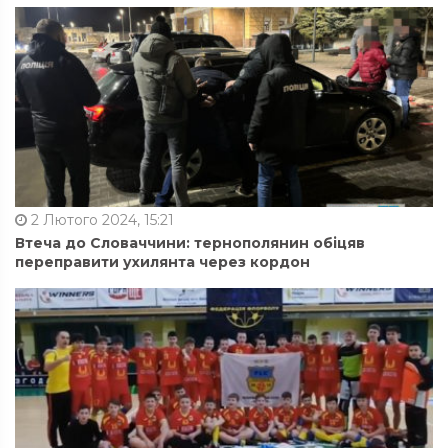
2 Лютого 2024, 15:21
Втеча до Словаччини: тернополянин обіцяв
переправити ухилянта через кордон