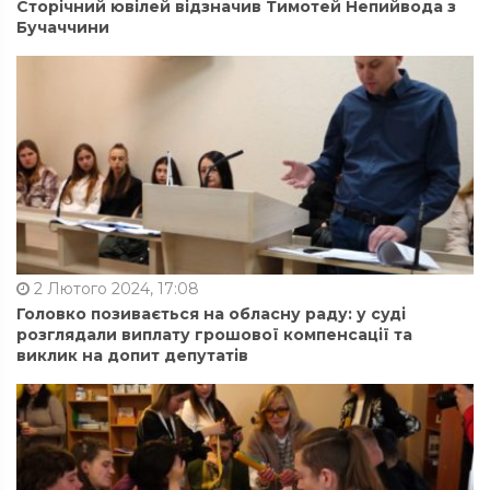
Сторічний ювілей відзначив Тимотей Непийвода з
Бучаччини
2 Лютого 2024, 17:08
Головко позивається на обласну раду: у суді
розглядали виплату грошової компенсації та
виклик на допит депутатів