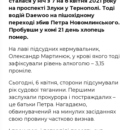
сталася у ніч з 7 на 8 квітня 2021 року
на проспекті Злуки у Тернополі. Тоді
водій Daewoo на пішохідному
переході збив Петра Новомлинського.
Пробувши у комі 21 день хлопець
помер.
На лаві підсудних кермувальник,
Олександр Мартинюк, у крові якого тоді
зафіксували рівень алкоголю – 3,15
проміле.
Сьогодні, 6 квітня, сторони підсумували
рік судової тяганини. Першими
заслухали прокурора і постраждалих –
це батьки Петра. Нагадаємо,
обвинувачений на минулих засіданнях
свою провину частково визнав.