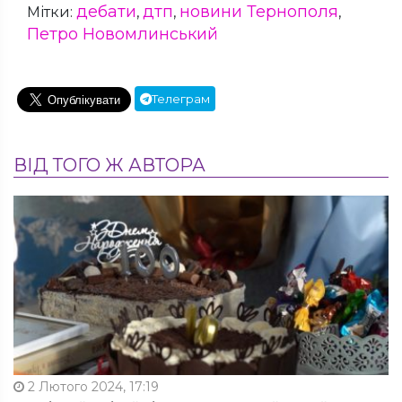
дебати
дтп
новини Тернополя
Мітки:
,
,
,
Петро Новомлинський
Телеграм
ВІД ТОГО Ж АВТОРА
2 Лютого 2024, 17:19