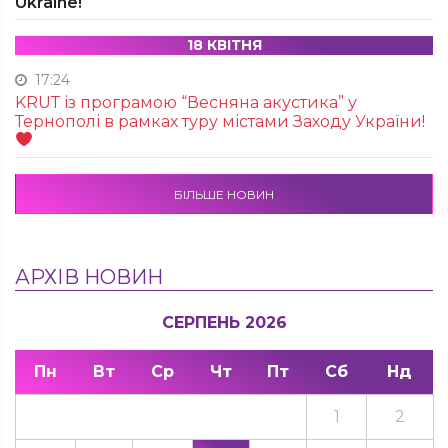
Ukraine!
18 КВІТНЯ
17:24
KRUТ із програмою “Весняна акустика” у
Тернополі в рамках туру містами Заходу України!
БІЛЬШЕ НОВИН
АРХІВ НОВИН
СЕРПЕНЬ 2026
Пн
Вт
Ср
Чт
Пт
Сб
Нд
1
2