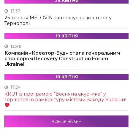
24 КВІТНЯ
13:37
25 травня MÉLOVIN запрошує на концерт у
Тернополі!
19 КВІТНЯ
12:49
Компанія «Креатор-Буд» стала генеральним
спонсором Recovery Construction Forum
Ukraine!
18 КВІТНЯ
17:24
KRUТ із програмою “Весняна акустика” у
Тернополі в рамках туру містами Заходу України!
БІЛЬШЕ НОВИН