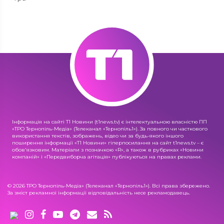
Інформація на сайті Т1 Новини (t1news.tv) є інтелектуальною власністю ПП
«ТРО Тернопіль-Медіа» (Телеканал «Тернопіль1»). За повного чи часткового
використання текстів, зображень, відео чи за будь-якого іншого
поширення інформації «Т1 Новини» гіперпосилання на сайт t1news.tv – є
обов'язковим. Матеріали з позначкою «R», а також в рубриках «Новини
компаній» і «Передвиборча агітація» публікуються на правах реклами.
© 2026 ТРО Тернопіль-Медіа» (Телеканал «Тернопіль1»). Всі права збережено.
За зміст рекламної інформації відповідальність несе рекламодавець.