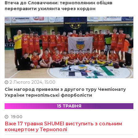
Втеча до Словаччини: тернополянин обіцяв
переправити ухилянта через кордон
2 Лютого 2024, 15:00
Сім нагород привезли з другого туру Чемпіонату
України тернопільські флорболісти
15 ТРАВНЯ
19:00
Вже 17 травня SHUMEI виступить з сольним
концертом у Тернополі