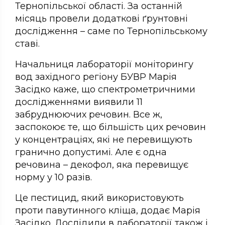
Тернопільської області. За останній
місяць провели додаткові ґрунтовні
дослідження – саме по Тернопільському
ставі.
Начальниця лабораторії моніторингу
вод західного регіону БУВР Марія
Засідко каже, що спектрометричними
дослідженнями виявили 11
забруднюючих речовин. Все ж,
заспокоює те, що більшість цих речовин
у концентраціях, які не перевищують
гранично допустимі. Але є одна
речовина – декофол, яка перевищує
норму у 10 разів.
Це пестицид, який використовують
проти павутинного кліща, додає Марія
Засідко. Дослідили в лабораторії також і