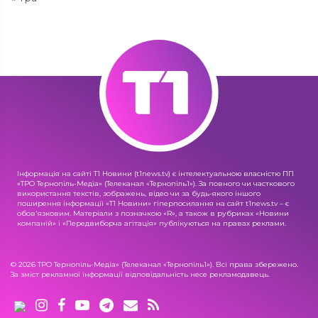
Інформація на сайті Т1 Новини (t1news.tv) є інтелектуальною власністю ПП
«ТРО Тернопіль-Медіа» (Телеканал «Тернопіль1»). За повного чи часткового
використання текстів, зображень, відео чи за будь-якого іншого
поширення інформації «Т1 Новини» гіперпосилання на сайт t1news.tv – є
обов'язковим. Матеріали з позначкою «R», а також в рубриках «Новини
компаній» і «Передвиборча агітація» публікуються на правах реклами.
© 2026 ТРО Тернопіль-Медіа» (Телеканал «Тернопіль1»). Всі права збережено.
За зміст рекламної інформації відповідальність несе рекламодавець.