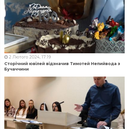
2 Лютого 2024, 17:19
Сторічний ювілей відзначив Тимотей Непийвода з
Бучаччини