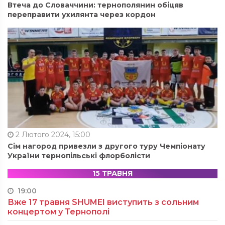
Втеча до Словаччини: тернополянин обіцяв
переправити ухилянта через кордон
2 Лютого 2024, 15:00
Сім нагород привезли з другого туру Чемпіонату
України тернопільські флорболісти
15 ТРАВНЯ
19:00
Вже 17 травня SHUMEI виступить з сольним
концертом у Тернополі