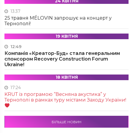
24 КВІТНЯ
13:37
25 травня MÉLOVIN запрошує на концерт у
Тернополі!
19 КВІТНЯ
12:49
Компанія «Креатор-Буд» стала генеральним
спонсором Recovery Construction Forum
Ukraine!
18 КВІТНЯ
17:24
KRUТ із програмою “Весняна акустика” у
Тернополі в рамках туру містами Заходу України!
БІЛЬШЕ НОВИН