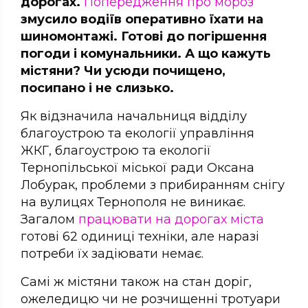
дорогах.
Попередження про мороз
змусило водіїв оперативно їхати на
шиномонтажі. Готові до погіршення
погоди і комунальники. А що кажуть
містяни? Чи усюди почищено,
посипано і не слизько.
Як відзначила начальниця відділу
благоустрою та екології управління
ЖКГ, благоустрою та екології
Тернопільської міської ради Оксана
Лобурак, проблеми з прибиранням снігу
на вулицях Тернополя не виникає.
Загалом
працювати на дорогах міста
готові 62 одиниці техніки, але наразі
потреби їх задіювати немає.
Самі ж містяни також на стан доріг,
ожеледицю чи не розчищенні тротуари