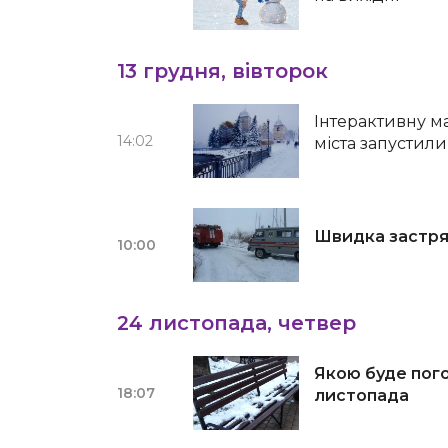
13 грудня, вівторок
Інтерактивну м
14:02
міста запустили
Швидка застряг
10:00
24 листопада, четвер
Якою буде пого
18:07
листопада