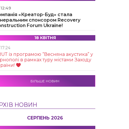
12:49
омпанія «Креатор-Буд» стала
енеральним спонсором Recovery
nstruction Forum Ukraine!
18 КВІТНЯ
17:24
UТ із програмою “Весняна акустика” у
рнополі в рамках туру містами Заходу
раїни!
БІЛЬШЕ НОВИН
РХІВ НОВИН
СЕРПЕНЬ 2026