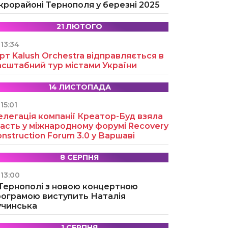
крорайоні Тернополя у березні 2025
21 ЛЮТОГО
13:34
рт Kalush Orchestra відправляється в
асштабний тур містами України
14 ЛИСТОПАДА
15:01
легація компанії Креатор-Буд взяла
асть у міжнародному форумі Recovery
nstruction Forum 3.0 у Варшаві
8 СЕРПНЯ
13:00
 Тернополі з новою концертною
рограмою виступить Наталія
учинська
1 СЕРПНЯ