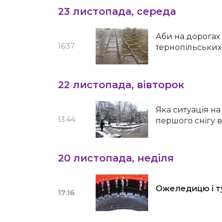
23 листопада, середа
Аби на дорогах 
16:37
тернопільських
22 листопада, вівторок
Яка ситуація на
13:44
першого снігу 
20 листопада, неділя
Ожеледицю і т
17:16