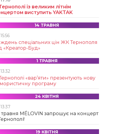
17:10
Тернополі із великим літнім
онцертом виступить YAKTAK
14 ТРАВНЯ
15:56
иждень спеціальних цін ЖК Тернополя
д «Креатор-Буд»
1 ТРАВНЯ
13:32
Тернополі «вар’яти» презентують нову
умористичну програму
24 КВІТНЯ
13:37
 травня MÉLOVIN запрошує на концерт
Тернополі!
19 КВІТНЯ