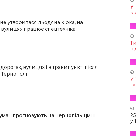
У 
к
не утворилася льодяна кірка, на
 вулицях працює спецтехніка
Т
ві
 дорогах, вулицях і в травмпункті після
в Тернополі
У 
г
25
уман прогнозують на Тернопільщині
у 