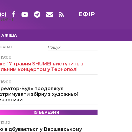
ЕФІР
ТИЖНІ
АФІША
15 ТРАВНЯ
ЕКАНАЛ
19:00
е 17 травня SHUMEI виступить з
ольним концертом у Тернополі
16:00
Креатор-Буд» продовжує
дтримувати збірну з художньої
імнастики
19 БЕРЕЗНЯ
12:12
о відбувається у Варшавському