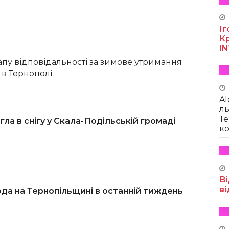
Іг
Кр
I
апу відповідальності за зимове утримання
 в Тернополі
Al
ль
Те
ла в снігу у Скала-Подільській громаді
ко
Ві
ві
да на Тернопільщині в останній тиждень