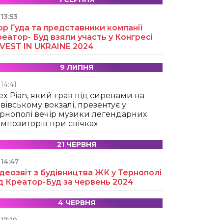
13:53
ор Гуда та представники компанії
еатор- Буд взяли участь у Конгресі
NVEST IN UKRAINE 2024
9 ЛИПНЯ
14:41
ex Pian, який грав під сиренами на
вівському вокзалі, презентує у
рнополі вечір музики легендарних
мпозиторів при свічках
21 ЧЕРВНЯ
14:47
деозвіт з будівництва ЖК у Тернополі
д Креатор-Буд за червень 2024
4 ЧЕРВНЯ