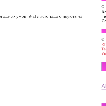
К
годних умов 19-21 листопада очікують на
г
Co
KR
Те
Ук
А