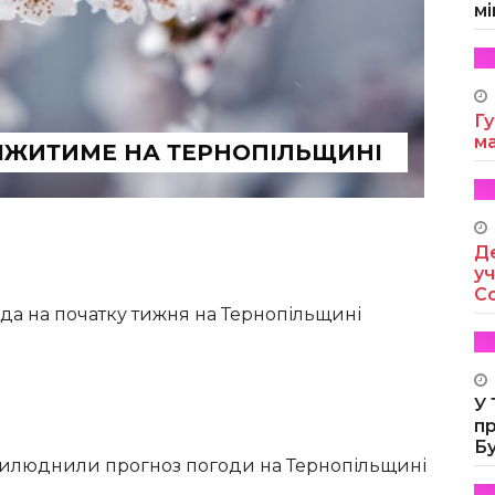
мі
Гу
м
НІЖИТИМЕ НА ТЕРНОПІЛЬЩИНІ
Де
уч
Co
да на початку тижня на Тернопільщині
У
п
Б
илюднили прогноз погоди на Тернопільщині