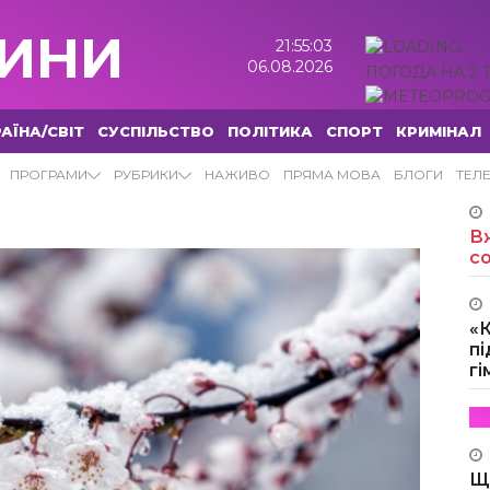
ИНИ
21:55:04
06.08.2026
ПОГОДА НА 2 
АЇНА/СВІТ
СУСПІЛЬСТВО
ПОЛІТИКА
СПОРТ
КРИМІНАЛ
ПРОГРАМИ
РУБРИКИ
НАЖИВО
ПРЯМА МОВА
БЛОГИ
ТЕЛ
Вж
с
«
пі
г
Щ