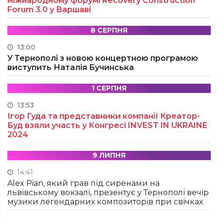
міжнародному форумі Recovery Construction
Forum 3.0 у Варшаві
8 СЕРПНЯ
13:00
У Тернополі з новою концертною програмою
виступить Наталія Бучинська
1 СЕРПНЯ
13:53
Ігор Гуда та представники компанії Креатор-
Буд взяли участь у Конгресі INVEST IN UKRAINE
2024
9 ЛИПНЯ
14:41
Alex Pian, який грав під сиренами на
львівському вокзалі, презентує у Тернополі вечір
музики легендарних композиторів при свічках