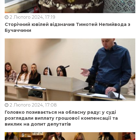
2 Лютого 2024, 17:19
Сторічний ювілей відзначив Тимотей Непийвода з
Бучаччини
2 Лютого 2024, 17:08
Головко позивається на обласну раду: у суді
розглядали виплату грошової компенсації та
виклик на допит депутатів