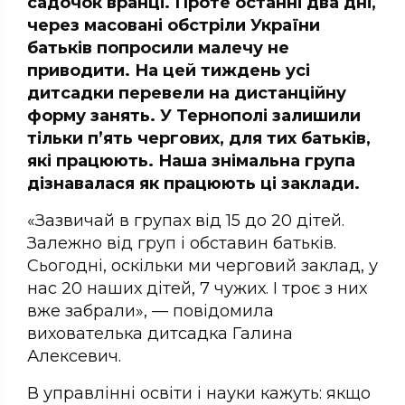
садочок вранці. Проте останні два дні,
через масовані обстріли України
батьків попросили малечу не
приводити. На цей тиждень усі
дитсадки перевели на дистанційну
форму занять. У Тернополі залишили
тільки п’ять чергових, для тих батьків,
які працюють. Наша знімальна група
дізнавалася як працюють ці заклади.
«Зазвичай в групах від 15 до 20 дітей.
Залежно від груп і обставин батьків.
Сьогодні, оскільки ми черговий заклад, у
нас 20 наших дітей, 7 чужих. І троє з них
вже забрали», — повідомила
вихователька дитсадка Галина
Алексевич.
В управлінні освіти і науки кажуть: якщо