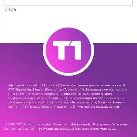
« Тра
Інформація на сайті Т1 Новини (t1news.tv) є інтелектуальною власністю ПП
«ТРО Тернопіль-Медіа» (Телеканал «Тернопіль1»). За повного чи часткового
використання текстів, зображень, відео чи за будь-якого іншого
поширення інформації «Т1 Новини» гіперпосилання на сайт t1news.tv – є
обов'язковим. Матеріали з позначкою «R», а також в рубриках «Новини
компаній» і «Передвиборча агітація» публікуються на правах реклами.
© 2026 ТРО Тернопіль-Медіа» (Телеканал «Тернопіль1»). Всі права збережено.
За зміст рекламної інформації відповідальність несе рекламодавець.