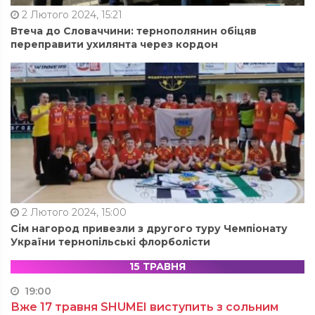
2 Лютого 2024, 15:21
Втеча до Словаччини: тернополянин обіцяв
переправити ухилянта через кордон
2 Лютого 2024, 15:00
Сім нагород привезли з другого туру Чемпіонату
України тернопільські флорболісти
15 ТРАВНЯ
19:00
Вже 17 травня SHUMEI виступить з сольним