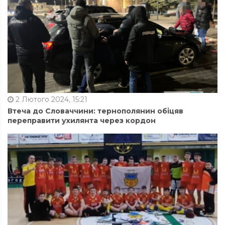
2 Лютого 2024, 15:21
Втеча до Словаччини: тернополянин обіцяв
переправити ухилянта через кордон