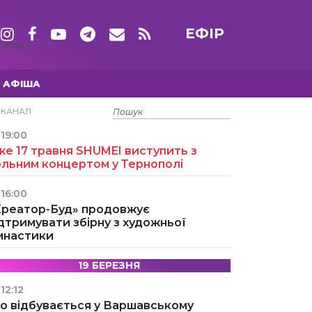
ЕФІР
ТИЖНІ
АФІША
15 ТРАВНЯ
ЕКАНАЛ
19:00
е 17 травня SHUMEI виступить з
ольним концертом у Тернополі
16:00
Креатор-Буд» продовжує
дтримувати збірну з художньої
імнастики
19 БЕРЕЗНЯ
12:12
о відбувається у Варшавському