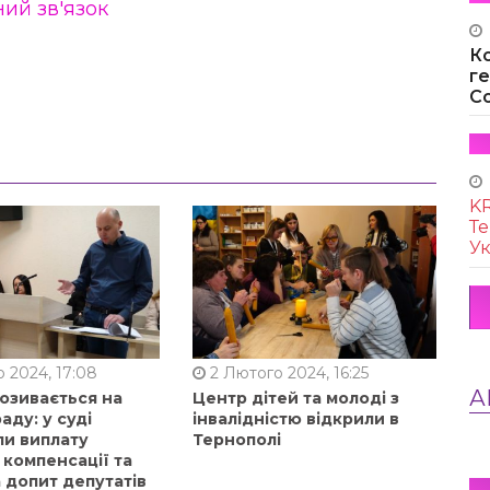
ий зв'язок
К
г
Co
KR
Те
Ук
 2024, 17:08
2 Лютого 2024, 16:25
А
позивається на
Центр дітей та молоді з
аду: у суді
інвалідністю відкрили в
ли виплату
Тернополі
 компенсації та
 допит депутатів