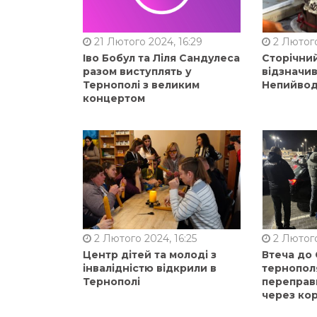
21 Лютого 2024, 16:29
2 Лютого
Іво Бобул та Ліля Сандулеса
Сторічни
разом виступлять у
відзначи
Тернополі з великим
Непийвод
концертом
2 Лютого 2024, 16:25
2 Лютого
Центр дітей та молоді з
Втеча до
інвалідністю відкрили в
тернопол
Тернополі
переправ
через ко