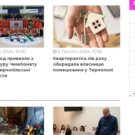
 2024, 15:00
2 Лютого 2024, 12:56
од привезли з
Квартирантка пів року
туру Чемпіонату
обкрадала власницю
ернопільські
помешкання у Тернополі
сти
« 