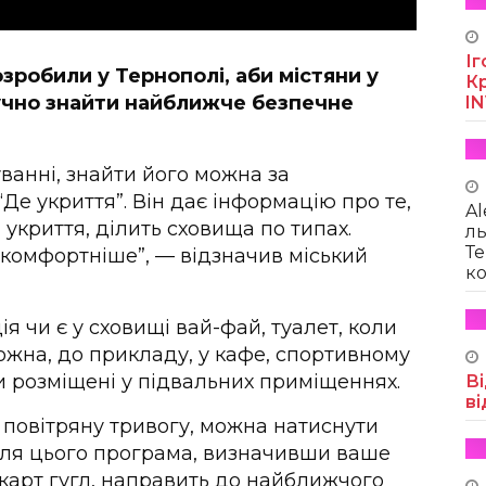
Іг
зробили у Тернополі, аби містяни у
Кр
ручно знайти найближче безпечне
I
ванні, знайти його можна за
е укриття”. Він дає інформацію про те,
Al
 укриття, ділить сховища по типах.
ль
Те
 комфортніше”, — відзначив міський
ко
ія чи є у сховищі вай-фай, туалет, коли
ожна, до прикладу, у кафе, спортивному
ни розміщені у підвальних приміщеннях.
Ві
ві
 повітряну тривогу, можна натиснути
ісля цього програма, визначивши ваше
карт гугл, направить до найближчого