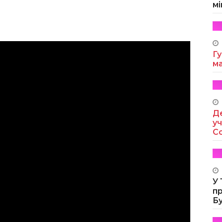
мі
Гу
м
Де
уч
Co
У
п
Б