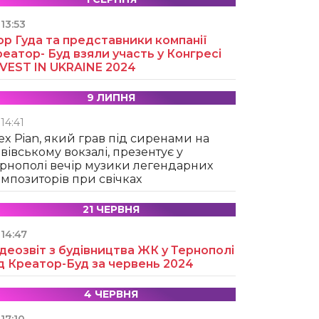
13:53
ор Гуда та представники компанії
еатор- Буд взяли участь у Конгресі
NVEST IN UKRAINE 2024
9 ЛИПНЯ
14:41
ex Pian, який грав під сиренами на
вівському вокзалі, презентує у
рнополі вечір музики легендарних
мпозиторів при свічках
21 ЧЕРВНЯ
14:47
деозвіт з будівництва ЖК у Тернополі
д Креатор-Буд за червень 2024
4 ЧЕРВНЯ