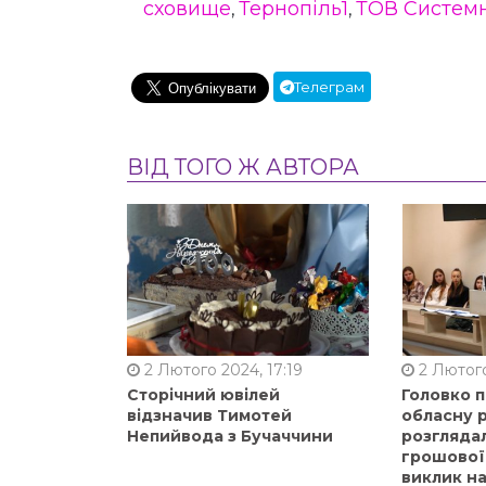
сховище
Тернопіль1
ТОВ Системн
,
,
Телеграм
ВІД ТОГО Ж АВТОРА
2 Лютого 2024, 17:19
2 Лютого
Сторічний ювілей
Головко 
відзначив Тимотей
обласну р
Непийвода з Бучаччини
розгляда
грошової
виклик на