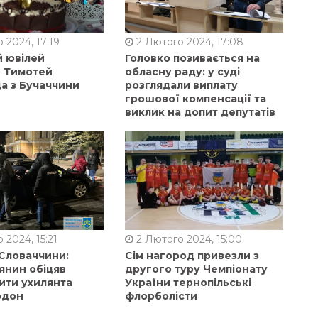
 2024, 17:19
2 Лютого 2024, 17:08
й ювілей
Головко позивається на
в Тимотей
обласну раду: у суді
а з Бучаччини
розглядали виплату
грошової компенсації та
виклик на допит депутатів
 2024, 15:21
2 Лютого 2024, 15:00
 Словаччини:
Сім нагород привезли з
янин обіцяв
другого туру Чемпіонату
ити ухилянта
України тернопільські
рдон
флорболісти