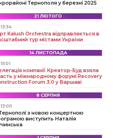
крорайоні Тернополя у березні 2025
21 ЛЮТОГО
13:34
рт Kalush Orchestra відправляється в
асштабний тур містами України
14 ЛИСТОПАДА
15:01
легація компанії Креатор-Буд взяла
асть у міжнародному форумі Recovery
nstruction Forum 3.0 у Варшаві
8 СЕРПНЯ
13:00
 Тернополі з новою концертною
рограмою виступить Наталія
учинська
1 СЕРПНЯ