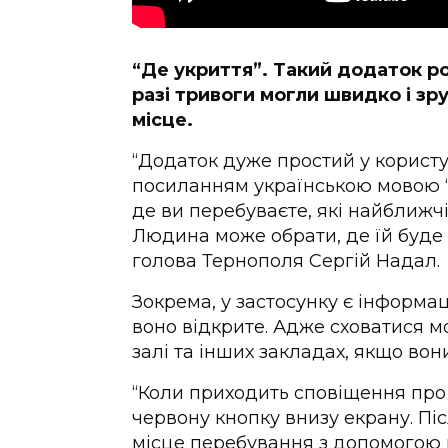
“Де укриття”. Такий додаток ро
разі тривоги могли швидко і з
місце.
“Додаток дуже простий у користу
посиланням українською мовою “Д
де ви перебуваєте, які найближчі
Людина може обрати, де їй буде
голова Тернополя Сергій Надал.
Зокрема, у застосунку є інформац
воно відкрите. Адже сховатися м
залі та інших закладах, якщо во
“Коли приходить сповіщення про
червону кнопку внизу екрану. П
місце перебування з допомогою 