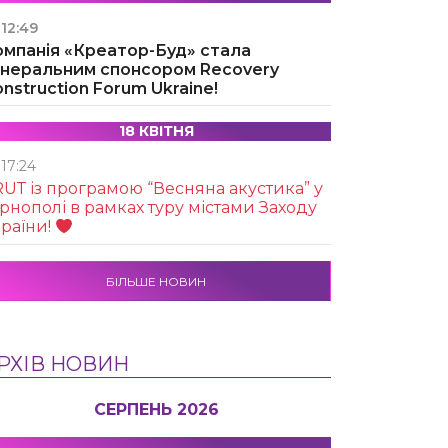
12:49
омпанія «Креатор-Буд» стала
енеральним спонсором Recovery
nstruction Forum Ukraine!
18 КВІТНЯ
17:24
UТ із програмою “Весняна акустика” у
рнополі в рамках туру містами Заходу
раїни!
БІЛЬШЕ НОВИН
РХІВ НОВИН
СЕРПЕНЬ 2026