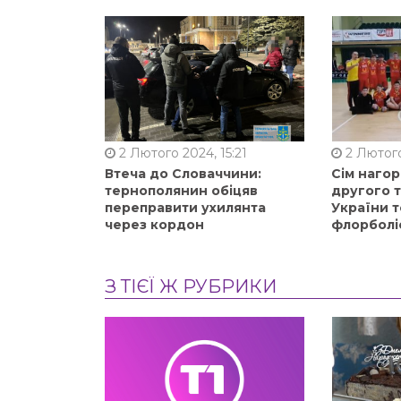
2 Лютого 2024, 15:21
2 Лютого
Втеча до Словаччини:
Сім нагор
тернополянин обіцяв
другого 
переправити ухилянта
України т
через кордон
флорболі
З ТІЄЇ Ж РУБРИКИ