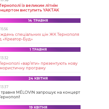
17:10
Тернополі із великим літнім
онцертом виступить YAKTAK
14 ТРАВНЯ
15:56
иждень спеціальних цін ЖК Тернополя
д «Креатор-Буд»
1 ТРАВНЯ
13:32
Тернополі «вар’яти» презентують нову
умористичну програму
24 КВІТНЯ
13:37
 травня MÉLOVIN запрошує на концерт
Тернополі!
19 КВІТНЯ