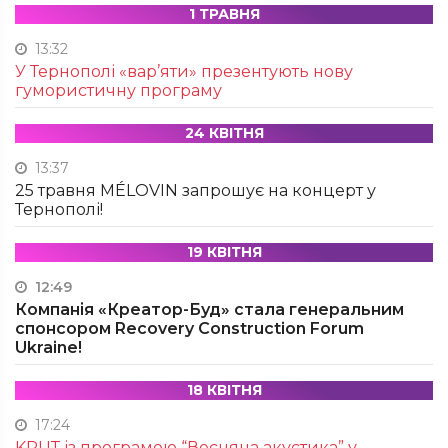
1 ТРАВНЯ
13:32
У Тернополі «вар’яти» презентують нову
гумористичну програму
24 КВІТНЯ
13:37
25 травня MÉLOVIN запрошує на концерт у
Тернополі!
19 КВІТНЯ
12:49
Компанія «Креатор-Буд» стала генеральним
спонсором Recovery Construction Forum
Ukraine!
18 КВІТНЯ
17:24
KRUТ із програмою “Весняна акустика” у