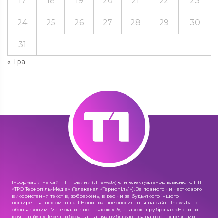
17
18
19
20
21
22
23
24
25
26
27
28
29
30
31
« Тра
Інформація на сайті Т1 Новини (t1news.tv) є інтелектуальною власністю ПП
«ТРО Тернопіль-Медіа» (Телеканал «Тернопіль1»). За повного чи часткового
використання текстів, зображень, відео чи за будь-якого іншого
поширення інформації «Т1 Новини» гіперпосилання на сайт t1news.tv – є
обов'язковим. Матеріали з позначкою «R», а також в рубриках «Новини
компаній» і «Передвиборча агітація» публікуються на правах реклами.