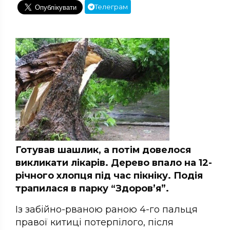
Телеграм
Готував шашлик, а потім довелося
викликати лікарів. Дерево впало на 12-
річного хлопця під час пікніку. Подія
трапилася в парку “Здоров’я”.
Із забійно-рваною раною 4-го пальця
правої китиці потерпілого, після