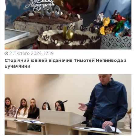
2 Лютого 2024, 17:19
Сторічний ювілей відзначив Тимотей Непийвода з
Бучаччини