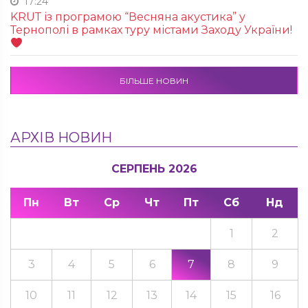
17:24
KRUТ із програмою “Весняна акустика” у
Тернополі в рамках туру містами Заходу України!
БІЛЬШЕ НОВИН
АРХІВ НОВИН
СЕРПЕНЬ 2026
Пн
Вт
Ср
Чт
Пт
Сб
Нд
1
2
3
4
5
6
7
8
9
10
11
12
13
14
15
16