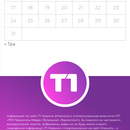
17
18
19
20
21
22
23
24
25
26
27
28
29
30
31
« Тра
Інформація на сайті Т1 Новини (t1news.tv) є інтелектуальною власністю ПП
«ТРО Тернопіль-Медіа» (Телеканал «Тернопіль1»). За повного чи часткового
використання текстів, зображень, відео чи за будь-якого іншого
поширення інформації «Т1 Новини» гіперпосилання на сайт t1news.tv – є