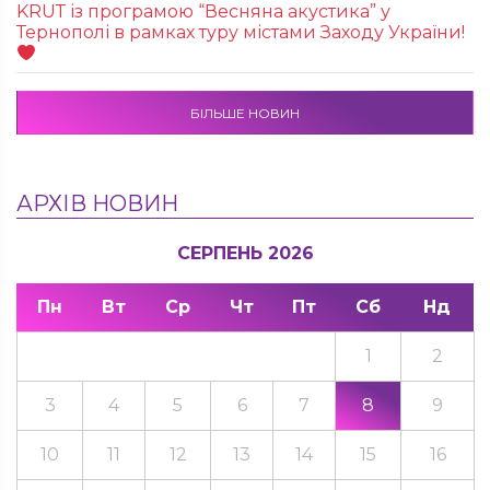
KRUТ із програмою “Весняна акустика” у
Тернополі в рамках туру містами Заходу України!
БІЛЬШЕ НОВИН
АРХІВ НОВИН
СЕРПЕНЬ 2026
Пн
Вт
Ср
Чт
Пт
Сб
Нд
1
2
3
4
5
6
7
8
9
10
11
12
13
14
15
16