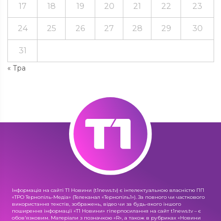
17
18
19
20
21
22
23
24
25
26
27
28
29
30
31
« Тра
Інформація на сайті Т1 Новини (t1news.tv) є інтелектуальною власністю ПП
«ТРО Тернопіль-Медіа» (Телеканал «Тернопіль1»). За повного чи часткового
використання текстів, зображень, відео чи за будь-якого іншого
поширення інформації «Т1 Новини» гіперпосилання на сайт t1news.tv – є
обов'язковим. Матеріали з позначкою «R», а також в рубриках «Новини