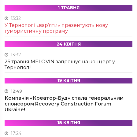
1 ТРАВНЯ
13:32
У Тернополі «вар’яти» презентують нову
гумористичну програму
24 КВІТНЯ
13:37
25 травня MÉLOVIN запрошує на концерт у
Тернополі!
19 КВІТНЯ
12:49
Компанія «Креатор-Буд» стала генеральним
спонсором Recovery Construction Forum
Ukraine!
18 КВІТНЯ
17:24