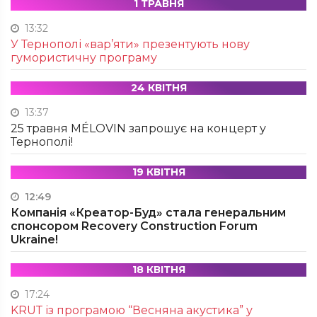
1 ТРАВНЯ
13:32
У Тернополі «вар’яти» презентують нову
гумористичну програму
24 КВІТНЯ
13:37
25 травня MÉLOVIN запрошує на концерт у
Тернополі!
19 КВІТНЯ
12:49
Компанія «Креатор-Буд» стала генеральним
спонсором Recovery Construction Forum
Ukraine!
18 КВІТНЯ
17:24
KRUТ із програмою “Весняна акустика” у