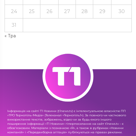
24
25
26
27
28
29
30
31
« Тра
Інформація на сайті Т1 Новини (t1news.tv) є інтелектуальною власністю ПП
«ТРО Тернопіль-Медіа» (Телеканал «Тернопіль1»). За повного чи часткового
використання текстів, зображень, відео чи за будь-якого іншого
поширення інформації «Т1 Новини» гіперпосилання на сайт t1news.tv – є
обов'язковим. Матеріали з позначкою «R», а також в рубриках «Новини
компаній» і «Передвиборча агітація» публікуються на правах реклами.