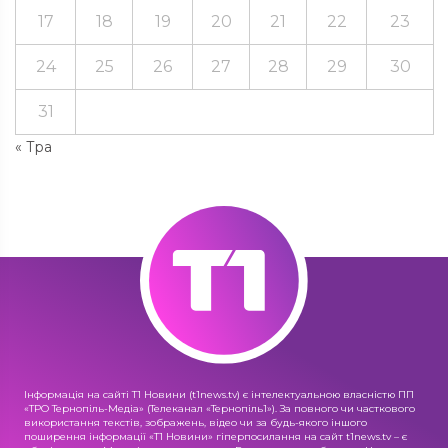
17
18
19
20
21
22
23
24
25
26
27
28
29
30
31
« Тра
Інформація на сайті Т1 Новини (t1news.tv) є інтелектуальною власністю ПП
«ТРО Тернопіль-Медіа» (Телеканал «Тернопіль1»). За повного чи часткового
використання текстів, зображень, відео чи за будь-якого іншого
поширення інформації «Т1 Новини» гіперпосилання на сайт t1news.tv – є