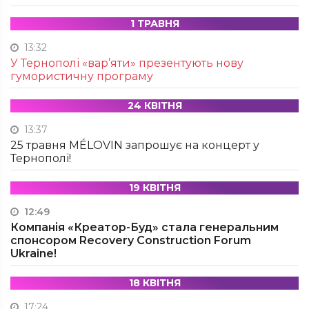
1 ТРАВНЯ
13:32
У Тернополі «вар’яти» презентують нову
гумористичну програму
24 КВІТНЯ
13:37
25 травня MÉLOVIN запрошує на концерт у
Тернополі!
19 КВІТНЯ
12:49
Компанія «Креатор-Буд» стала генеральним
спонсором Recovery Construction Forum
Ukraine!
18 КВІТНЯ
17:24