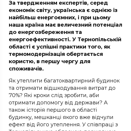
За твердженням експертів, серед
економік світу, українська є однією із
найбільш енергоємних, і при цьому
наша країна має величезний потенціал
до енергозбереження та
енергоефективності. У Тернопільській
області є успішні практики того, як
термомодернізація обертається
користю, в першу чергу для
споживачів.
Як утеплити багатоквартирний будинок
та отримати відшкодування витрат до
70%? Які кроки слід зробити, аби
отримати допомогу від держави? А
також історія першого в області
будинку, мешканці якого вже відчули
ефект від його утеплення. У співпраці з