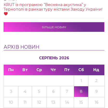
KRUТ із програмою “Весняна акустика” у
Тернополі в рамках туру містами Заходу України!
БІЛЬШЕ НОВИН
АРХІВ НОВИН
СЕРПЕНЬ 2026
Пн
Вт
Ср
Чт
Пт
Сб
Нд
1
2
3
4
5
6
7
8
9
10
11
12
13
14
15
16