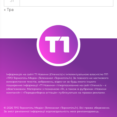
31
« Тра
Інформація на сайті Т1 Новини (t1news.tv) є інтелектуальною власністю ПП
«ТРО Тернопіль-Медіа» (Телеканал «Тернопіль1»). За повного чи часткового
використання текстів, зображень, відео чи за будь-якого іншого
поширення інформації «Т1 Новини» гіперпосилання на сайт t1news.tv – є
обов'язковим. Матеріали з позначкою «R», а також в рубриках «Новини
компаній» і «Передвиборча агітація» публікуються на правах реклами.
© 2026 ТРО Тернопіль-Медіа» (Телеканал «Тернопіль1»). Всі права збережено.
За зміст рекламної інформації відповідальність несе рекламодавець.