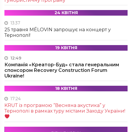
гумористичну програму
24 КВІТНЯ
13:37
25 травня MÉLOVIN запрошує на концерт у
Тернополі!
19 КВІТНЯ
12:49
Компанія «Креатор-Буд» стала генеральним
спонсором Recovery Construction Forum
Ukraine!
18 КВІТНЯ
17:24
KRUТ із програмою “Весняна акустика” у
Тернополі в рамках туру містами Заходу України!