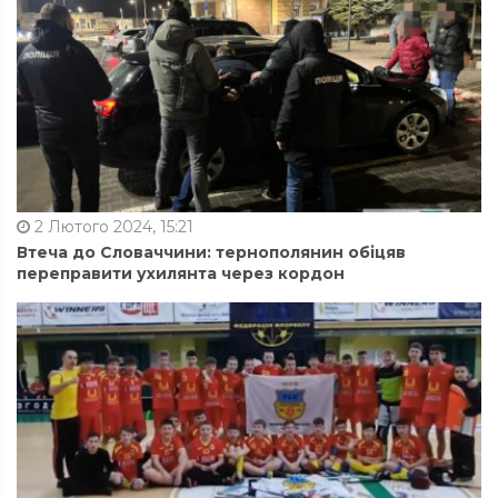
2 Лютого 2024, 15:21
Втеча до Словаччини: тернополянин обіцяв
переправити ухилянта через кордон