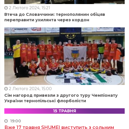
2 Лютого 2024, 15:21
Втеча до Словаччини: тернополянин обіцяв
переправити ухилянта через кордон
2 Лютого 2024, 15:00
Сім нагород привезли з другого туру Чемпіонату
України тернопільські флорболісти
15 ТРАВНЯ
19:00
Вже 17 травня SHUMEI виступить з сольним